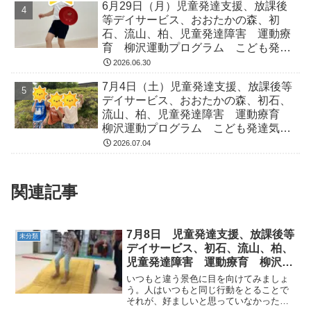
6月29日（月）児童発達支援、放課後
等デイサービス、おおたかの森、初
石、流山、柏、児童発達障害 運動療
育 柳沢運動プログラム こども発達
気になる 発達障害 放デイ 自閉
2026.06.30
症 ADHD アスペルガー症候
7月4日（土）児童発達支援、放課後等
デイサービス、おおたかの森、初石、
流山、柏、児童発達障害 運動療育
柳沢運動プログラム こども発達気に
なる 発達障害 放デイ 自閉症
2026.07.04
ADHD アスペルガー症候
関連記事
7月8日 児童発達支援、放課後等
未分類
デイサービス、初石、流山、柏、
児童発達障害 運動療育 柳沢運
動プログラム こども発達気にな
いつもと違う景色に目を向けてみましょ
る 発達障害 放デ
う。人はいつもと同じ行動をとることで
それが、好ましいと思っていなかったと