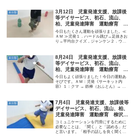
しても「安心」するのだそうです。言い
方をかえると、人は「変化」を無意識に
嫌うのでしょう。しかし、時々自分の
3月12日 児童発達支援、放課後
未分類
「当たり前」が他人には「当...
等デイサービス、初石、流山、
柏、児童発達障害 運動療育 柳
沢運動プログラム こども発達気
今日もたくさん運動を頑張りました。≪
になる 発達障害 放デ
ＡＭ ≫児発１．ハードル跳び→足抜きお
り→平均台クイズ，ジャンケン２．ウシ
ガエル→跳び箱「開脚跳び」→音聞きゲ
ーム・ハードル跳び紐に足が引っかから
ないようにとびこえられるかな？・足抜
8月24日 児童発達支援、放課後
未分類
きおりコウモリしなが...
等デイサービス、初石、流山、
柏、児童発達障害 運動療育 柳
沢運動プログラム こども発達気
今日もよく頑張りました！今日の運動あ
になる 発達障害 放デ
そびです。ＡＭ：児発《サーキット内
容》１：クマ → 鉄棒（おふとん）→ 平
均台２：ケンケン → 跳び箱（開脚跳び）
→ カンガルー◎平均台 うしろ向き難し
いけどできるかな～？！バランス取って
7月4日 児童発達支援、放課後等
未分類
ゆっくり、ゆっく...
デイサービス、初石、流山、柏、
児童発達障害 運動療育 柳沢運
動プログラム こども発達気にな
コミュニケーションを円滑にするために
る 発達障害 放デ
必要なことは、「聞く」と「認める」だ
と言います。「相手の話しを良く聞く」