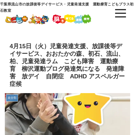
千葉県流山市の放課後等デイサービス・児童発達支援 運動療育こどもプラス初
石教室
4月15日（火）児童発達支援、放課後等デ
イサービス、おおたかの森、初石、流山、
柏、児童発達ラム こども障害 運動療
育 柳沢運動プログ発達気になる 発達障
害 放デイ 自閉症 ADHD アスペルガー
症候
未分類