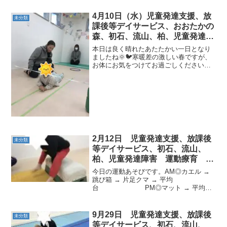
4月10日（水）児童発達支援、放
未分類
課後等デイサービス、おおたかの
森、初石、流山、柏、児童発達障
害 運動療育 柳沢運動プログラ
本日は良く晴れたあたたかい一日となり
ム こども発達気になる 発達障
ましたね🌞🐦寒暖差の激しい春ですが、
お体にお気をつけてお過ごしください😢
害 放デイ 自閉症 ADHD ア
子どもたちは本日も元気いっぱいに運動
スペルガー症候
遊びをおこないました🤸💫《AM児発》◎
ワニ🐊基礎運動で取り組んでいるワニ
を、サーキットでもレベル...
2月12日 児童発達支援、放課後
未分類
等デイサービス、初石、流山、
柏、児童発達障害 運動療育 柳
沢運動プログラム こども発達気
今日の運動あそびです。AM◎カエル →
になる 発達障害 放デ
跳び箱 → 片足クマ → 平均
台 PM◎マット → 平均台
→ 片足クマ 放デイ◎
片足クマ → 鉄棒 → つま先歩
き 今日も頑張りました。また
9月29日 児童発達支援、放課後
未分類
元気に教室に来てね !...
等デイサービス、初石、流山、