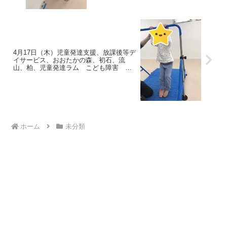
4月17日（木）児童発達支援、放課後等デ
イサービス、おおたかの森、初石、流
山、柏、児童発達ラム こども障害 運
動療育 柳沢運動プログ発達気になる
発達障害 放デイ 自閉症 ADHD アス
ペルガー症候
ホーム
未分類