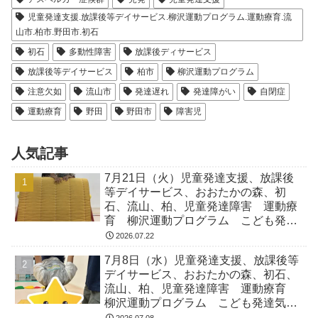
児童発達支援.放課後等デイサービス.柳沢運動プログラム.運動療育.流
山市.柏市.野田市.初石
初石
多動性障害
放課後ディサービス
放課後等デイサービス
柏市
柳沢運動プログラム
注意欠如
流山市
発達遅れ
発達障がい
自閉症
運動療育
野田
野田市
障害児
人気記事
7月21日（火）児童発達支援、放課後
等デイサービス、おおたかの森、初
石、流山、柏、児童発達障害 運動療
育 柳沢運動プログラム こども発達
気になる 発達障害 放デイ 自閉
2026.07.22
症 ADHD アスペルガー症候
7月8日（水）児童発達支援、放課後等
デイサービス、おおたかの森、初石、
流山、柏、児童発達障害 運動療育
柳沢運動プログラム こども発達気に
なる 発達障害 放デイ 自閉症