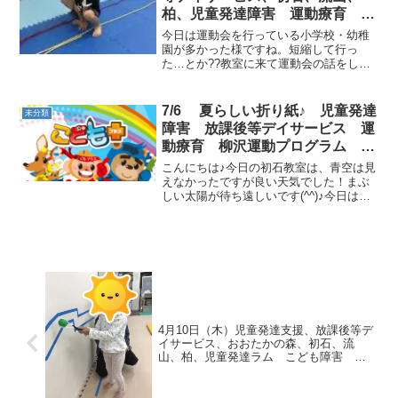
柏、児童発達障害 運動療育 柳
沢運動プログラム こども発達気
今日は運動会を行っている小学校・幼稚
になる 発達障害 放デイ 自閉
園が多かった様ですね。短縮して行っ
た…とか??教室に来て運動会の話をして
症 学習障害 LD ADHD アスペ
くれるお友だちもたくさんいたのでちょ
ルガー症候群
っと残念な気もします…(;O;)☈カエル →
跳び箱 → カンガルージャン
7/6 夏らしい折り紙♪ 児童発達
未分類
プ ...
障害 放課後等デイサービス 運
動療育 柳沢運動プログラム こ
どもプラス（児童発達支援 放課
こんにちは♪今日の初石教室は、青空は見
後等デイサービス 発達気にな
えなかったですが良い天気でした！まぶ
しい太陽が待ち遠しいです(^^)♪今日は夏
る 発達障害 放デイ 自閉症
の折り紙作りをしました。ちょっと難し
学習障害 LD ADHD アスペルガ
かったですが、とっても楽しかったです!
ー症候群）発達障害 流山市 柏
初石教室では折り紙遊びも行います！楽
市
しみにしていて...
4月10日（木）児童発達支援、放課後等デ
イサービス、おおたかの森、初石、流
山、柏、児童発達ラム こども障害 運
動療育 柳沢運動プログ発達気になる
発達障害 放デイ 自閉症 ADHD アス
ペルガー症候