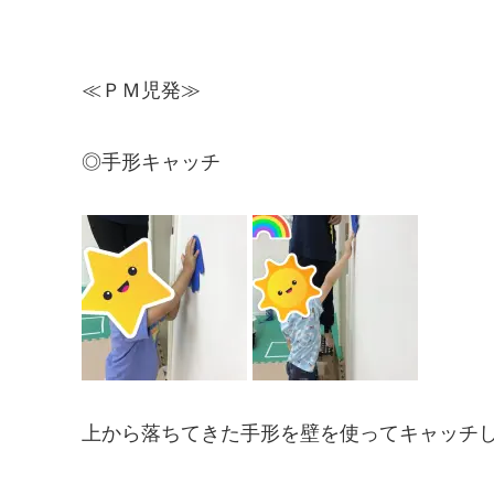
≪ＰＭ児発≫
◎手形キャッチ
上から落ちてきた手形を壁を使ってキャッチ