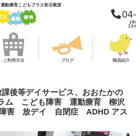
 運動療育こどもプラス初石教室
04
【平日
【その
ご利用方法
ブログ
職員紹介
、放課後等デイサービス、おおたかの
ラム こども障害 運動療育 柳沢
害 放デイ 自閉症 ADHD アス