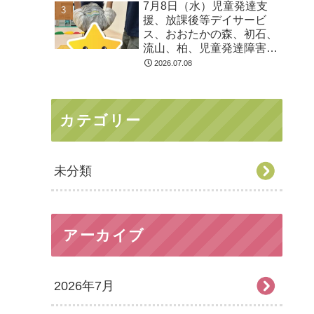
7月8日（水）児童発達支
る 発達障害 放デイ 自
援、放課後等デイサービ
閉症 ADHD アスペルガ
ス、おおたかの森、初石、
ー症候
流山、柏、児童発達障害
運動療育 柳沢運動プログ
2026.07.08
ラム こども発達気にな
る 発達障害 放デイ 自
閉症 ADHD アスペルガ
カテゴリー
ー症候
未分類
アーカイブ
2026年7月