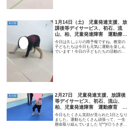
1月14日（土) 児童発達支援、放
未分類
課後等デイサービス、初石、流
山、柏、児童発達障害 運動療
育 柳沢運動プログラム こども
今日は久しぶりの雨予報ですね。教室の
発達気になる 発達障害 放デ
子どもたちは今日も元気に運動を楽しん
でいます！今日の子どもたちの活動の様
イ 自閉症 ADHD アスペルガ
子です。≪AM児発≫＜１回目サーキット
ー症候群
＞◎クモの巣くまくまさんになってゴム
の上を通ります。ゴムに引っかからない
ように気をつけて・・・...
2月27日 児童発達支援、放課後
未分類
等デイサービス、初石、流山、
柏、児童発達障害 運動療育 柳
沢運動プログラム こどもプラス
今日もたくさん笑顔が見られた1日となり
（発達気になる 発達障害 放デ
ました。運動もたくさん頑張って、一生
懸命取り組んでいました !(^^)!◎うさぎ
イ 自閉症 学習障害 LD
◎サル ◎1本橋 ◎橋渡り ◎少し大
ADHD アスペルガー症候群)
きなウシガエル ◎飛び越え ◎横・