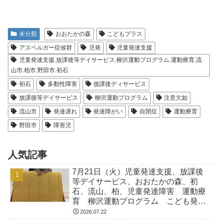
未分類
おおたかの森
こどもプラス
アスペルガー症候群
児発
児童発達支援
児童発達支援.放課後等デイサービス.柳沢運動プログラム.運動療育.流
山市.柏市.野田市.初石
初石
多動性障害
放課後ディサービス
放課後等デイサービス
柳沢運動プログラム
注意欠如
流山市
発達遅れ
発達障がい
自閉症
運動療育
野田市
障害児
人気記事
7月21日（火）児童発達支援、放課後
等デイサービス、おおたかの森、初
石、流山、柏、児童発達障害 運動療
育 柳沢運動プログラム こども発達
気になる 発達障害 放デイ 自閉
2026.07.22