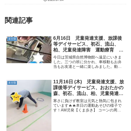
ADHD アスペルガー症候
関連記事
6月16日 児童発達支援、放課後
未分類
等デイサービス、初石、流山、
柏、児童発達障害 運動療育 柳
沢運動プログラム こどもプ発達
今日は茨城県自然博物館へ遠足にいきま
気になる 発達障害 放デイ 自
した。三つの班に分かれ、車移動もお弁
当もお友達と一緒に楽しみました。動く
閉症 学習障害 LD ADHD アス
恐竜や昆虫などに、おおはしゃぎでし
ペルガー症候群
た。
11月16日 (木) 児童発達支援、放
未分類
課後等デイサービス、おおたかの
森、初石、流山、柏、児童発達障
害 運動療育 柳沢運動プログラ
寒さに負けず教室は元気と熱気に包まれ
ム こども発達気になる 発達障
ています🔥🔥本日の運動あそびの様子で
す！AM児発【くま歩き】 コーンの周り
害 放デイ 自閉症 ADHD ア
もスムーズに！しっかり顔を上げて進み
スペルガー症候群
ます💨【こうもり】 鉄棒は最後まで離さ
ない！ポイントを理解して行うことがで
きました👍✨【ウルト...