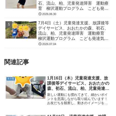
石、流山、柏、児童発達障害 運動療
育 柳沢運動プログラム こども発達
気になる 発達障害 放デイ 自閉
2026.06.30
症 ADHD アスペルガー症候
7月4日（土）児童発達支援、放課後等
デイサービス、おおたかの森、初石、
流山、柏、児童発達障害 運動療育
柳沢運動プログラム こども発達気に
なる 発達障害 放デイ 自閉症
2026.07.04
ADHD アスペルガー症候
関連記事
1月16日（木）児童発達支援、放
未分類
課後等デイサービス、おおたかの
森、初石、流山、柏、児童発達ラ
ム こども障害 運動療育 柳沢
新しい運動にも慣れてきて、細かいポイ
運動プログ発達気になる 発達障
ントを意識しながら取り組んでいます！
お友だちを観察し、動きのイメージをふ
害 放デイ 自閉症 ADHD ア
くらませます👀《AM児発》◎高速クマの
スペルガー症候
じゃんけんビューンと早いスピードで進
み、ピタッと止まります🐻足を使って大