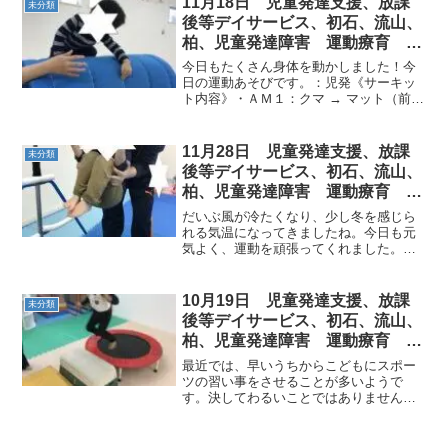
11月18日 児童発達支援、放課
未分類
きくじゃんけんできまし...
後等デイサービス、初石、流山、
柏、児童発達障害 運動療育 柳
沢運動プログラム こども発達気
今日もたくさん身体を動かしました！今
になる 発達障害 放デ
日の運動あそびです。：児発《サーキッ
ト内容》・ＡＭ１：クマ → マット（前
転）→ 島渡り２：忍者走り → 山登り →
カニ歩き・ＰＭ１：ウルトラマンジャン
プ → 鉄棒（コウモリ/エントツ）→ イモ
11月28日 児童発達支援、放課
未分類
ムシ →...
後等デイサービス、初石、流山、
柏、児童発達障害 運動療育 柳
沢運動プログラム こども発達気
だいぶ風が冷たくなり、少し冬を感じら
になる 発達障害 放デイ 自閉
れる気温になってきましたね。今日も元
気よく、運動を頑張ってくれました。
症 学習障害 LD ADHD アスペ
AM◎鉄棒 → ケンケン → 島渡
ルガー症候群
り など…PM◎マット →
わに → 平均台 など・・放デイ
10月19日 児童発達支援、放課
未分類
◎カエル → 跳び箱...
後等デイサービス、初石、流山、
柏、児童発達障害 運動療育 柳
沢運動プログラム こども発達気
最近では、早いうちからこどもにスポー
になる 発達障害 放デ
ツの習い事をさせることが多いようで
す。決してわるいことではありません
が、注意したい側面もあります。プロの
スポーツ選手や、オリンピック選手の中
には小さいうちからその競技に特化した