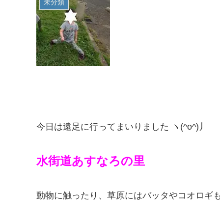
未分類
今日は遠足に行ってまいりました ヽ(^o^)丿
水街道あすなろの里
動物に触ったり、草原にはバッタやコオロギ