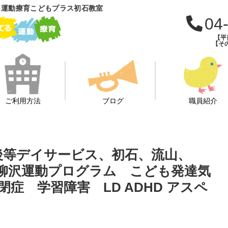
 運動療育こどもプラス初石教室
04
【平日
【その
ご利用方法
ブログ
職員紹介
課後等デイサービス、初石、流山、
柳沢運動プログラム こども発達気
症 学習障害 LD ADHD アスペ