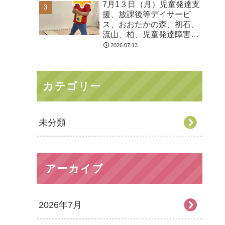
7月1３日（月）児童発達支
る 発達障害 放デイ 自
援、放課後等デイサービ
閉症 ADHD アスペルガ
ス、おおたかの森、初石、
ー症候
流山、柏、児童発達障害
運動療育 柳沢運動プログ
2026.07.13
ラム こども発達気にな
る 発達障害 放デイ 自
閉症 ADHD アスペルガ
カテゴリー
ー症候
未分類
アーカイブ
2026年7月