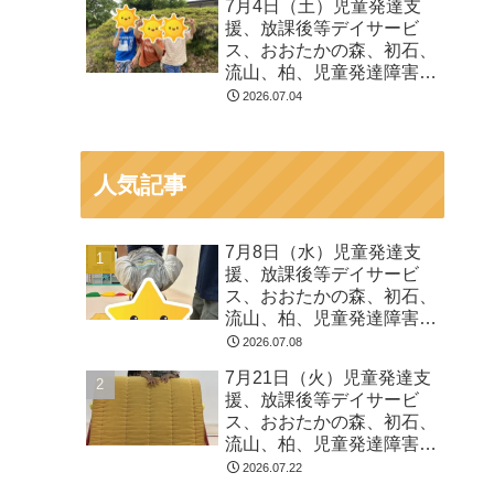
7月4日（土）児童発達支
る 発達障害 放デイ 自
援、放課後等デイサービ
閉症 ADHD アスペルガ
ス、おおたかの森、初石、
ー症候
流山、柏、児童発達障害
運動療育 柳沢運動プログ
2026.07.04
ラム こども発達気にな
る 発達障害 放デイ 自
閉症 ADHD アスペルガ
人気記事
ー症候
7月8日（水）児童発達支
援、放課後等デイサービ
ス、おおたかの森、初石、
流山、柏、児童発達障害
運動療育 柳沢運動プログ
2026.07.08
ラム こども発達気にな
7月21日（火）児童発達支
る 発達障害 放デイ 自
援、放課後等デイサービ
閉症 ADHD アスペルガ
ス、おおたかの森、初石、
ー症候
流山、柏、児童発達障害
運動療育 柳沢運動プログ
2026.07.22
ラム こども発達気にな