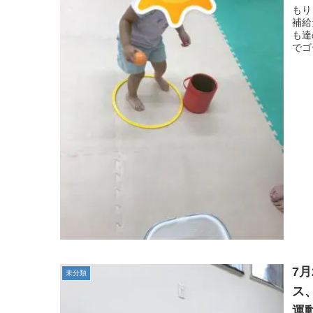
る
もり
補給
症
も達
でゴ
7
未分類
ス
運