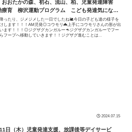
、おおたかの森、初石、流山、柏、児童発達障害
動療育 柳沢運動プログラム こども発達気にな
 発達障害 放デイ 自閉症 ADHD アスペルガー
降ったり、ジメジメした一日でしたね🐌今日の子ども達の様子を
けします！！！AM児発◎コウモリ🦇上手にコウモリさんの形が出
候
います！！！◎ジグザグカンガルー🦘ジグザグカンガルーでフー
らフープへ移動していきます！！ジグザグ進むことは...
2024.07.15
月11日（木）児童発達支援、放課後等デイサービ