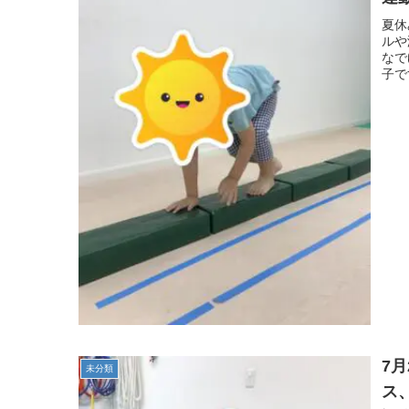
る
夏休
ルや
症
なで
子で
7
未分類
ス