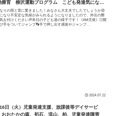
動療育 柳沢運動プログラム こども発達気にな
 発達障害 放デイ 自閉症 ADHD アスペルガー
なりの雨と雷に驚きました！みなさん大丈夫でしたでしょうか😟
になり不安定な気候がみられるようになりましたので、外出の際
候
気を付けください💭本日の子ども達の様子です！《AM児発》◎開
び手をついてジャンプ👣手で押し出す感覚やジャンプ...
2024.07.22
月16日（火）児童発達支援、放課後等デイサービ
、おおたかの森、初石、流山、柏、児童発達障害