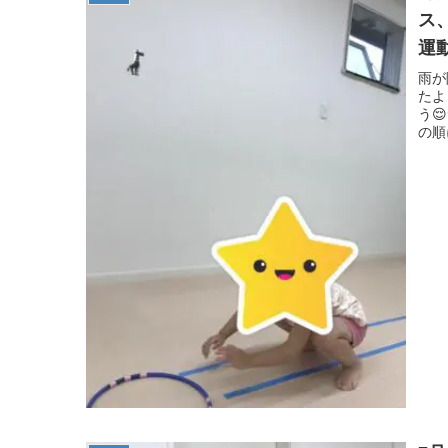
ス
運
る
雨が
たよ
症
う
の順