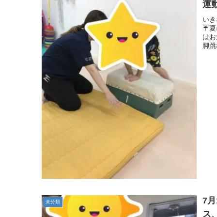
運
る
いき
☔夏
症
はお
脚跳
7
未分類
ス