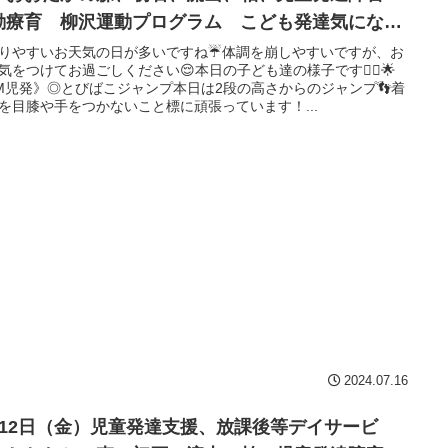
動療育 柳沢運動プログラム こども発達気にな
 発達障害 放デイ 自閉症 ADHD アスペルガー
りやすいお天気の日が多いですね☔体調を崩しやすいですが、お
気をつけてお過ごしください😌本日の子ども達の様子です🤸‍♀️🌟
候
M児発》◎とびばこジャンプ本日は2段の高さからのジャンプ👣着
を目膝や手をつかないこと標に頑張っています！...
2024.07.16
月12日（金）児童発達支援、放課後等デイサービ