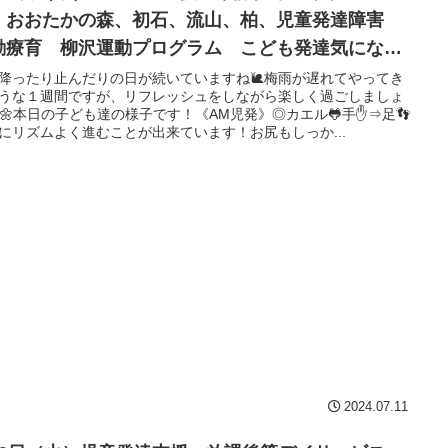
、おおたかの森、初石、流山、柏、児童発達障害
動療育 柳沢運動プログラム こども発達気にな
 発達障害 放デイ 自閉症 ADHD アスペルガー
降ったり止んだりの日が続いていますね🐌梅雨が遅れてやってき
うな１週間ですが、リフレッシュをしながら楽しく過ごしましょ
候
🌼本日の子ども達の様子です！《AM児発》◎カエル🐸手✋⇒足👣
にリズムよく進むことが出来ています！お尻もしっか...
2024.07.11