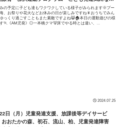
 発達障害 放デイ 自閉症 ADHD アスペルガー
みの予定に子ども達もワクワクしている様子がみられます🌞プー
海、お祭りや花火などお休みの日が楽しみですね🎇おうちでみん
候
ゆっくり過ごすこともまた素敵ですよね😸🏠本日の運動遊びの様
す🏃《AM児発》◎一本橋クマ🐻床でやる時とは違い、...
2024.07.25
月22日（月）児童発達支援、放課後等デイサービ
、おおたかの森、初石、流山、柏、児童発達障害