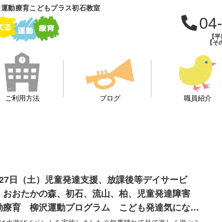
 運動療育こどもプラス初石教室
04
【平日
【その
ご利用方法
ブログ
職員紹介
月27日（土）児童発達支援、放課後等デイサービ
、おおたかの森、初石、流山、柏、児童発達障害
動療育 柳沢運動プログラム こども発達気にな
 発達障害 放デイ 自閉症 ADHD アスペルガー