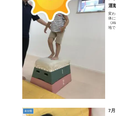
運
る
変わ
体に
症
《A
地で
7
未分類