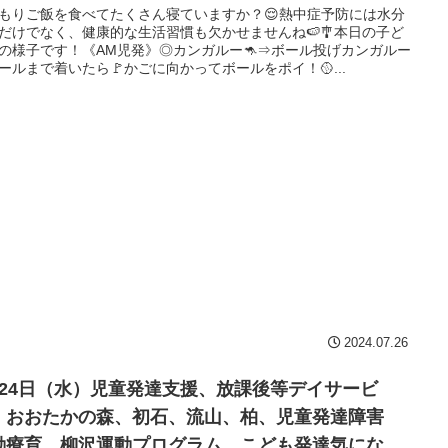
 発達障害 放デイ 自閉症 ADHD アスペルガー
もりご飯を食べてたくさん寝ていますか？😌熱中症予防には水分
だけでなく、健康的な生活習慣も欠かせませんね🍉🎐本日の子ど
候
の様子です！《AM児発》◎カンガルー🦘⇒ボール投げカンガルー
ールまで着いたら🚩かごに向かってボールをポイ！🥎...
2024.07.26
月24日（水）児童発達支援、放課後等デイサービ
、おおたかの森、初石、流山、柏、児童発達障害
動療育 柳沢運動プログラム こども発達気にな