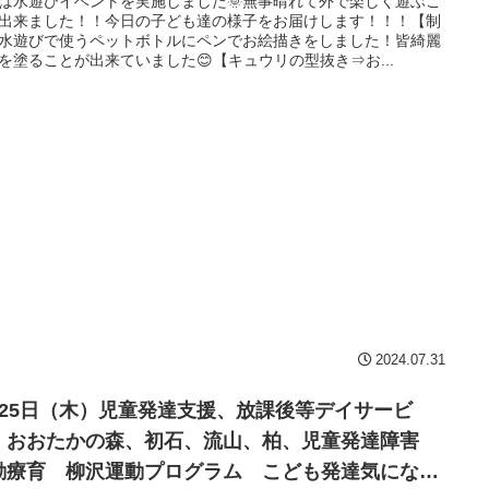
は水遊びイベントを実施しました🌞無事晴れて外で楽しく遊ぶこ
出来ました！！今日の子ども達の様子をお届けします！！！【制
候
水遊びで使うペットボトルにペンでお絵描きをしました！皆綺麗
を塗ることが出来ていました😊【キュウリの型抜き⇒お...
2024.07.31
月25日（木）児童発達支援、放課後等デイサービ
、おおたかの森、初石、流山、柏、児童発達障害
動療育 柳沢運動プログラム こども発達気にな