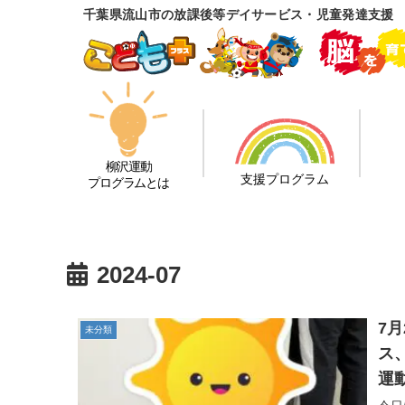
千葉県流山市の放課後等デイサービス・児童発達支援
柳沢運動
支援プログラム
プログラムとは
2024-07
7
未分類
ス
運
る