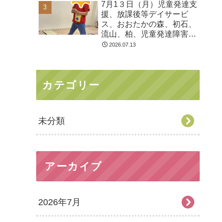
7月1３日（月）児童発達支
る 発達障害 放デイ 自
援、放課後等デイサービ
閉症 ADHD アスペルガ
ス、おおたかの森、初石、
ー症候
流山、柏、児童発達障害
運動療育 柳沢運動プログ
2026.07.13
ラム こども発達気にな
る 発達障害 放デイ 自
閉症 ADHD アスペルガ
カテゴリー
ー症候
未分類
アーカイブ
2026年7月