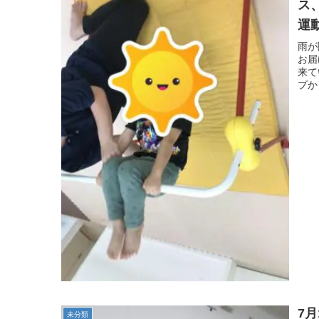
ス
運
る
雨が
お届
症
来て
プか
7
未分類