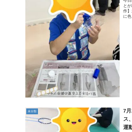
今日
とが
症
作】
に色
7
未分類
ス
運