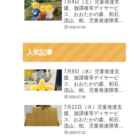
7月4日（土）児童発達支
る 発達障害 放デイ 自
援、放課後等デイサービ
閉症 ADHD アスペルガ
ス、おおたかの森、初石、
ー症候
流山、柏、児童発達障害
運動療育 柳沢運動プログ
2026.07.04
ラム こども発達気にな
る 発達障害 放デイ 自
閉症 ADHD アスペルガ
人気記事
ー症候
7月8日（水）児童発達支
援、放課後等デイサービ
ス、おおたかの森、初石、
流山、柏、児童発達障害
運動療育 柳沢運動プログ
2026.07.08
ラム こども発達気にな
7月21日（火）児童発達支
る 発達障害 放デイ 自
援、放課後等デイサービ
閉症 ADHD アスペルガ
ス、おおたかの森、初石、
ー症候
流山、柏、児童発達障害
運動療育 柳沢運動プログ
2026.07.22
ラム こども発達気にな