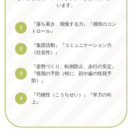
います。
『落ち着き、我慢する力』『感情のコン
1
トロール』
『集団活動』『コミュニケーション力
2
（社会性）』
『姿勢づくり、転倒防止、歩行の安定』
3
『怪我の予防（特に、顔や歯の怪我予
防）』
『巧緻性（こうちせい）』『学力の向
4
上』