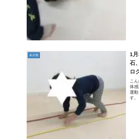
1
未分類
石
ロ
自
こん
体感
運動
す。