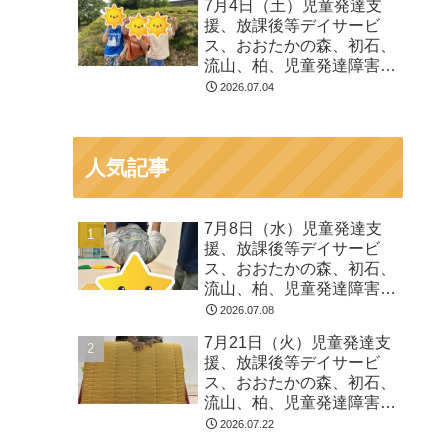
7月4日（土）児童発達支
る 発達障害 放デイ 自
援、放課後等デイサービ
閉症 ADHD アスペルガ
ス、おおたかの森、初石、
ー症候
流山、柏、児童発達障害
運動療育 柳沢運動プログ
2026.07.04
ラム こども発達気にな
る 発達障害 放デイ 自
閉症 ADHD アスペルガ
人気記事
ー症候
7月8日（水）児童発達支
援、放課後等デイサービ
ス、おおたかの森、初石、
流山、柏、児童発達障害
運動療育 柳沢運動プログ
2026.07.08
ラム こども発達気にな
7月21日（火）児童発達支
る 発達障害 放デイ 自
援、放課後等デイサービ
閉症 ADHD アスペルガ
ス、おおたかの森、初石、
ー症候
流山、柏、児童発達障害
運動療育 柳沢運動プログ
2026.07.22
ラム こども発達気にな