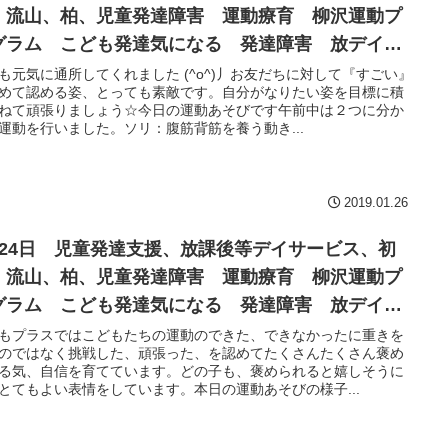
、流山、柏、児童発達障害 運動療育 柳沢運動プ
グラム こども発達気になる 発達障害 放デイ
閉症 学習障害 LD ADHD アスペルガー症候群
も元気に通所してくれました (^o^)丿お友だちに対して『すごい』
めて認める姿、とっても素敵です。自分がなりたい姿を目標に積
ねて頑張りましょう☆今日の運動あそびです午前中は２つに分か
運動を行いました。ソリ：腹筋背筋を養う動き...
2019.01.26
月24日 児童発達支援、放課後等デイサービス、初
、流山、柏、児童発達障害 運動療育 柳沢運動プ
グラム こども発達気になる 発達障害 放デイ
閉症 学習障害 LD ADHD アスペルガー症候群
もプラスではこどもたちの運動のできた、できなかったに重きを
のではなく挑戦した、頑張った、を認めてたくさんたくさん褒め
る気、自信を育てています。どの子も、褒められると嬉しそうに
とてもよい表情をしています。本日の運動あそびの様子...