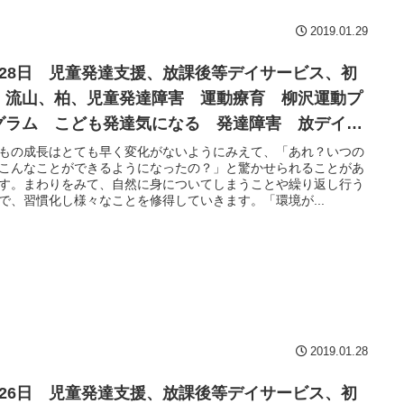
2019.01.29
月28日 児童発達支援、放課後等デイサービス、初
、流山、柏、児童発達障害 運動療育 柳沢運動プ
グラム こども発達気になる 発達障害 放デイ
閉症 学習障害 LD ADHD アスペルガー症候群
もの成長はとても早く変化がないようにみえて、「あれ？いつの
こんなことができるようになったの？」と驚かせられることがあ
す。まわりをみて、自然に身についてしまうことや繰り返し行う
で、習慣化し様々なことを修得していきます。「環境が...
2019.01.28
月26日 児童発達支援、放課後等デイサービス、初