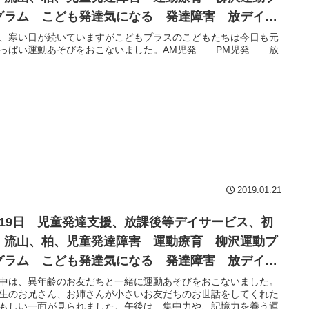
グラム こども発達気になる 発達障害 放デイ
閉症 学習障害 LD ADHD アスペルガー症候群
、寒い日が続いていますがこどもプラスのこどもたちは今日も元
っぱい運動あそびをおこないました。AM児発 PM児発 放
2019.01.21
月19日 児童発達支援、放課後等デイサービス、初
、流山、柏、児童発達障害 運動療育 柳沢運動プ
グラム こども発達気になる 発達障害 放デイ
閉症 学習障害 LD ADHD アスペルガー症候群
中は、異年齢のお友だちと一緒に運動あそびをおこないました。
生のお兄さん、お姉さんが小さいお友だちのお世話をしてくれた
もしい一面が見られました。午後は、集中力や、記憶力を養う運