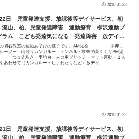
2019.01.23
月22日 児童発達支援、放課後等デイサービス、初
、流山、柏、児童発達障害 運動療育 柳沢運動プ
グラム こども発達気になる 発達障害 放デイ
閉症 学習障害 LD ADHD アスペルガー症候群
日の初石教室の運動あそびの様子です。AM児発 手押し
シーソー・山登りカンガルー・トンネル・蜘蛛の巣くぐりPM児
 つま先歩き・平均台・人力車ブリッヂ・マット運動・２人
をあわせて（カンガルー・しまわたりなど）放デイ ...
2019.01.22
月21日 児童発達支援、放課後等デイサービス、初
、流山、柏、児童発達障害 運動療育 柳沢運動プ