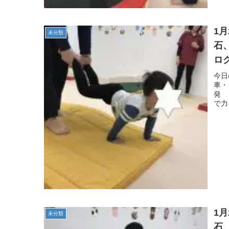
1
未分類
石
ロ
自
今
車・
発
で力
1
未分類
石