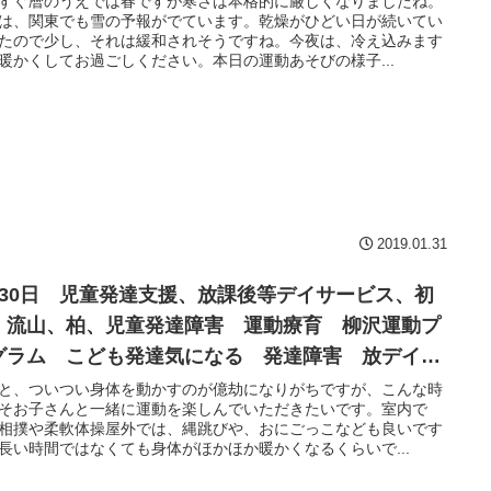
すぐ暦のうえでは春ですが寒さは本格的に厳しくなりましたね。
は、関東でも雪の予報がでています。乾燥がひどい日が続いてい
たので少し、それは緩和されそうですね。今夜は、冷え込みます
暖かくしてお過ごしください。本日の運動あそびの様子...
2019.01.31
月30日 児童発達支援、放課後等デイサービス、初
、流山、柏、児童発達障害 運動療育 柳沢運動プ
グラム こども発達気になる 発達障害 放デイ
閉症 学習障害 LD ADHD アスペルガー症候群
と、ついつい身体を動かすのが億劫になりがちですが、こんな時
そお子さんと一緒に運動を楽しんでいただきたいです。室内で
相撲や柔軟体操屋外では、縄跳びや、おにごっこなども良いです
長い時間ではなくても身体がほかほか暖かくなるくらいで...