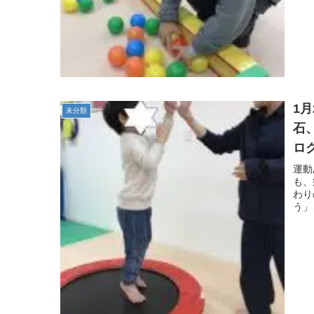
1
未分類
石
ロ
自
運動
も、
わり
う」