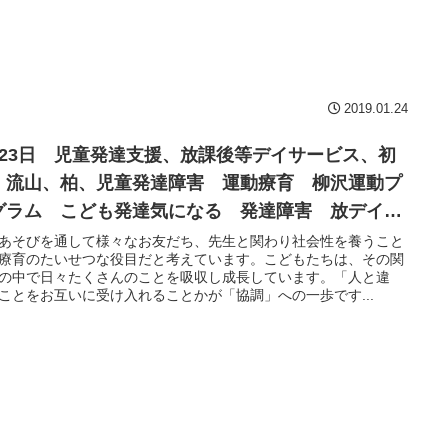
2019.01.24
月23日 児童発達支援、放課後等デイサービス、初
、流山、柏、児童発達障害 運動療育 柳沢運動プ
グラム こども発達気になる 発達障害 放デイ
閉症 学習障害 LD ADHD アスペルガー症候群
あそびを通して様々なお友だち、先生と関わり社会性を養うこと
療育のたいせつな役目だと考えています。こどもたちは、その関
の中で日々たくさんのことを吸収し成長しています。「人と違
ことをお互いに受け入れることかが「協調」への一歩です...