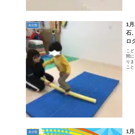
1
未分類
石
ロ
自
こど
間に
りま
こと
1
未分類