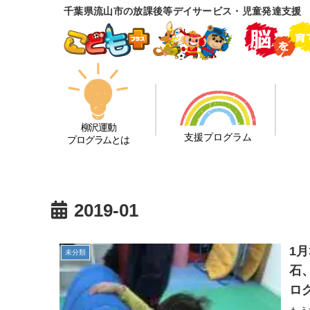
千葉県流山市の放課後等デイサービス・児童発達支援
柳沢運動
支援プログラム
プログラムとは
2019-01
1
未分類
石
ロ
自