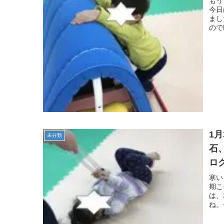
もう
今日
まし
ので
1
未分類
石
ロ
自
寒い
期こ
は、
ね。