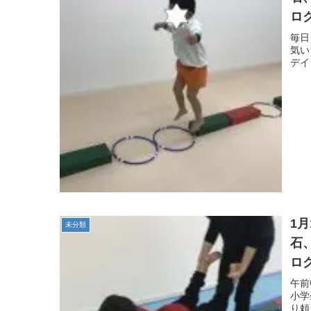
ロ
自
毎日
気い
デイ
1
未分類
石
ロ
自
午前
小学
り頼