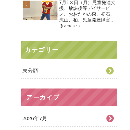
7月1３日（月）児童発達支
る 発達障害 放デイ 自
援、放課後等デイサービ
閉症 ADHD アスペルガ
ス、おおたかの森、初石、
ー症候
流山、柏、児童発達障害
運動療育 柳沢運動プログ
2026.07.13
ラム こども発達気にな
る 発達障害 放デイ 自
閉症 ADHD アスペルガ
カテゴリー
ー症候
未分類
アーカイブ
2026年7月