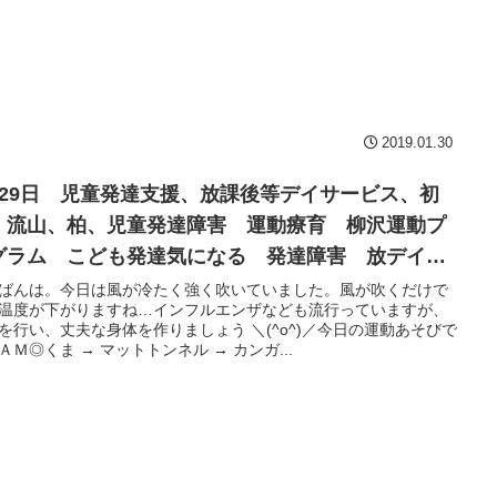
2019.01.30
月29日 児童発達支援、放課後等デイサービス、初
、流山、柏、児童発達障害 運動療育 柳沢運動プ
グラム こども発達気になる 発達障害 放デイ
閉症 学習障害 LD ADHD アスペルガー症候群
ばんは。今日は風が冷たく強く吹いていました。風が吹くだけで
温度が下がりますね…インフルエンザなども流行っていますが、
を行い、丈夫な身体を作りましょう ＼(^o^)／今日の運動あそびで
ＡＭ◎くま → マットトンネル → カンガ...