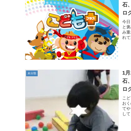
石
ロ
自
今日
と褒
み重
れて
1
未分類
石
ロ
自
こど
おく
てや
して