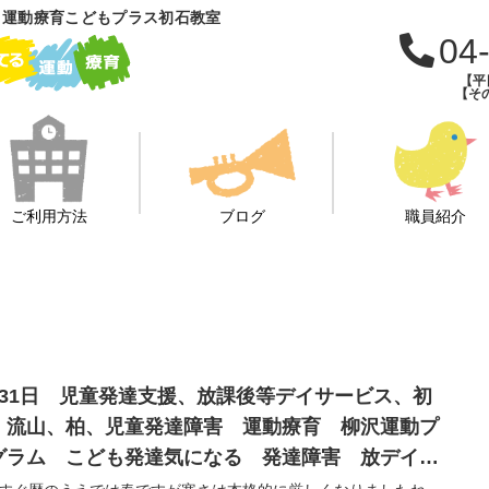
 運動療育こどもプラス初石教室
04
【平日
【その
ご利用方法
ブログ
職員紹介
月31日 児童発達支援、放課後等デイサービス、初
、流山、柏、児童発達障害 運動療育 柳沢運動プ
グラム こども発達気になる 発達障害 放デイ
閉症 学習障害 LD ADHD アスペルガー症候群