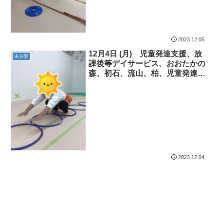
2023.12.05
12月4日 (月) 児童発達支援、放
未分類
課後等デイサービス、おおたかの
森、初石、流山、柏、児童発達障
害 運動療育 柳沢運動プログラ
ム こども発達気になる 発達障
害 放デイ 自閉症 ADHD ア
スペルガー症候群
2023.12.04