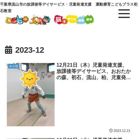
千葉県流山市の放課後等デイサービス・児童発達支援 運動療育こどもプラス初
石教室
2023-12
12月21日（木）児童発達支援、
未分類
放課後等デイサービス、おおたか
の森、初石、流山、柏、児童発達
障害 運動療育 柳沢運動プログ
ラム こども発達気になる 発達
障害 放デイ 自閉症 ADHD
アスペルガー症候
2023.12.21