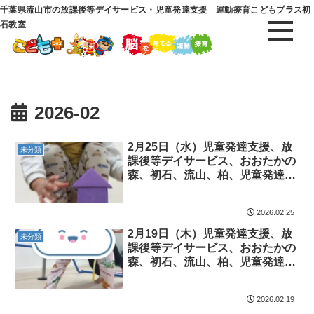
千葉県流山市の放課後等デイサービス・児童発達支援 運動療育こどもプラス初
石教室
2026-02
2月25日（水）児童発達支援、放
未分類
課後等デイサービス、おおたかの
森、初石、流山、柏、児童発達障
害 運動療育 柳沢運動プログラ
ム こども発達気になる 発達障
2026.02.25
害 放デイ 自閉症 ADHD ア
スペルガー症候
2月19日（木）児童発達支援、放
未分類
課後等デイサービス、おおたかの
森、初石、流山、柏、児童発達障
害 運動療育 柳沢運動プログラ
ム こども発達気になる 発達障
2026.02.19
害 放デイ 自閉症 ADHD ア