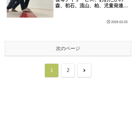
森、初石、流山、柏、児童発達障
害 運動療育 柳沢運動プログラ
ム こども発達気になる 発達障
2026.02.03
害 放デイ 自閉症 ADHD ア
スペルガー症候
次のページ
次
1
2
へ