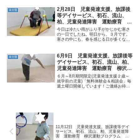
た。今日の運動あそびです。ＡＭ◎カン
ガルー → クマ → マッ
2月28日 児童発達支援、放課後
未分類
ト ＰＭ◎カエル → ...
等デイサービス、初石、流山、
柏、児童発達障害 運動療育 柳
沢運動プログラム こども発達気
今日は冷たい雨がふり手がかじかむ寒さ
になる 発達障害 放デ
の一日でしたね。明日から、３月です。
寒さの中にも、春を感じる日が多くなる
でしょう。生き物が「生」を受ける春で
すが春は進級、進学と重なり、「成長」
という意味合いもあります。ひとりひと
6月9日 児童発達支援、放課後等
未分類
りが健やかに「成長」する...
デイサービス、初石、流山、柏、
児童発達障害 運動療育 柳沢運
動プログラム こども発達気にな
６月～8月期間限定(児童発達支援２歳～
る 発達障害 放デイ 自閉症
就学前の児童)「無料体験会＆相談会」毎
週土曜日開催しています！ご連絡お待ち
ADHD アスペルガー症候
しております。＜ PM 児発 ＞つなわた
り 手を広げて…バランス上手に取れ
るかな？イモムシバランス ワニさん
の足で！！スイス...
11月12日 児童発達支援、放課後等デイ
サービス、初石、流山、柏、児童発達障
害 運動療育 柳沢運動プログラム こ