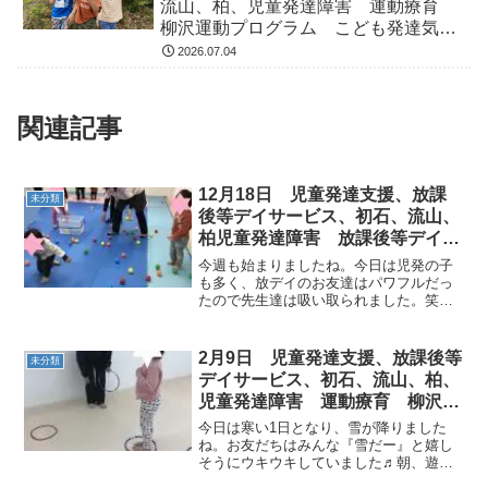
流山、柏、児童発達障害 運動療育
柳沢運動プログラム こども発達気に
なる 発達障害 放デイ 自閉症
2026.07.04
ADHD アスペルガー症候
関連記事
12月18日 児童発達支援、放課
未分類
後等デイサービス、初石、流山、
柏児童発達障害 放課後等デイサ
ービス 運動療育 柳沢運動プロ
今週も始まりましたね。今日は児発の子
グラム こどもプラス（児童発達
も多く、放デイのお友達はパワフルだっ
たので先生達は吸い取られました。笑＊
支援 放課後等デイサービス
午前：児発◎ボール集め ◎クマ・犬
発達気になる 発達障害 放デ
◎うさぎ・カンガルージャンプ◎コウモ
イ 自閉症 学習障害 LD
リ・サル・前回り ◎平均台 ◎大波・
2月9日 児童発達支援、放課後等
未分類
ADHD アスペルガー症候群）発
小波・ヘビ など… ...
デイサービス、初石、流山、柏、
達障害
児童発達障害 運動療育 柳沢運
動プログラム こども発達気にな
今日は寒い1日となり、雪が降りました
る 発達障害 放デ
ね。お友だちはみんな『雪だー』と嬉し
そうにウキウキしていました♬朝、遊ん
でから来た、というお友だちもいまし