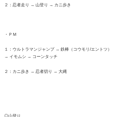
２：忍者走り → 山登り → カニ歩き
・ＰＭ
１：ウルトラマンジャンプ → 鉄棒（コウモリ/エントツ）
→ イモムシ → コーンタッチ
２：カニ歩き → 忍者切り → 大縄
◎山登り