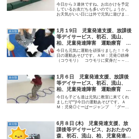
沢運動プログラム こども発達気
今日から３連休ですね。お出かけを予定
になる 発達障害 放デ
しているお友だちも多いのでしょうか。
お天気がいい日には外で元気に遊びまわ
るもの様々な発見をして、そのものにつ
いて、お話したりたくさん歩くことで体
にいい刺激も与えますね。今日の運動あ
1月１9日 児童発達支援、放課後
未分類
そびです。ＡＭ◎くま →...
等デイサービス、初石、流山、
柏、児童発達障害 運動療育 柳
沢運動プログラム こども発達気
今日も元気に運動を頑張りました！！今
になる 発達障害 放デ
日の運動あそびです。ＡＭ：児発◎鉄棒
（コウモリ） コウモリに変身だ～～逆
さまだけど何の野菜・果物か分かるかな
～？！ 落ちないようにゴールまで...！
先生とジャンケンに挑戦だ！みんな勝て
1月６日 児童発達支援、放課後
未分類
たかな～？！◎カエル...
等デイサービス、初石、流山、
柏、児童発達障害 運動療育 柳
沢運動プログラム こども発達気
今日も子ども達は元気に教室に来てくれ
になる 発達障害 放デ
ました!(^^)!今日の運動あそびです。Ａ
Ｍ：児発◎ぐーぱージャンプ 「グー・
パー グー・パー ...」声に出しながら
最後まで進んだり、手足逆で行う事も自
分で考えてできるようになりました。◎
6月８日 (木) 児童発達支援、放
未分類
つま先ダッシュ...
課後等デイサービス、おおたかの
森、初石、流山、柏、児童発達障