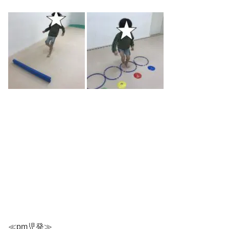
≪pm児発≫