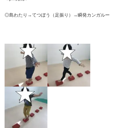
◎島わたり→てつぼう（足振り）→瞬発カンガルー