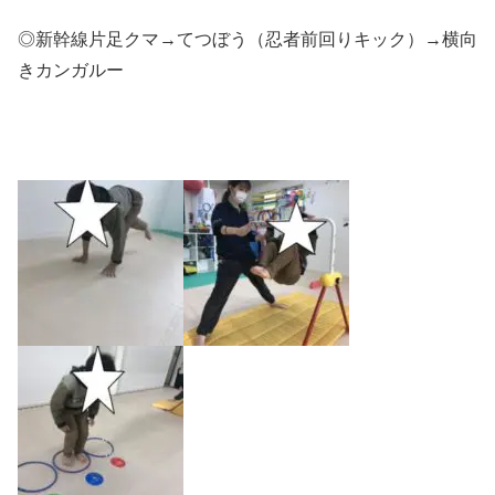
◎新幹線片足クマ→てつぼう（忍者前回りキック）→横向
きカンガルー