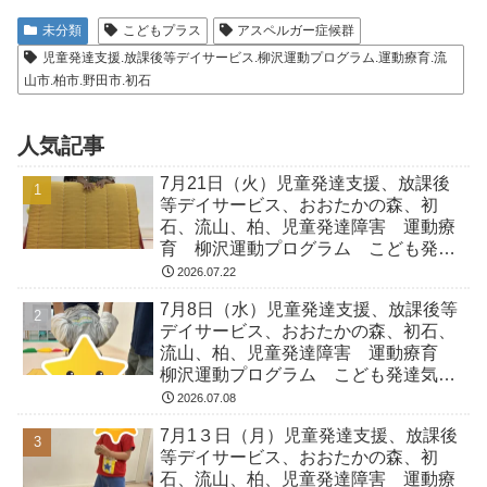
未分類
こどもプラス
アスペルガー症候群
児童発達支援.放課後等デイサービス.柳沢運動プログラム.運動療育.流
山市.柏市.野田市.初石
人気記事
7月21日（火）児童発達支援、放課後
等デイサービス、おおたかの森、初
石、流山、柏、児童発達障害 運動療
育 柳沢運動プログラム こども発達
気になる 発達障害 放デイ 自閉
2026.07.22
症 ADHD アスペルガー症候
7月8日（水）児童発達支援、放課後等
デイサービス、おおたかの森、初石、
流山、柏、児童発達障害 運動療育
柳沢運動プログラム こども発達気に
なる 発達障害 放デイ 自閉症
2026.07.08
ADHD アスペルガー症候
7月1３日（月）児童発達支援、放課後
等デイサービス、おおたかの森、初
石、流山、柏、児童発達障害 運動療