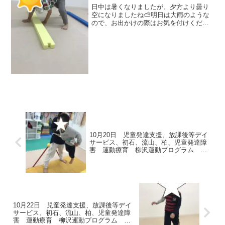
害 運動療育 柳沢運動プログラ
日中は暑くなりましたが、夕方より曇り
ム こども発達気になる 発達障
空になりましたね⛅明日は大雨のような
ので、お出かけの際はお気を付けくださ
害 放デイ 自閉症 ADHD ア
い☔今日の子どもたちの活動の様子で
スペルガー症候群
す。＜１回目サーキット＞◎くま⇒豚の
丸焼き🐷⇒カップタッチカンガルー🦘
足・腕・お腹の力を使って鉄棒...
10月20日 児童発達支援、放課後等デイ
サービス、初石、流山、柏、児童発達障
害 運動療育 柳沢運動プログラム こ
ども発達気になる 発達障害 放デイ
自閉症 ADHD アスペルガー症候群
10月22日 児童発達支援、放課後等デイ
サービス、初石、流山、柏、児童発達障
害 運動療育 柳沢運動プログラム こ