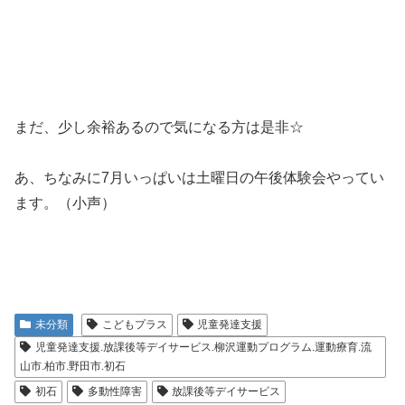
まだ、少し余裕あるので気になる方は是非☆
あ、ちなみに7月いっぱいは土曜日の午後体験会やってい
ます。（小声）
未分類
こどもプラス
児童発達支援
児童発達支援.放課後等デイサービス.柳沢運動プログラム.運動療育.流
山市.柏市.野田市.初石
初石
多動性障害
放課後等デイサービス