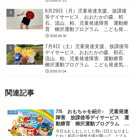
2026.07.13
症 ADHD アスペルガー症候
6月29日（月）児童発達支援、放課後
等デイサービス、おおたかの森、初
石、流山、柏、児童発達障害 運動療
育 柳沢運動プログラム こども発達
気になる 発達障害 放デイ 自閉
2026.06.30
症 ADHD アスペルガー症候
7月4日（土）児童発達支援、放課後等
デイサービス、おおたかの森、初石、
流山、柏、児童発達障害 運動療育
柳沢運動プログラム こども発達気に
なる 発達障害 放デイ 自閉症
2026.07.04
ADHD アスペルガー症候
関連記事
7/5 おもちゃを紹介♪ 児童発達
未分類
障害 放課後等デイサービス 運
動療育 柳沢運動プログラム こ
どもプラス（児童発達支援 放課
今日もむしむしとした熱い1日となりまし
後等デイサービス 発達気にな
たね！初石は突然大雨が降って、とても