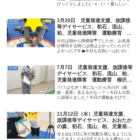
びっくりしました(・o・)！！夏らしいお
る 発達障害 放デイ 自閉症
天気ですね♪今日はみんな大好きな、トミ
学習障害 LD ADHD アスペルガ
カやプラレールで遊んでみました☆皆様
ー症候群）発達障害 流山市 柏
も、ぜひ遊びに来てくださいね(^o^)♡
3月20日 児童発達支援、放課後
未分類
市
等デイサービス、初石、流山、
柏、児童発達障害 運動療育 柳
沢運動プログラム こどもプラス
今日は朝から雨模様☂でしたが、お友達
（発達気になる 発達障害 放デ
が帰宅する時には雨は上がっていたので
よかったです☁今日も元気いっぱいのお
イ 自閉症 学習障害 LD
友達がたくさん通所してくれました
ADHD アスペルガー症候群)
(*^^)≪ 午前・児発 ≫≪ 午後・児発 ≫≪
放デイ ≫今日もたくさん運動しました☆
7月7日 児童発達支援、放課後等
未分類
お疲れ様でし...
デイサービス、初石、流山、柏、
児童発達障害 運動療育 柳沢運
動プログラム こども発達気にな
７/７は七夕！夜になったら天の川（織
る 発達障害 放デ
姫・彦星）見えるかな～？！今日も元気
に頑張りました！今日の運動あそびで
す。ＡＭ：児発《サーキット内容》１：
ウシガエル → 跳び箱（開脚跳び）→ マ
ネッコ歩き２：カンガルー → マット
11月12日（水）児童発達支援、
未分類
（やきいも）→ 平均...
放課後等デイサービス、おおたか
の森、初石、流山、柏、児童発達
障害 運動療育 柳沢運動プログ
冷え込む1日に冬の気配を感じるようにな
ラム こども発達気になる 発達
ってきましたね🤧子どもたちも暖かい上