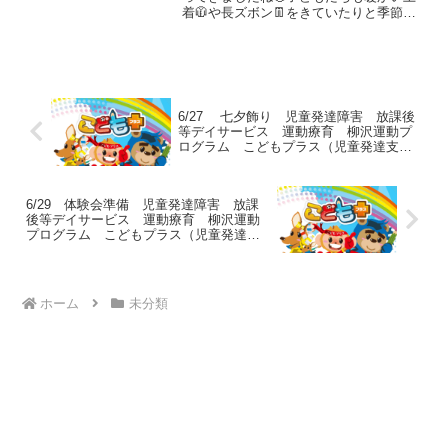
着🧥や長ズボン👖をきていたりと季節の
障害 放デイ 自閉症 ADHD
変化に合わせた装いに変身しています！
アスペルガー症候
教室では、寒さを吹き飛ばす元気で活動
を頑張りました🔥《AM児発》◎サルのぶ
ら下がり鉄棒にぶら下...
6/27 七夕飾り 児童発達障害 放課後
等デイサービス 運動療育 柳沢運動プ
ログラム こどもプラス（児童発達支
援 放課後等デイサービス 発達気にな
る 発達障害 放デイ 自閉症 学習障
害 LD ADHD アスペルガー症候群）発達
6/29 体験会準備 児童発達障害 放課
障害 流山市 柏市
後等デイサービス 運動療育 柳沢運動
プログラム こどもプラス（児童発達支
援 放課後等デイサービス 発達気にな
る 発達障害 放デイ 自閉症 学習障
害 LD ADHD アスペルガー症候群）発達
障害 流山市 柏市
ホーム
未分類