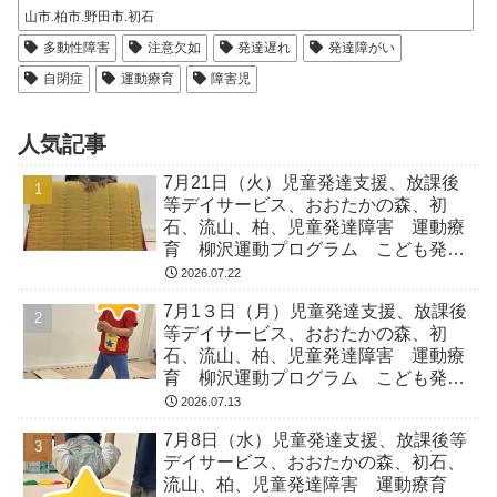
山市.柏市.野田市.初石
多動性障害
注意欠如
発達遅れ
発達障がい
自閉症
運動療育
障害児
人気記事
7月21日（火）児童発達支援、放課後
等デイサービス、おおたかの森、初
石、流山、柏、児童発達障害 運動療
育 柳沢運動プログラム こども発達
気になる 発達障害 放デイ 自閉
2026.07.22
症 ADHD アスペルガー症候
7月1３日（月）児童発達支援、放課後
等デイサービス、おおたかの森、初
石、流山、柏、児童発達障害 運動療
育 柳沢運動プログラム こども発達
気になる 発達障害 放デイ 自閉
2026.07.13
症 ADHD アスペルガー症候
7月8日（水）児童発達支援、放課後等
デイサービス、おおたかの森、初石、
流山、柏、児童発達障害 運動療育