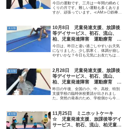
沢運動プログラム こども発達気
今日の運動です。三月は一年間の締めく
になる 発達障害 放デ
くりの月です。難しい運動も多くありま
すが、頑張っています。≪AM≫◎鉄棒
すずめ前回り 跳び乗る力、逆さ感覚、腕
の力を養います。◎ジグザグカンガルー
ゴムに引っかからないように気をつける
10月8日 児童発達支援、放課後
未分類
空間認知力、両脚を揃...
等デイサービス、初石、流山、
柏、児童発達障害 運動療育 柳
沢運動プログラム こども発達気
今日は、昨日と違い過ごしやすいお天気
になる 発達障害 放デイ 自閉
になりました。少し肌寒く、体調が崩し
やすいかな？今日も元気にお友だちは通
症 学習障害 LD ADHD アスペ
所してきてくれました ♬AM◎カエル →
ルガー症候群
跳び箱 → 平均台 など…
PM◎くま → 鉄棒 → カンガルージャン
2月28日 児童発達支援、放課後
未分類
プ ...
等デイサービス、初石、流山、
柏、児童発達障害 運動療育 柳
沢運動プログラム こども発達気
昨日の午後、全国の小、中、高校、特別
になる 発達障害 放デ
支援学校の臨時休校要請が出されまし
た。突然の発表のため、学校側から今後
の予定がまだ通達されていないところも
あるようです。前代未聞のウィルス感染
症の問題にとまどうばかりですが、この
11月25日 ミニホットケーキ
未分類
ような時こそ冷静な判断が大...
☆ 児童発達支援、放課後等デイ
サービス、初石、流山、柏児童発