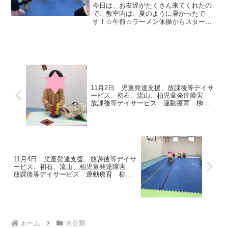
達障害 放課後等デイサービス
今日は、お友達がたくさん来てくれたの
運動療育 柳沢運動プログラム
で、教室内は、夏のように暑かったで
す！☆午前☆ラーメン体操からスタート
こどもプラス（児童発達支援 放
～くまさん、カンガルー、小学生は横向
課後等デイサービス 発達気に
きカンガルー、ジグザグカンガルー、 一
なる 発達障害 放デイ 自閉
本橋、一本橋くま、じゃがいも などなど
症 学習障害 LD ADHD アスペ
☆午後☆たけのこ...
ルガー症候群）発達障害
11月2日 児童発達支援、放課後等デイサ
ービス、初石、流山、柏児童発達障害
放課後等デイサービス 運動療育 柳沢
運動プログラム こどもプラス（児童発
達支援 放課後等デイサービス 発達気
になる 発達障害 放デイ 自閉症 学
習障害 LD ADHD アスペルガー症候群）
発達障害 流山市 柏市
11月4日 児童発達支援、放課後等デイサ
ービス、初石、流山、柏児童発達障害
放課後等デイサービス 運動療育 柳沢
運動プログラム こどもプラス（児童発
達支援 放課後等デイサービス 発達気
になる 発達障害 放デイ 自閉症 学
習障害 LD ADHD アスペルガー症候群）
発達障害 流山市 柏市
ホーム
未分類