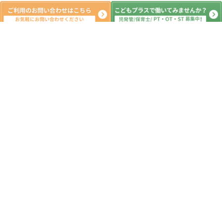
新着記事
7月21日（火）児童発達支援、放課後
等デイサービス、おおたかの森、初
石、流山、柏、児童発達障害 運動療
育 柳沢運動プログラム こども発達
気になる 発達障害 放デイ 自閉
2026.07.22