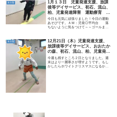
ゲーム・色鬼などなど、遊び方はさまざ
1月１３日 児童発達支援、放課
未分類
まです。集団あそびは、み...
後等デイサービス、初石、流山、
柏、児童発達障害 運動療育 柳
沢運動プログラム こども発達気
今日も元気に頑張りました！今日の運動
になる 発達障害 放デ
あそびです。ＡＭ：児発◎平均台 落
ちないように気をつけて～～ゴールまで
行けたら先生とジャンケン！！みんな勝
てたかな？！◎跳び箱カエルのポーズで
上手に着地！みんなしっかり止まれた
12月21日（木）児童発達支援、
未分類
ね！◎鉄棒コウモリさんのま...
放課後等デイサービス、おおたか
の森、初石、流山、柏、児童発達
障害 運動療育 柳沢運動プログ
今週も残すところ２日となりました。週
ラム こども発達気になる 発達
末はより一層寒さが増すようです。もし
かしたらホワイトクリスマスになるかも
障害 放デイ 自閉症 ADHD
しれませんね🎅❄今日のこどもたちの様
アスペルガー症候
子と運動です🏃‍♂️⭐《AM児発》◎グーパー
ジャンプ⇒前転⇒積み木拾い フープの中
にある積み木と...