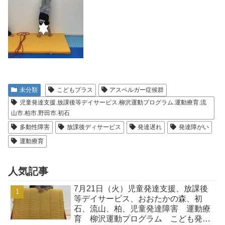
未分類
こどもプラス
アスペルガー症候群
児童発達支援.放課後等デイサービス.柳沢運動プログラム.運動療育.流
山市.柏市.野田市.初石
多動性障害
放課後ディサービス
発達遅れ
発達障がい
運動療育
人気記事
7月21日（火）児童発達支援、放課後
等デイサービス、おおたかの森、初
石、流山、柏、児童発達障害 運動療
育 柳沢運動プログラム こども発達