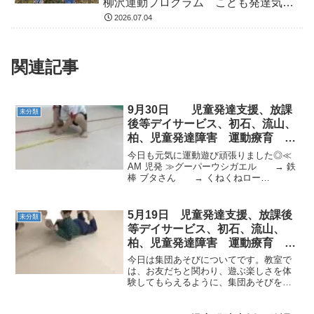
柳沢運動プログラム こども発達気に
なる 発達障害 放デイ 自閉症
2026.07.04
ADHD アスペルガー症候
関連記事
9月30日 児童発達支援、放課
未分類
後等デイサービス、初石、流山、
柏、児童発達障害 運動療育 柳
沢運動プログラム こども発達気
今日も元気に運動遊び頑張りました◎≪
になる 発達障害 放デイ 自閉
AM 児発 ≫グーパーウシガエル → 鉄
棒 ブタさん → くねくねロー
症 ADHD アスペルガー症候群
ド ジャンプしたり、机の下を通
ったり...頑張りました平均台横イヌ歩
き → またぐ・くぐる → ペンギ
5月19日 児童発達支援、放課後
未分類
ン → マジッ...
等デイサービス、初石、流山、
柏、児童発達障害 運動療育 柳
沢運動プログラム こども発達気
今日は集団あそびについてです。教室で
になる 発達障害 放デ
は、お友だちと関わり、遊ぶ楽しさを体
験してもらえるように、集団あそびをし
ています。・しっぽとりゲーム・氷鬼・
一本橋でドーンジャンケン・ボール運び