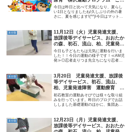
もプラス（児童発達支援 放課後
今日は昨日と比べて天気になり、夏らし
等デイサービス 発達気にな
い1日となりましたね!久しぶりの外の暑
さに、夏を感じます!(^^)!今日はマットを
る 発達障害 放デイ 自閉症
出して遊びました。ごろごろと転がった
学習障害 LD ADHD アスペルガ
りと、楽しかったです♪ジャンプのコース
ー症候群）発達障害 流山市 柏
も難しかったですが、上手にできました♪
11月12日（火）児童発達支援、
未分類
市
明日も運動...
放課後等デイサービス、おおたか
の森、初石、流山、柏、児童発達
ラム こども障害 運動療育 柳
今日も子どもたちは元気に運動を行いま
沢運動プログ発達気になる 発達
した！！今日の運動の様子です！≪AM児
発≫◎忍者走りつま先立ちになり忍者の
障害 放デイ 自閉症 ADHD
ように静かに走っていきます！今日は3色
アスペルガー症候
のフープがあり、色の指定も「右側にあ
る色」「青の隣の色」など様々な指示で
3月20日 児童発達支援、放課後
未分類
指定された色に向かっ...
等デイサービス、初石、流山、
柏、児童発達障害 運動療育 柳
沢運動プログラム こども発達気
初石教室の運動あそびでは様々な取り組
になる 発達障害 放デ
みを行っています。昨日のブログでお話
ししました基礎運動のほかに、集団あそ
びや短期集中記憶を組み込んだ運動あそ
び、指先を使った細かい作業などの活動
を行います。人数や、こどもたちの個性
12月23日（月）児童発達支援、
未分類
に応じた内容で行うため、...
放課後等デイサービス、おおたか
の森、初石、流山、柏、児童発達