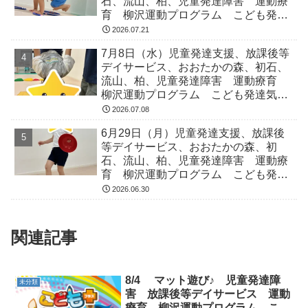
石、流山、柏、児童発達障害 運動療
育 柳沢運動プログラム こども発達
気になる 発達障害 放デイ 自閉
2026.07.21
症 ADHD アスペルガー症候
7月8日（水）児童発達支援、放課後等
デイサービス、おおたかの森、初石、
流山、柏、児童発達障害 運動療育
柳沢運動プログラム こども発達気に
なる 発達障害 放デイ 自閉症
2026.07.08
ADHD アスペルガー症候
6月29日（月）児童発達支援、放課後
等デイサービス、おおたかの森、初
石、流山、柏、児童発達障害 運動療
育 柳沢運動プログラム こども発達
気になる 発達障害 放デイ 自閉
2026.06.30
症 ADHD アスペルガー症候
関連記事
8/4 マット遊び♪ 児童発達障
未分類
害 放課後等デイサービス 運動
療育 柳沢運動プログラム こど