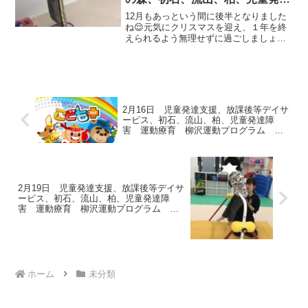
ラム こども障害 運動療育 柳
12月もあっという間に後半となりました
沢運動プログ発達気になる 発達
ね😌元気にクリスマスを迎え、１年を終
えられるよう無理せずに過ごしましょう
障害 放デイ 自閉症 ADHD
🏠《AM児発》◎スタートストップ鉄棒を
アスペルガー症候
行う際に形を記憶して取り組んでいま
す！覚えた形が置いてあるゴールを目指
してよーい...ドン！...
2月16日 児童発達支援、放課後等デイサ
ービス、初石、流山、柏、児童発達障
害 運動療育 柳沢運動プログラム こ
ども発達気になる 発達障害 放デ
2月19日 児童発達支援、放課後等デイサ
ービス、初石、流山、柏、児童発達障
害 運動療育 柳沢運動プログラム こ
ども発達気になる 発達障害 放デ
ホーム
未分類