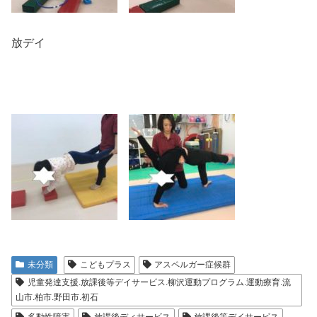
放デイ
未分類
こどもプラス
アスペルガー症候群
児童発達支援.放課後等デイサービス.柳沢運動プログラム.運動療育.流
山市.柏市.野田市.初石
多動性障害
放課後ディサービス
放課後等デイサービス