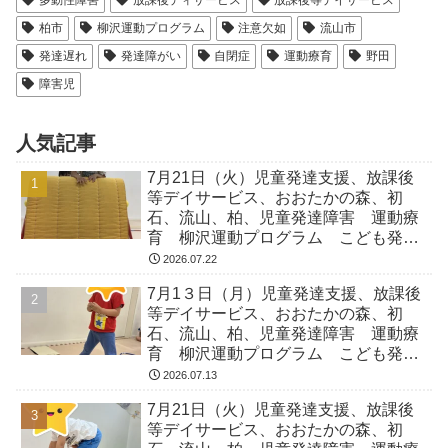
柏市
柳沢運動プログラム
注意欠如
流山市
発達遅れ
発達障がい
自閉症
運動療育
野田
障害児
人気記事
7月21日（火）児童発達支援、放課後
等デイサービス、おおたかの森、初
石、流山、柏、児童発達障害 運動療
育 柳沢運動プログラム こども発達
気になる 発達障害 放デイ 自閉
2026.07.22
症 ADHD アスペルガー症候
7月1３日（月）児童発達支援、放課後
等デイサービス、おおたかの森、初
石、流山、柏、児童発達障害 運動療
育 柳沢運動プログラム こども発達
気になる 発達障害 放デイ 自閉
2026.07.13
症 ADHD アスペルガー症候
7月21日（火）児童発達支援、放課後
等デイサービス、おおたかの森、初