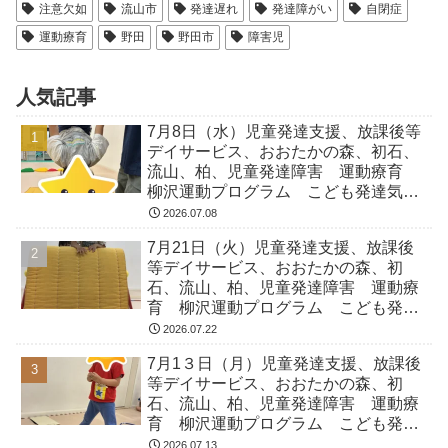
注意欠如
流山市
発達遅れ
発達障がい
自閉症
運動療育
野田
野田市
障害児
人気記事
7月8日（水）児童発達支援、放課後等
デイサービス、おおたかの森、初石、
流山、柏、児童発達障害 運動療育
柳沢運動プログラム こども発達気に
なる 発達障害 放デイ 自閉症
2026.07.08
ADHD アスペルガー症候
7月21日（火）児童発達支援、放課後
等デイサービス、おおたかの森、初
石、流山、柏、児童発達障害 運動療
育 柳沢運動プログラム こども発達
気になる 発達障害 放デイ 自閉
2026.07.22
症 ADHD アスペルガー症候
7月1３日（月）児童発達支援、放課後
等デイサービス、おおたかの森、初
石、流山、柏、児童発達障害 運動療
育 柳沢運動プログラム こども発達
気になる 発達障害 放デイ 自閉
2026.07.13