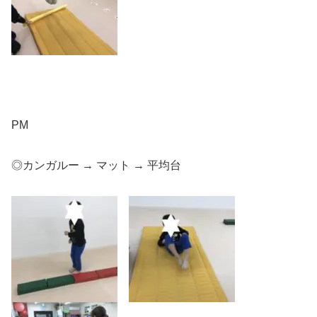
PM
◎カンガルー → マット → 平均台