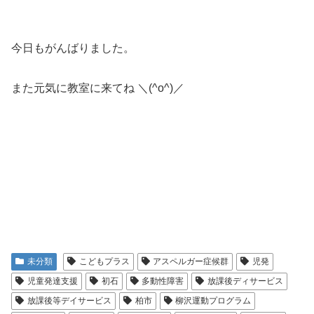
今日もがんばりました。
また元気に教室に来てね ＼(^o^)／
未分類
こどもプラス
アスペルガー症候群
児発
児童発達支援
初石
多動性障害
放課後ディサービス
放課後等デイサービス
柏市
柳沢運動プログラム