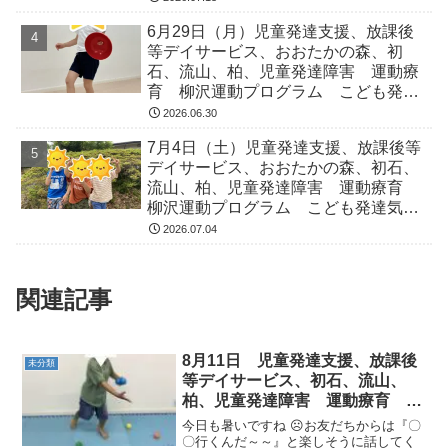
症 ADHD アスペルガー症候
6月29日（月）児童発達支援、放課後
等デイサービス、おおたかの森、初
石、流山、柏、児童発達障害 運動療
育 柳沢運動プログラム こども発達
気になる 発達障害 放デイ 自閉
2026.06.30
症 ADHD アスペルガー症候
7月4日（土）児童発達支援、放課後等
デイサービス、おおたかの森、初石、
流山、柏、児童発達障害 運動療育
柳沢運動プログラム こども発達気に
なる 発達障害 放デイ 自閉症
2026.07.04
ADHD アスペルガー症候
関連記事
8月11日 児童発達支援、放課後
未分類
等デイサービス、初石、流山、
柏、児童発達障害 運動療育 柳
沢運動プログラム こどもプ発達
今日も暑いですね ☹お友だちからは『〇
気になる 発達障害 放デイ 自
〇行くんだ～～』と楽しそうに話してく