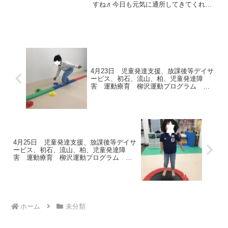
すね♬今日も元気に通所してきてくれま
学習障害 LD ADHD アスペルガ
した ヽ(^o^)丿AM◎ディズニー体操◎島
ー症候群
渡り → ワープごっこ◎くま → 鉄
棒 な
ど…鉄棒も「で...
4月23日 児童発達支援、放課後等デイサ
ービス、初石、流山、柏、児童発達障
害 運動療育 柳沢運動プログラム こ
ども発達気になる 発達障害 放デ
4月25日 児童発達支援、放課後等デイサ
ービス、初石、流山、柏、児童発達障
害 運動療育 柳沢運動プログラム こ
ども発達気になる 発達障害 放デ
ホーム
未分類