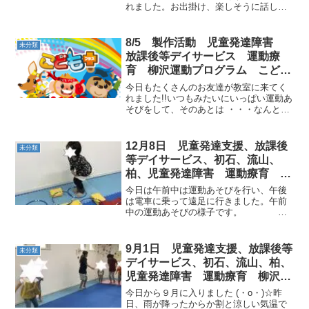
れました。お出掛け、楽しそうに話して
閉症 学習障害 LD ADHD アス
くれるので私もわくわくしてしまいま
ペルガー症候群
す。笑AM◎ボール集め ◎平均台 →
前転◎つま先歩き → カ
8/5 製作活動 児童発達障害
未分類
メ 午...
放課後等デイサービス 運動療
育 柳沢運動プログラム こども
プラス（児童発達支援 放課後等
今日もたくさんのお友達が教室に来てく
デイサービス 発達気になる
れました!!いつもみたいにいっぱい運動あ
そびをして、そのあとは ・・・なんとな
発達障害 放デイ 自閉症 学習
んと、製作活動で『手作りのステンドグ
障害 LD ADHD アスペルガー症
ラス』を作りました(*^_^*)みんなとって
候群）発達障害 流山市 柏市
も上手にできて、お教室の窓に飾ってあ
12月8日 児童発達支援、放課後
未分類
りあります...
等デイサービス、初石、流山、
柏、児童発達障害 運動療育 柳
沢運動プログラム こども発達気
今日は午前中は運動あそびを行い、午後
になる 発達障害 放デイ 自閉
は電車に乗って遠足に行きました。午前
中の運動あそびの様子です。 午
症 学習障害 LD ADHD アスペ
後 遠足（防災フェア）
ルガー症候群
9月1日 児童発達支援、放課後等
未分類
デイサービス、初石、流山、柏、
児童発達障害 運動療育 柳沢運
動プログラム こども発達気にな
今日から９月に入りました (・o・)☆昨
る 発達障害 放デイ 自閉症
日、雨が降ったからか割と涼しい気温で