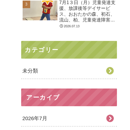
7月1３日（月）児童発達支
る 発達障害 放デイ 自
援、放課後等デイサービ
閉症 ADHD アスペルガ
ス、おおたかの森、初石、
ー症候
流山、柏、児童発達障害
運動療育 柳沢運動プログ
2026.07.13
ラム こども発達気にな
る 発達障害 放デイ 自
閉症 ADHD アスペルガ
カテゴリー
ー症候
未分類
アーカイブ
2026年7月