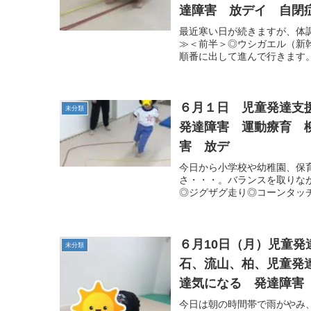
達障害 放デイ 自閉症
最近寒い日が続きますが、体
≫＜前半＞◎ウシガエル（新
順番に出して進んで行きます。
６月１日 児童発達支
未分類
発達障害 運動療育 
害 放デ
今日から小学校や幼稚園、保
さ・・・。バランスを取りな
◎ジグザグ走り◎コーンタッチ
６月10日（月）児童
未分類
石、流山、柏、児童発
達気になる 発達障害 
今日は朝の時間帯で雨がやみ