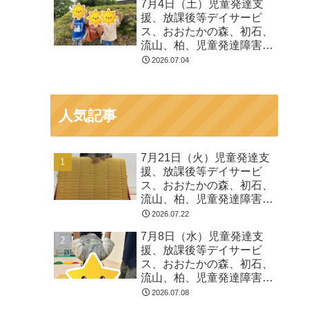
7月4日（土）児童発達支
る 発達障害 放デイ 自
援、放課後等デイサービ
閉症 ADHD アスペルガ
ス、おおたかの森、初石、
ー症候
流山、柏、児童発達障害
運動療育 柳沢運動プログ
2026.07.04
ラム こども発達気にな
る 発達障害 放デイ 自
閉症 ADHD アスペルガ
人気記事
ー症候
7月21日（火）児童発達支
援、放課後等デイサービ
ス、おおたかの森、初石、
流山、柏、児童発達障害
運動療育 柳沢運動プログ
2026.07.22
ラム こども発達気にな
7月8日（水）児童発達支
る 発達障害 放デイ 自
援、放課後等デイサービ
閉症 ADHD アスペルガ
ス、おおたかの森、初石、
ー症候
流山、柏、児童発達障害
運動療育 柳沢運動プログ
2026.07.08
ラム こども発達気にな