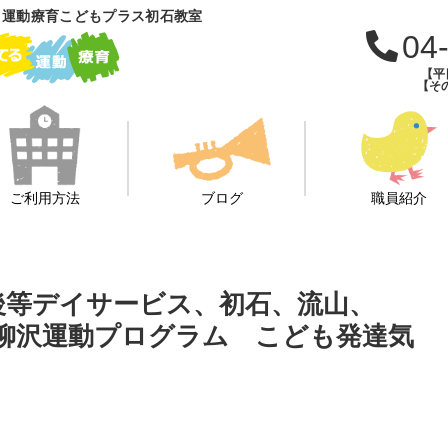
 運動療育こどもプラス初石教室
04
【平日
【その
ご利用方法
ブログ
職員紹介
課後等デイサービス、初石、流山、
柳沢運動プログラム こども発達気