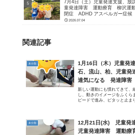
7月4日（土）児童発達支援、放
童発達障害 運動療育 柳沢運
閉症 ADHD アスペルガー症候
2026.07.04
関連記事
1月16日（木）児童
未分類
石、流山、柏、児童発
達気になる 発達障害 
新しい運動にも慣れてきて、
し、動きのイメージをふくらま
ピードで進み、ピタッと止まり
12月21日(水) 児
未分類
児童発達障害 運動療