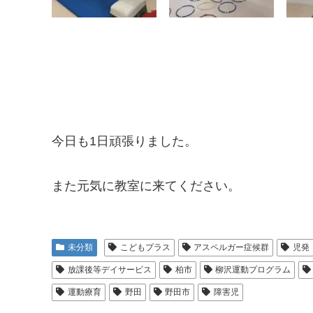
今日も1日頑張りました。
また元気に教室に来てください。
未分類
こどもプラス
アスペルガー症候群
児発
放課後等デイサービス
柏市
柳沢運動プログラム
運動療育
野田
野田市
障害児