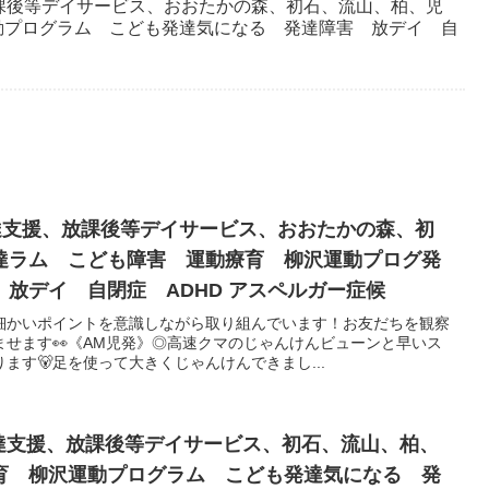
課後等デイサービス、おおたかの森、初石、流山、柏、児
動プログラム こども発達気になる 発達障害 放デイ 自
発達支援、放課後等デイサービス、おおたかの森、初
達ラム こども障害 運動療育 柳沢運動プログ発
放デイ 自閉症 ADHD アスペルガー症候
細かいポイントを意識しながら取り組んでいます！お友だちを観察
せます👀《AM児発》◎高速クマのじゃんけんビューンと早いス
ます🐻足を使って大きくじゃんけんできまし...
童発達支援、放課後等デイサービス、初石、流山、柏、
育 柳沢運動プログラム こども発達気になる 発