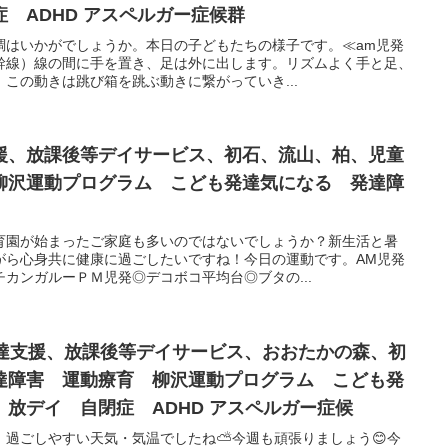
 ADHD アスペルガー症候群
調はいかがでしょうか。本日の子どもたちの様子です。≪am児発
幹線）線の間に手を置き、足は外に出します。リズムよく手と足、
この動きは跳び箱を跳ぶ動きに繋がっていき...
援、放課後等デイサービス、初石、流山、柏、児童
柳沢運動プログラム こども発達気になる 発達障
育園が始まったご家庭も多いのではないでしょうか？新生活と暑
がら心身共に健康に過ごしたいですね！今日の運動です。AM児発
カンガルーＰＭ児発◎デコボコ平均台◎ブタの...
発達支援、放課後等デイサービス、おおたかの森、初
達障害 運動療育 柳沢運動プログラム こども発
放デイ 自閉症 ADHD アスペルガー症候
、過ごしやすい天気・気温でしたね⛅今週も頑張りましょう😊今