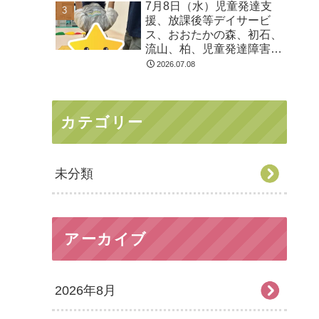
7月8日（水）児童発達支
る 発達障害 放デイ 自
援、放課後等デイサービ
閉症 ADHD アスペルガ
ス、おおたかの森、初石、
ー症候
流山、柏、児童発達障害
運動療育 柳沢運動プログ
2026.07.08
ラム こども発達気にな
る 発達障害 放デイ 自
閉症 ADHD アスペルガ
カテゴリー
ー症候
未分類
アーカイブ
2026年8月