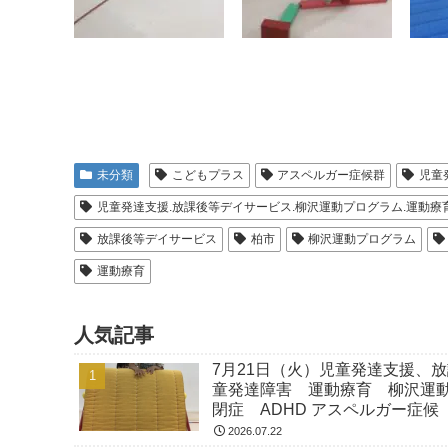
未分類
こどもプラス
アスペルガー症候群
児童
児童発達支援.放課後等デイサービス.柳沢運動プログラム.運動療育.
放課後等デイサービス
柏市
柳沢運動プログラム
運動療育
人気記事
7月21日（火）児童発達支援、
童発達障害 運動療育 柳沢運
閉症 ADHD アスペルガー症候
2026.07.22