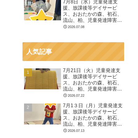
7月8日（水）児童発達支
る 発達障害 放デイ 自
援、放課後等デイサービ
閉症 ADHD アスペルガ
ス、おおたかの森、初石、
ー症候
流山、柏、児童発達障害
運動療育 柳沢運動プログ
2026.07.08
ラム こども発達気にな
る 発達障害 放デイ 自
閉症 ADHD アスペルガ
人気記事
ー症候
7月21日（火）児童発達支
援、放課後等デイサービ
ス、おおたかの森、初石、
流山、柏、児童発達障害
運動療育 柳沢運動プログ
2026.07.22
ラム こども発達気にな
7月1３日（月）児童発達支
る 発達障害 放デイ 自
援、放課後等デイサービ
閉症 ADHD アスペルガ
ス、おおたかの森、初石、
ー症候
流山、柏、児童発達障害
運動療育 柳沢運動プログ
2026.07.13
ラム こども発達気にな