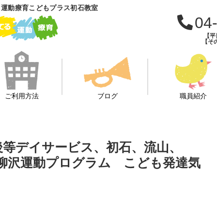
 運動療育こどもプラス初石教室
04
【平日
【その
ご利用方法
ブログ
職員紹介
課後等デイサービス、初石、流山、
柳沢運動プログラム こども発達気