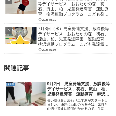
等デイサービス、おおたかの森、初
石、流山、柏、児童発達障害 運動療
育 柳沢運動プログラム こども発達
気になる 発達障害 放デイ 自閉
2026.06.30
症 ADHD アスペルガー症候
7月8日（水）児童発達支援、放課後等
デイサービス、おおたかの森、初石、
流山、柏、児童発達障害 運動療育
柳沢運動プログラム こども発達気に
なる 発達障害 放デイ 自閉症
2026.07.08
ADHD アスペルガー症候
関連記事
9月2日 児童発達支援、放課後等
未分類
デイサービス、初石、流山、柏、
児童発達障害 運動療育 柳沢運
動プログラム こども発達気にな
長い夏休みが終わり二学期がスタートし
る 発達障害 放
ました。発達に凸凹のある子は、気持ち
の切り替えに時間がかかるので、生活リ
ズムが整うまでにイライラしたり、怒っ