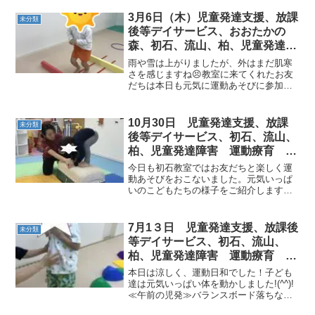
たり、泣いたりと不安定になることもあ
ります。あまり心配しすぎず、様子をみ
3月6日（木）児童発達支援、放課
未分類
ましょう。運動会などのイ...
後等デイサービス、おおたかの
森、初石、流山、柏、児童発達ラ
ム こども障害 運動療育 柳沢
雨や雪は上がりましたが、外はまだ肌寒
運動プログ発達気になる 発達障
さを感じますね😣教室に来てくれたお友
だちは本日も元気に運動あそびに参加し
害 放デイ 自閉症 ADHD ア
てくれています！内容をご紹介いたしま
スペルガー症候
す♬PM児発◎つま先カンガルー優しくジ
ャンプしようと頑張っています🌟障害物
10月30日 児童発達支援、放課
未分類
も軽々と超えることがで...
後等デイサービス、初石、流山、
柏、児童発達障害 運動療育 柳
沢運動プログラム こども発達気
今日も初石教室ではお友だちと楽しく運
になる 発達障害 放デイ 自閉
動あそびをおこないました。元気いっぱ
いのこどもたちの様子をご紹介します。
症 学習障害 LD ADHD アスペ
AM児発 PM児発 放デイ
ルガー症候群
7月1３日 児童発達支援、放課後
未分類
等デイサービス、初石、流山、
柏、児童発達障害 運動療育 柳
沢運動プログラム こども発達気
本日は涼しく、運動日和でした！子ども
になる 発達障害 放デ
達は元気いっぱい体を動かしました!(^^)!
≪午前の児発≫バランスボード落ちない
ように指先に力を入れて頑張りました