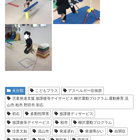
未分類
こどもプラス
アスペルガー症候群
児童発達支援.放課後等デイサービス.柳沢運動プログラム.運動療育.流
山市.柏市.野田市.初石
初石
多動性障害
放課後ディサービス
放課後等デイサービス
柏市
柳沢運動プログラム
注意欠如
流山市
発達遅れ
発達障がい
自閉症