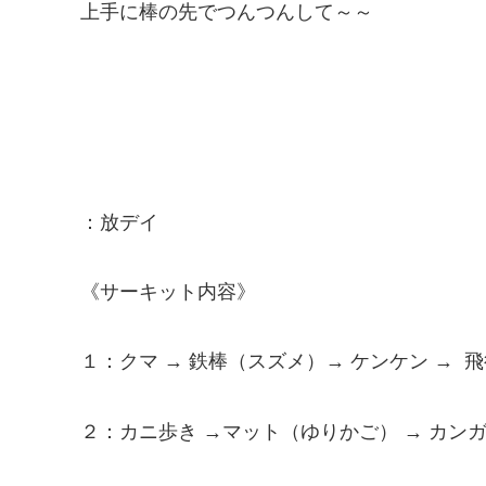
上手に棒の先でつんつんして～～
：放デイ
《サーキット内容》
１：クマ → 鉄棒（スズメ）→ ケンケン → 
２：カニ歩き →マット（ゆりかご） → カン