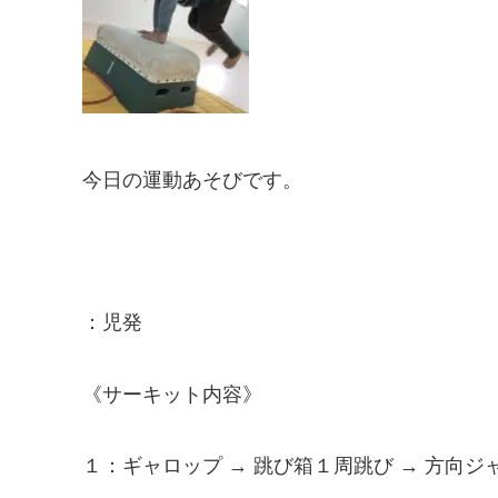
今日の運動あそびです。
：児発
《サーキット内容》
１：ギャロップ → 跳び箱１周跳び → 方向ジ