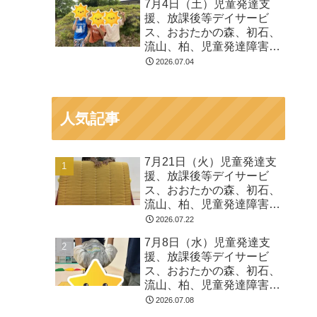
7月4日（土）児童発達支
る 発達障害 放デイ 自
援、放課後等デイサービ
閉症 ADHD アスペルガ
ス、おおたかの森、初石、
ー症候
流山、柏、児童発達障害
運動療育 柳沢運動プログ
2026.07.04
ラム こども発達気にな
る 発達障害 放デイ 自
閉症 ADHD アスペルガ
人気記事
ー症候
7月21日（火）児童発達支
援、放課後等デイサービ
ス、おおたかの森、初石、
流山、柏、児童発達障害
運動療育 柳沢運動プログ
2026.07.22
ラム こども発達気にな
7月8日（水）児童発達支
る 発達障害 放デイ 自
援、放課後等デイサービ
閉症 ADHD アスペルガ
ス、おおたかの森、初石、
ー症候
流山、柏、児童発達障害
運動療育 柳沢運動プログ
2026.07.08
ラム こども発達気にな