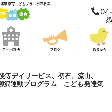
 運動療育こどもプラス初石教室
04
【平日
【その
ご利用方法
ブログ
職員紹介
課後等デイサービス、初石、流山、
柳沢運動プログラム こども発達気