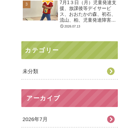
7月1３日（月）児童発達支
る 発達障害 放デイ 自
援、放課後等デイサービ
閉症 ADHD アスペルガ
ス、おおたかの森、初石、
ー症候
流山、柏、児童発達障害
運動療育 柳沢運動プログ
2026.07.13
ラム こども発達気にな
る 発達障害 放デイ 自
閉症 ADHD アスペルガ
カテゴリー
ー症候
未分類
アーカイブ
2026年7月