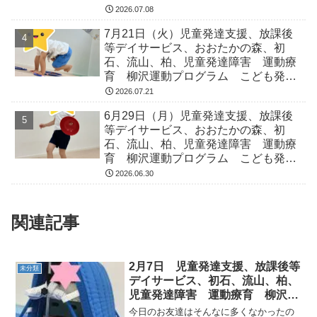
なる 発達障害 放デイ 自閉症
2026.07.08
ADHD アスペルガー症候
7月21日（火）児童発達支援、放課後
等デイサービス、おおたかの森、初
石、流山、柏、児童発達障害 運動療
育 柳沢運動プログラム こども発達
気になる 発達障害 放デイ 自閉
2026.07.21
症 ADHD アスペルガー症候
6月29日（月）児童発達支援、放課後
等デイサービス、おおたかの森、初
石、流山、柏、児童発達障害 運動療
育 柳沢運動プログラム こども発達
気になる 発達障害 放デイ 自閉
2026.06.30
症 ADHD アスペルガー症候
関連記事
2月7日 児童発達支援、放課後等
未分類
デイサービス、初石、流山、柏、
児童発達障害 運動療育 柳沢運
動プログラム こどもプラス（発
今日のお友達はそんなに多くなかったの