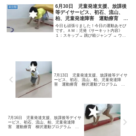
6月30日 児童発達支援、放課後
未分類
等デイサービス、初石、流山、
柏、児童発達障害 運動療育 柳
沢運動プログラム こども発達気
今日も頑張りました！今日の運動あそび
になる 発達障害 放デ
です。ＡＭ：児発《サーキット内容》
１：スキップ→ 跳び箱ジャンプ → ウシ
ガエル２：のれんクマ→ 綱渡り → カン
ガルー◎のれんクマ 重いマットでも強
いクマで進むぞ～！！かっこよくゴール
まで！！◎綱渡り ...
7月13日 児童発達支援、放課後等デイサ
ービス、初石、流山、柏、児童発達障
害 運動療育 柳沢運動プログラム こ
ども発達気になる 発達障害 放デイ
自閉症 ADHD アスペルガー症候群
7月16日 児童発達支援、放課後等デイサ
ービス、初石、流山、柏、児童発達障
害 運動療育 柳沢運動プログラム こ
ども発達気になる 発達障害 放デイ
自閉症 ADHD アスペルガー症候群