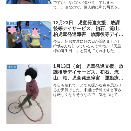
達気になる 発達障害 放デイ
ですが、なにかバタバタしてしまっ
て…。涙なので、個人的に和む写真を…
自閉症 学習障害 LD ADHD ア
♡午前中の児発から～～ 写真の下
スペルガー症候群)
には笑顔いっぱいのお友達の笑顔があり
ました＼(^o^)／運動遊び中や、自由遊び
12月23日 児童発達支援、放課
未分類
でたくさんのお友達の笑...
後等デイサービス、初石、流山、
柏児童発達障害 放課後等デイサ
ービス 運動療育 柳沢運動プロ
今日、朝お友達に何の日か聞きました!
グラム こどもプラス（児童発達
(^^)!みんな知っているんですね。『天皇
様の誕生日！』と答えてくれました。＊
支援 放課後等デイサービス
午前中◎定番のボール集め ◎定番のお
発達気になる 発達障害 放デ
おかみさん、今何時？◎かんがるージャ
イ 自閉症 学習障害 LD
ンプ ◎グーパー ◎ケンケン◎ブリッ
1月13日（金) 児童発達支援、放
未分類
ADHD アスペルガー症候群）発
ジ ◎トランポリン...
課後等デイサービス、初石、流
達障害
山、柏、児童発達障害 運動療
育 柳沢運動プログラム こども
今日も晴れて、とても暖かな春を思わせ
発達気になる 発達障害 放デ
るお天気でした。来週は予報ですと寒さ
は厳しくなりそうなので、気をつけて過
イ 自閉症 ADHD アスペルガ
ごして下さい。今日の子どもたちの活動
ー症候群
の様子です。≪AM児発≫◎１回めサーキ
ット⇒走り幅跳び⇒鉄棒→コウモリ→コ
ウモリでなぞなぞ⇒横向...