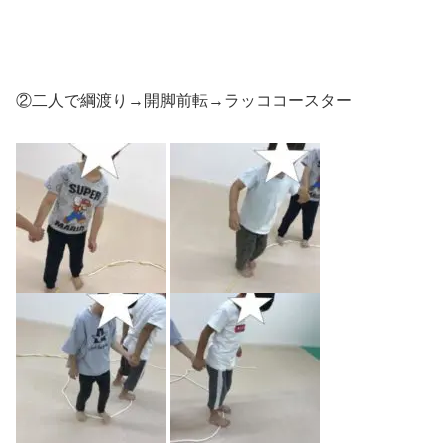
②二人で綱渡り→開脚前転→ラッココースター