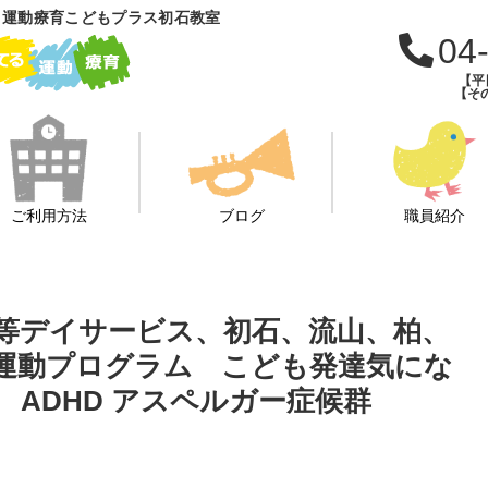
 運動療育こどもプラス初石教室
04
【平日
【その
ご利用方法
ブログ
職員紹介
後等デイサービス、初石、流山、柏、
運動プログラム こども発達気にな
ADHD アスペルガー症候群