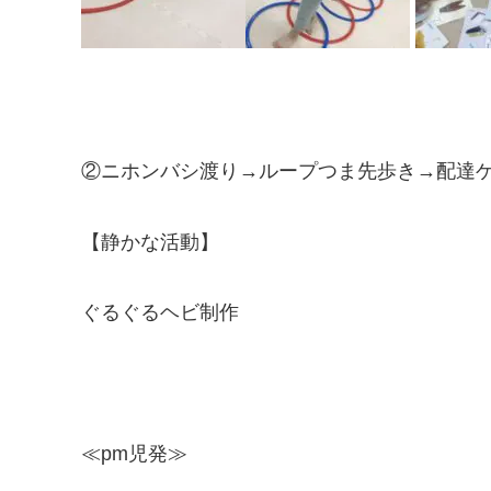
②ニホンバシ渡り→ループつま先歩き→配達
【静かな活動】
ぐるぐるヘビ制作
≪pm児発≫