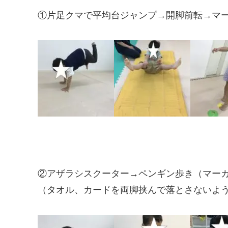
①片足クマで平均台ジャンプ→開脚前転→マ
②アザラシスクーター→ペンギン歩き（マー
（タオル、カードを両脚挟んで落とさないよ