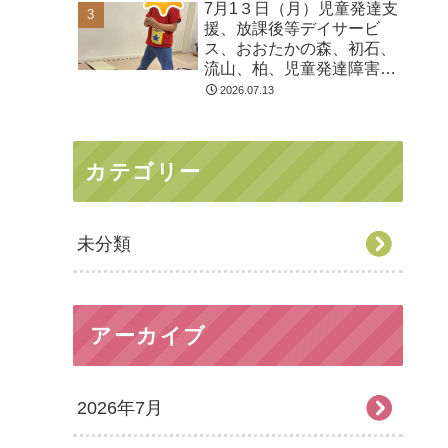
7月1３日（月）児童発達支
る 発達障害 放デイ 自
援、放課後等デイサービ
閉症 ADHD アスペルガ
ス、おおたかの森、初石、
ー症候
流山、柏、児童発達障害
運動療育 柳沢運動プログ
2026.07.13
ラム こども発達気にな
る 発達障害 放デイ 自
閉症 ADHD アスペルガ
カテゴリー
ー症候
未分類
アーカイブ
2026年7月