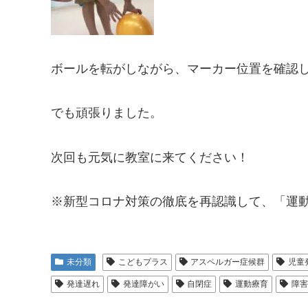
ボールを転がしながら、マーカー位置を確認
でも頑張りました。
次回も元気に教室に来てください！
※新型コロナ対策の徹底を再認識して、「運
未分類
こどもプラス
アスペルガー症候群
児童
発達遅れ
発達障がい
自閉症
運動療育
障害