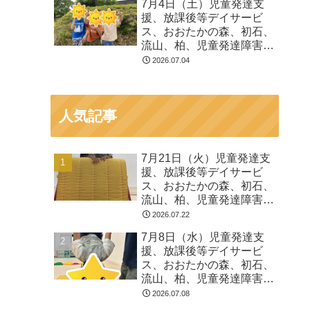
7月4日（土）児童発達支
る 発達障害 放デイ 自
援、放課後等デイサービ
閉症 ADHD アスペルガ
ス、おおたかの森、初石、
ー症候
流山、柏、児童発達障害
運動療育 柳沢運動プログ
2026.07.04
ラム こども発達気にな
る 発達障害 放デイ 自
閉症 ADHD アスペルガ
人気記事
ー症候
7月21日（火）児童発達支
援、放課後等デイサービ
ス、おおたかの森、初石、
流山、柏、児童発達障害
運動療育 柳沢運動プログ
2026.07.22
ラム こども発達気にな
7月8日（水）児童発達支
る 発達障害 放デイ 自
援、放課後等デイサービ
閉症 ADHD アスペルガ
ス、おおたかの森、初石、
ー症候
流山、柏、児童発達障害
運動療育 柳沢運動プログ
2026.07.08
ラム こども発達気にな