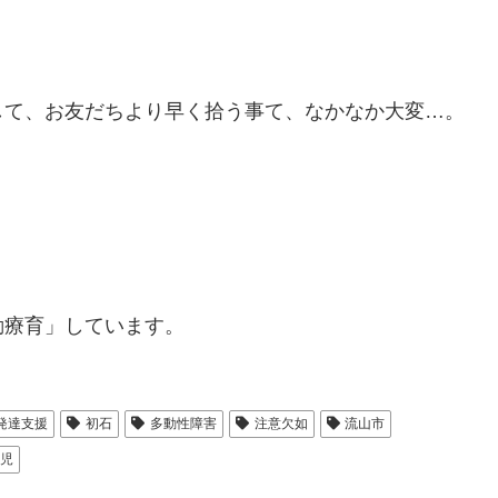
して、お友だちより早く拾う事て、なかなか大変…。
動療育」しています。
発達支援
初石
多動性障害
注意欠如
流山市
児