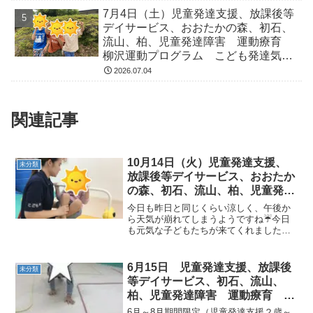
症 ADHD アスペルガー症候
7月4日（土）児童発達支援、放課後等
デイサービス、おおたかの森、初石、
流山、柏、児童発達障害 運動療育
柳沢運動プログラム こども発達気に
なる 発達障害 放デイ 自閉症
2026.07.04
ADHD アスペルガー症候
関連記事
10月14日（火）児童発達支援、
未分類
放課後等デイサービス、おおたか
の森、初石、流山、柏、児童発達
ラム こども障害 運動療育 柳
今日も昨日と同じくらい涼しく、午後か
沢運動プログ発達気になる 発達
ら天気が崩れてしまうようですね☔今日
も元気な子どもたちが来てくれました！
障害 放デイ 自閉症 ADHD
その様子をお届けいたします！≪AM児発
アスペルガー症候
≫◎スズメ前回りリンゴ ／ ～逆上がり
前半は前回りでリンゴキープが上手にで
6月15日 児童発達支援、放課後
未分類
きたね！後半からは...
等デイサービス、初石、流山、
柏、児童発達障害 運動療育 柳
沢運動プログラム こども発達気
6月～8月期間限定（児童発達支援２歳～