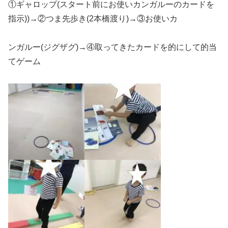
①ギャロップ
(
スタート前にお使いカンガルーのカードを
指示
))
→②つま先歩き
(2
本橋渡り
)
→③お使いカ
ンガルー
(
ジグザグ
)
→④取ってきたカードを的にして的当
てゲーム