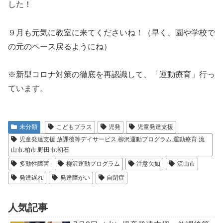
した！
９月も元気に教室に来てくださいね！（早く、園や学校で
の元のペース戻るようにね）
※新型コロナ対策の徹底を再認識して、「運動療育」行っ
ています。
未分類
こどもプラス
児発
児童発達支援
児童発達支援.放課後等デイサービス.柳沢運動プログラム.運動療育.流
山市.柏市.野田市.初石
多動性障害
柳沢運動プログラム
注意欠如
流山市
発達遅れ
発達障がい
自閉症
人気記事