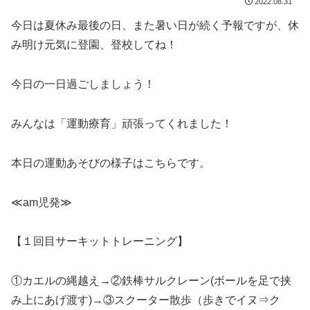
2022.08.31
今日は夏休み最後の日、また暑い日が続く予報ですが、休
み明け元気に登園、登校してね！
今日の一日過ごしましょう！
みんなは「運動療育」頑張ってくれました！
本日の運動あそびの様子はこちらです。
≪am
児発
≫
【１回目サーキットトレーニング】
①カエルの縄越え
→
②鉄棒サルクレーン
(
ボールを足で挟
み上にあげ渡す
)
→③スクーター散歩（歩きでイヌ⇒ク