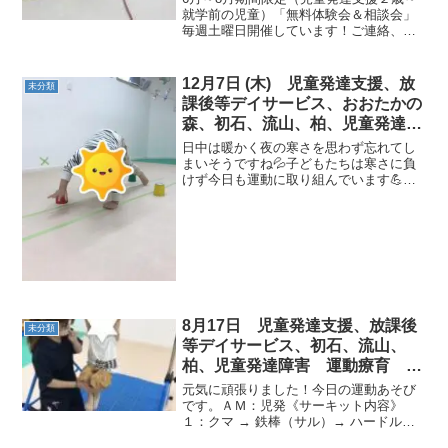
になる 発達障害 放デイ 自閉
就学前の児童）「無料体験会＆相談会」
毎週土曜日開催しています！ご連絡、お
症 ADHD アスペルガー症候
待ちしております。今日は、肌寒い一日
でしたね！今日の運動あそびです！≪am
児発≫くま→とびばこ→カンガルーカッ
12月7日 (木) 児童発達支援、放
未分類
プたっち ジグザグカ...
課後等デイサービス、おおたかの
森、初石、流山、柏、児童発達障
害 運動療育 柳沢運動プログラ
日中は暖かく夜の寒さを思わず忘れてし
ム こども発達気になる 発達障
まいそうですね💦子どもたちは寒さに負
けず今日も運動に取り組んでいます💪🔥
害 放デイ 自閉症 ADHD ア
《AM児発》◎くま🐻⇒リンゴ🍎⇒前後ジ
スペルガー症候群
ャンプ １つ目のくまでは移動しながら周
りのカップを返します。返す時に形が崩
れないように頑張って...
8月17日 児童発達支援、放課後
未分類
等デイサービス、初石、流山、
柏、児童発達障害 運動療育 柳
沢運動プログラム こども発達気
元気に頑張りました！今日の運動あそび
になる 発達障害 放デ
です。ＡＭ：児発《サーキット内容》
１：クマ → 鉄棒（サル）→ ハードル走
２：カンガルー → 跳び箱（開脚跳び）→