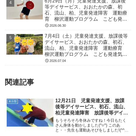
6月29日（月）児童発達支援、放課後
等デイサービス、おおたかの森、初
石、流山、柏、児童発達障害 運動療
育 柳沢運動プログラム こども発達
気になる 発達障害 放デイ 自閉
2026.06.30
症 ADHD アスペルガー症候
7月4日（土）児童発達支援、放課後等
デイサービス、おおたかの森、初石、
流山、柏、児童発達障害 運動療育
柳沢運動プログラム こども発達気に
なる 発達障害 放デイ 自閉症
2026.07.04
ADHD アスペルガー症候
関連記事
12月21日 児童発達支援、放課
未分類
後等デイサービス、初石、流山、
柏児童発達障害 放課後等デイサ
ービス 運動療育 柳沢運動プロ
もうそろそろ冬休みですね！今日もたく
グラム こどもプラス（児童発達
さん身体を動かしました(^○^) このあ
と・・先生も運動あそびをしました!(^^)!
支援 放課後等デイサービス
しっかり40分！ また、明日もたくさん運