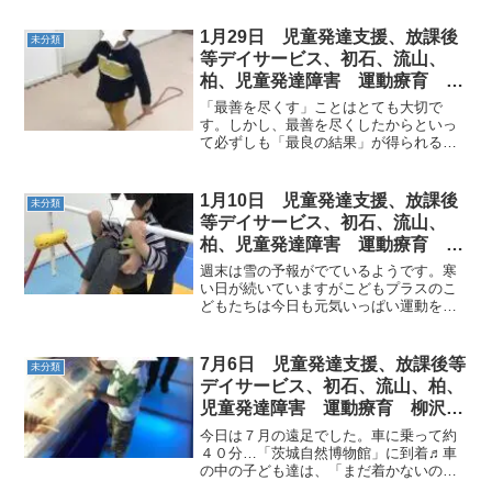
発達気になる 発達障害 放デ
動しようね！みんな、待ってま～す(^○^)
イ 自閉症 学習障害 LD
1月29日 児童発達支援、放課後
未分類
ADHD アスペルガー症候群）発
等デイサービス、初石、流山、
達障害
柏、児童発達障害 運動療育 柳
沢運動プログラム こども発達気
「最善を尽くす」ことはとても大切で
になる 発達障害 放デ
す。しかし、最善を尽くしたからといっ
て必ずしも「最良の結果」が得られる訳
ではありません。子育て中のあらゆる場
面でこの「最良の結果」にとらわれてし
まい迷走してしまうということがありま
1月10日 児童発達支援、放課後
未分類
す。子育て中には、親が「選...
等デイサービス、初石、流山、
柏、児童発達障害 運動療育 柳
沢運動プログラム こども発達気
週末は雪の予報がでているようです。寒
になる 発達障害 放デイ 自閉
い日が続いていますがこどもプラスのこ
どもたちは今日も元気いっぱい運動をお
症 学習障害 LD ADHD アスペ
こないました。AM児発 PM児発
ルガー症候群
放デイ
7月6日 児童発達支援、放課後等
未分類
デイサービス、初石、流山、柏、
児童発達障害 運動療育 柳沢運
動プログラム こども発達気にな
今日は７月の遠足でした。車に乗って約
る 発達障害 放デ
４０分…「茨城自然博物館」に到着♬車
の中の子ども達は、「まだ着かないの
～？」「早く恐竜見たい！」と、ワクワ