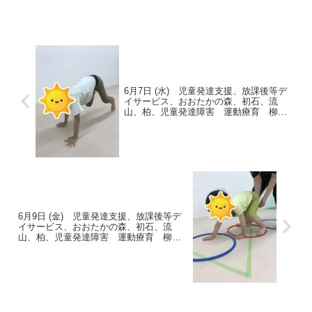
クが抑えられない様子でした。お弁当を
食べて、班に分かれて見学開始！小学３
年生と小学１年生がリーダー...
6月7日 (水) 児童発達支援、放課後等デ
イサービス、おおたかの森、初石、流
山、柏、児童発達障害 運動療育 柳沢
運動プログラム こども発達気になる
発達障害 放デイ 自閉症 ADHD アス
ペルガー症候群
6月9日 (金) 児童発達支援、放課後等デ
イサービス、おおたかの森、初石、流
山、柏、児童発達障害 運動療育 柳沢
運動プログラム こども発達気になる
発達障害 放デイ 自閉症 ADHD アス
ペルガー症候群