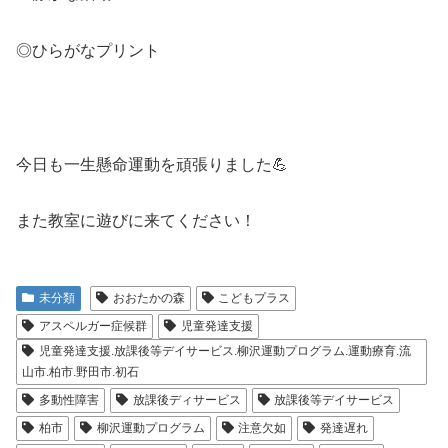
◎ひらがなプリント
今日も一生懸命運動を頑張りました💪
また教室に遊びに来てください！
未分類
おおたかの森
こどもプラス
アスペルガー症候群
児童発達支援
児童発達支援.放課後等デイサービス.柳沢運動プログラム.運動療育.流
山市.柏市.野田市.初石
多動性障害
放課後ディサービス
放課後等デイサービス
柏市
柳沢運動プログラム
注意欠如
発達遅れ