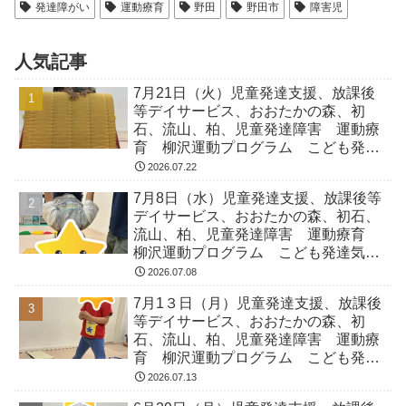
発達障がい
運動療育
野田
野田市
障害児
人気記事
7月21日（火）児童発達支援、放課後
等デイサービス、おおたかの森、初
石、流山、柏、児童発達障害 運動療
育 柳沢運動プログラム こども発達
気になる 発達障害 放デイ 自閉
2026.07.22
症 ADHD アスペルガー症候
7月8日（水）児童発達支援、放課後等
デイサービス、おおたかの森、初石、
流山、柏、児童発達障害 運動療育
柳沢運動プログラム こども発達気に
なる 発達障害 放デイ 自閉症
2026.07.08
ADHD アスペルガー症候
7月1３日（月）児童発達支援、放課後
等デイサービス、おおたかの森、初
石、流山、柏、児童発達障害 運動療
育 柳沢運動プログラム こども発達
気になる 発達障害 放デイ 自閉
2026.07.13
症 ADHD アスペルガー症候