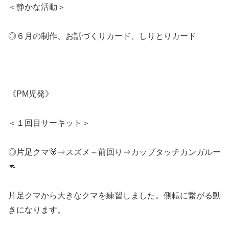
＜静かな活動＞
◎６月の制作、お話づくりカード、しりとりカード
《PM児発》
＜１回目サーキット＞
◎片足クマ🐻⇒スズメ～前回り⇒カップタッチカンガルー
🦘
片足クマから大きなクマを練習しました。側転に繋がる動
きになります。