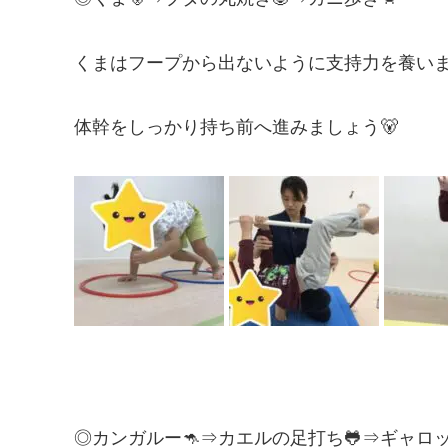
くまはフープから出ないように支持力を養い
体幹をしっかり持ち前へ進みましょう🐻
◎カンガルー🦘⇒カエルの足打ち🐸⇒ギャロッ