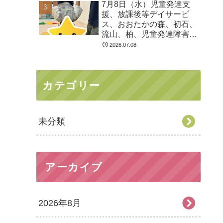
7月8日（水）児童発達支
る 発達障害 放デイ 自
援、放課後等デイサービ
閉症 ADHD アスペルガ
ス、おおたかの森、初石、
ー症候
流山、柏、児童発達障害
運動療育 柳沢運動プログ
2026.07.08
ラム こども発達気にな
る 発達障害 放デイ 自
閉症 ADHD アスペルガ
カテゴリー
ー症候
未分類
アーカイブ
2026年8月