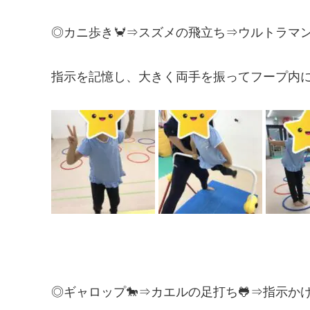
◎カニ歩き🦀⇒スズメの飛立ち⇒ウルトラマン
指示を記憶し、大きく両手を振ってフープ内
◎ギャロップ🐎⇒カエルの足打ち🐸⇒指示かけっこ