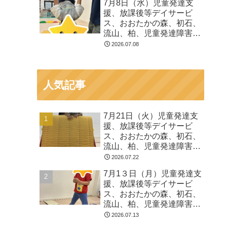
7月8日（水）児童発達支
る 発達障害 放デイ 自
援、放課後等デイサービ
閉症 ADHD アスペルガ
ス、おおたかの森、初石、
ー症候
流山、柏、児童発達障害
運動療育 柳沢運動プログ
2026.07.08
ラム こども発達気にな
る 発達障害 放デイ 自
閉症 ADHD アスペルガ
人気記事
ー症候
7月21日（火）児童発達支
援、放課後等デイサービ
ス、おおたかの森、初石、
流山、柏、児童発達障害
運動療育 柳沢運動プログ
2026.07.22
ラム こども発達気にな
7月1３日（月）児童発達支
る 発達障害 放デイ 自
援、放課後等デイサービ
閉症 ADHD アスペルガ
ス、おおたかの森、初石、
ー症候
流山、柏、児童発達障害
運動療育 柳沢運動プログ
2026.07.13
ラム こども発達気にな