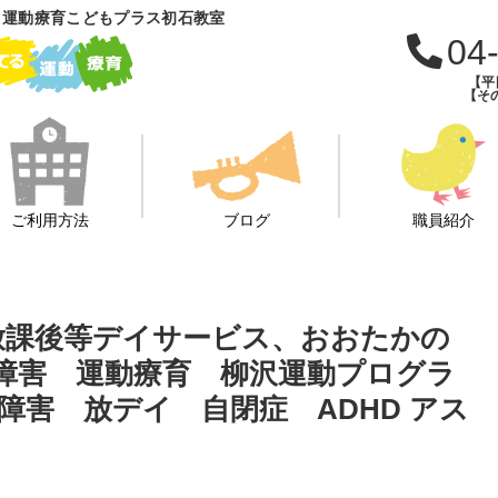
 運動療育こどもプラス初石教室
04
【平日
【その
ご利用方法
ブログ
職員紹介
援、放課後等デイサービス、おおたかの
障害 運動療育 柳沢運動プログラ
害 放デイ 自閉症 ADHD アス