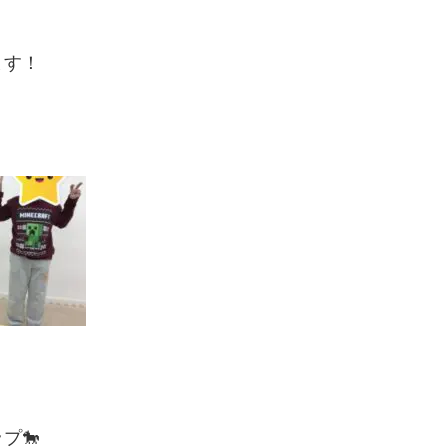
ます！
プ🐎