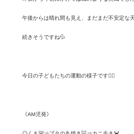
午後からは晴れ間も見え、まだまだ不安定な
続きそうですね💦
今日の子どもたちの運動の様子です🏋️‍♂️
《AM児発》
◎くま🐻⇒ブタの丸焼き🐷⇒カニ歩き🦀