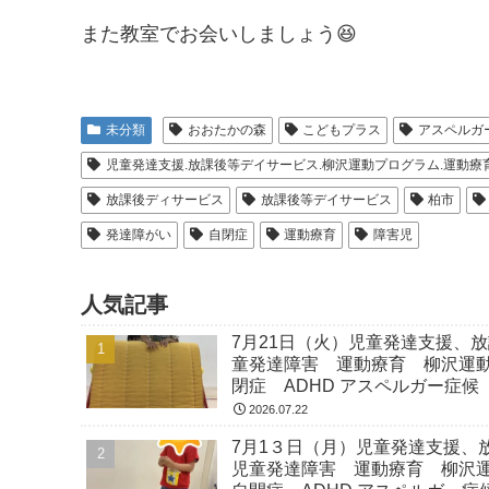
また教室でお会いしましょう😆
未分類
おおたかの森
こどもプラス
アスペルガ
児童発達支援.放課後等デイサービス.柳沢運動プログラム.運動療育.
放課後ディサービス
放課後等デイサービス
柏市
発達障がい
自閉症
運動療育
障害児
人気記事
7月21日（火）児童発達支援、
童発達障害 運動療育 柳沢運
閉症 ADHD アスペルガー症候
2026.07.22
7月1３日（月）児童発達支援、
児童発達障害 運動療育 柳沢