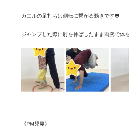
カエルの足打ちは側転に繋がる動きです🐸
ジャンプした際に肘を伸ばしたまま両腕で体
《PM児発》