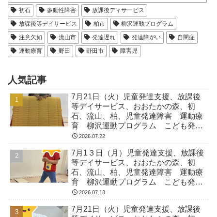
初石
多動性障害
放課後ディサービス
放課後等デイサービス
柏市
柳沢運動プログラム
注意欠如
流山市
発達遅れ
発達障がい
自閉症
運動療育
野田
野田市
障害児
人気記事
7月21日（火）児童発達支援、放課後
等デイサービス、おおたかの森、初
石、流山、柏、児童発達障害 運動療
育 柳沢運動プログラム こども発達
気になる 発達障害 放デイ 自閉
2026.07.22
症 ADHD アスペルガー症候
7月1３日（月）児童発達支援、放課後
等デイサービス、おおたかの森、初
石、流山、柏、児童発達障害 運動療
育 柳沢運動プログラム こども発達
気になる 発達障害 放デイ 自閉
2026.07.13
症 ADHD アスペルガー症候
7月21日（火）児童発達支援、放課後