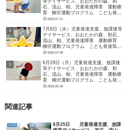
等デイサービス、おおたかの森、初
石、流山、柏、児童発達障害 運動療
育 柳沢運動プログラム こども発達
気になる 発達障害 放デイ 自閉
2026.07.21
症 ADHD アスペルガー症候
7月8日（水）児童発達支援、放課後等
デイサービス、おおたかの森、初石、
流山、柏、児童発達障害 運動療育
柳沢運動プログラム こども発達気に
なる 発達障害 放デイ 自閉症
2026.07.08
ADHD アスペルガー症候
6月29日（月）児童発達支援、放課後
等デイサービス、おおたかの森、初
石、流山、柏、児童発達障害 運動療
育 柳沢運動プログラム こども発達
気になる 発達障害 放デイ 自閉
2026.06.30
症 ADHD アスペルガー症候
関連記事
8月25日 児童発達支援、放課
未分類