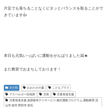
片足でも落ちることなくピタッとバランスを取ることがで
きています👍
本日も元気いっぱいに運動をがんばりました👯🔥
また教室でおまちしております！
未分類
おおたかの森
こどもプラス
アスペルガー症候群
児発
児童発達支援
児童発達支援.放課後等デイサービス.柳沢運動プログラム.運動療育.流
山市.柏市.野田市.初石