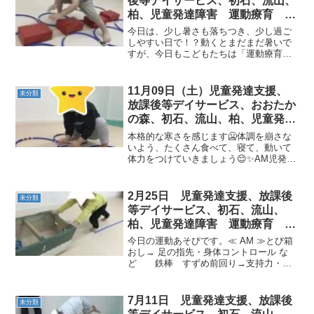
後等デイサービス、初石、流山、
柏、児童発達障害 運動療育 柳
沢運動プログラム こども発達気
今日は、少し暑さも落ちつき、少し過ご
になる 発達障害 放デイ 自閉
しやすい日で！？動くとまだまだ暑いで
すが、今日もこどもたちは「運動療育」
症 ADHD アスペルガー症候
頑張ってくれました本日の運動あそびの
様子はこちらです。≪am児発≫【１回目
サーキットトレーニング】①カエル→②
11月09日（土）児童発達支援、
未分類
ペンギン走り（後半凸凹...
放課後等デイサービス、おおたか
の森、初石、流山、柏、児童発達
ラム こども障害 運動療育 柳
本格的な寒さを感じます🥶体調を崩さな
沢運動プログ発達気になる 発達
いよう、たくさん食べて、寝て、動いて
体力をつけていきましょう😌✨AM児発✱
障害 放デイ 自閉症 ADHD
カエル小さいフープは手大きいフープは
アスペルガー症候
足、と置く場所を意識して進めました💫
✱平均台+クイズ 平均台を渡り切ると問
2月25日 児童発達支援、放課後
未分類
題がでます！どっちか...
等デイサービス、初石、流山、
柏、児童発達障害 運動療育 柳
沢運動プログラム こども発達気
今日の運動あそびです。≪ AM ≫とび箱
になる 発達障害 放デ
おし→ 足の指先・身体コントロール な
ど 鉄棒 すずめ前回り→支持力・握
力・身体コントロール・高所感覚・回転
感覚・逆さ感覚 など 平均台→ 身体
感覚・バランス感覚・空間認知力 な
7月11日 児童発達支援、放課後
未分類
ど ≪ PM ≫...