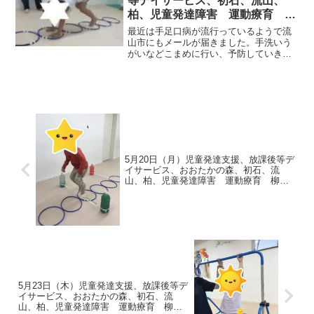
等デイサービス、初石、流山、
柏、児童発達障害 運動療育 柳
沢運動プログラム こども発達気
最近は手足口病が流行っているようで流
になる 発達障害 放デ
山市にもメールが届きました。手洗いう
がいなどこまめに行い、予防していきま
しょう ＼(^o^)／今日の運動あそびです。
AM◎片足クマ → カニ歩き → カエル →
跳び箱 PM◎グーパ
ーカ...
5月20日（月）児童発達支援、放課後等デ
イサービス、おおたかの森、初石、流
山、柏、児童発達障害 運動療育 柳沢
運動プログラム こども発達気になる
発達障害 放デイ 自閉症 ADHD アス
ペルガー症候
5月23日（木）児童発達支援、放課後等デ
イサービス、おおたかの森、初石、流
山、柏、児童発達障害 運動療育 柳沢