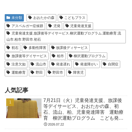
未分類
おおたかの森
こどもプラス
アスペルガー症候群
児発
児童発達支援
児童発達支援.放課後等デイサービス.柳沢運動プログラム.運動療育.流
山市.柏市.野田市.初石
初石
多動性障害
放課後ディサービス
放課後等デイサービス
柏市
柳沢運動プログラム
注意欠如
流山市
発達遅れ
発達障がい
自閉症
運動療育
野田
野田市
障害児
人気記事
7月21日（火）児童発達支援、放課後
等デイサービス、おおたかの森、初
石、流山、柏、児童発達障害 運動療
育 柳沢運動プログラム こども発達
気になる 発達障害 放デイ 自閉
2026.07.22
症 ADHD アスペルガー症候