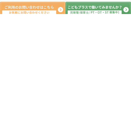
新着記事
8月8日（土）児童発達支援、放課後等
デイサービス、おおたかの森、初石、
流山、柏、児童発達障害 運動療育
柳沢運動プログラム こども発達気に