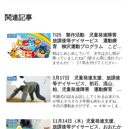
症 ADHD アスペルガー症候
関連記事
7/25 製作活動 児童発達障害
未分類
放課後等デイサービス 運動療
育 柳沢運動プログラム こども
プラス（児童発達支援 放課後等
朝はじめじめしていて、夕方は少し雨が
デイサービス 発達気になる
降っていましたね(-"-)皆さん雨に濡れてい
ませんか(゜-゜)？気を付けてくださいね
発達障害 放デイ 自閉症 学習
☆さてさて本題に入りまして、今日は７
障害 LD ADHD アスペルガー症
月の製作活動を行いました！！夏といえ
候群）発達障害 流山市 柏市
ば、ひまわり♡個人的にですが......わた
3月17日 児童発達支援、放課後
未分類
しは...
等デイサービス、初石、流山、
柏、児童発達障害 運動療育 柳
沢運動プログラム こども発達気
卒園式の話をお話ししてくれるお友だち
になる 発達障害 放デ
が増えそろそろ３学期も終わりますね…
今日の運動あそびです。≪ ＡＭ ≫くま
→ 鉄棒 こうもり → 平均台
くま：でこぼこマットの上でも上手に渡
れました。鉄棒：逆さ、慣れてきたね！
11月14日（木）児童発達支援、
未分類
平均台：落ちず...
放課後等デイサービス、おおたか