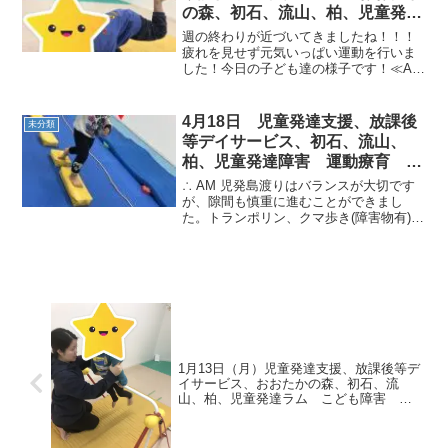
の森、初石、流山、柏、児童発達
ラム こども障害 運動療育 柳
週の終わりが近づいてきましたね！！！
沢運動プログ発達気になる 発達
疲れを見せず元気いっぱい運動を行いま
した！今日の子ども達の様子です！≪AM
障害 放デイ 自閉症 ADHD
児発≫◎片足クマ🐻しっかり足をあげた
アスペルガー症候
まま進むことが出来ていますね！レベル
アップではとび箱の二段目を敷いた凸凹
4月18日 児童発達支援、放課後
未分類
コースに挑戦しました！...
等デイサービス、初石、流山、
柏、児童発達障害 運動療育 柳
沢運動プログラム こどもプラス
∴ AM 児発島渡りはバランスが大切です
（発達気になる 発達障害 放デ
が、隙間も慎重に進むことができまし
た。トランポリン、クマ歩き(障害物有)も
イ 自閉症 学習障害 LD
よく身体を動かせました(^O^)∴ PM 児発
ADHD アスペルガー症候群
午後からは雨もやみ、お天気も良くなっ
てきました。新しい運動に、興味津々の
お友達。...
1月13日（月）児童発達支援、放課後等デ
イサービス、おおたかの森、初石、流
山、柏、児童発達ラム こども障害 運
動療育 柳沢運動プログ発達気になる
発達障害 放デイ 自閉症 ADHD アス
ペルガー症候