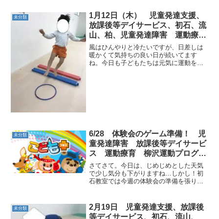
1月12日（木） 児童発達支援、
未分類
放課後等デイサービス、初石、流
山、柏、児童発達障害 運動療
育 柳沢運動プログラム こども
風はひんやりと冷たいですが、日差しは
発達気になる 発達障害 放デ
暖かくて気持ちの良い日が続いてます
ね。今日も子どもたちは元気に運動を頑
イ 自閉症 ADHD アスペルガ
張っています！本日の運動あそびです。
ー症候群
≪am児発≫【1回目サーキット】◎横ジ
ャンプ横向きにギャロップで進みます。2
周目は反対向きになって...
6/28 体験会のゲーム準備！ 児
未分類
童発達障害 放課後等デイサービ
ス 運動療育 柳沢運動プログラ
ム こどもプラス（児童発達支
さてさて。今日は、じめじめとした天気
援 放課後等デイサービス 発
で少し気分も下がりますね…しかし！初
石教室では今週の体験会の準備を張り切
達気になる 発達障害 放デイ
って行っています。運動の後は、教室の
自閉症 学習障害 LD ADHD ア
職員が考えた簡単なゲームもあるので楽
スペルガー症候群）発達障害 流
しんでもらえたら嬉しいです♡♡もちろ
2月19日 児童発達支援、放課後
未分類
山市 柏市
ん！！！景品も用意してあ...
等デイサービス、初石、流山、