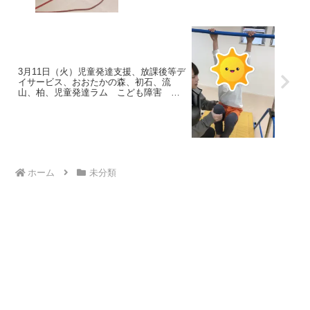
3月11日（火）児童発達支援、放課後等デ
イサービス、おおたかの森、初石、流
山、柏、児童発達ラム こども障害 運
動療育 柳沢運動プログ発達気になる
発達障害 放デイ 自閉症 ADHD アス
ペルガー症候
ホーム
未分類