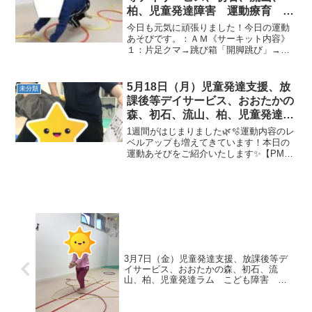
柏、児童発達障害 運動療育 柳
沢運動プログラム こども発達気
今日も元気に頑張りました！今日の運動
になる 発達障害 放デ
あそびです。：ＡＭ《サーキット内容》
１：片足クマ→跳び箱「開脚跳び」→ひ
らひらキャッチ２：カンガルー→前転→
反復フープ◎片足クマ片足上げてバラン
スをとりながら上手に進めるかな？◎跳
5月18日（月）児童発達支援、放
未分類
び箱「開脚跳び」跳んだ時...
課後等デイサービス、おおたかの
森、初石、流山、柏、児童発達障
害 運動療育 柳沢運動プログラ
1週間がはじまりました🌿🫧運動内容のレ
ム こども発達気になる 発達障
ベルアップも増えてきています！本日の
運動あそびをご紹介いたします✨【PM児
害 放デイ 自閉症 ADHD ア
発】◎コウモリクイズ言葉での説明を頑
スペルガー症候
張りました！スタッフにも問題をだした
りとよく考え、的確な指示をだしていま
す💡◎平均台後ろ向き...
3月7日（金）児童発達支援、放課後等デ
イサービス、おおたかの森、初石、流
山、柏、児童発達ラム こども障害 運
動療育 柳沢運動プログ発達気になる
発達障害 放デイ 自閉症 ADHD アス
ペルガー症候