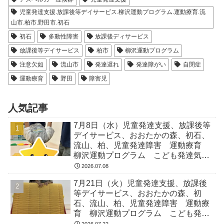
児童発達支援.放課後等デイサービス.柳沢運動プログラム.運動療育.流
山市.柏市.野田市.初石
初石
多動性障害
放課後ディサービス
放課後等デイサービス
柏市
柳沢運動プログラム
注意欠如
流山市
発達遅れ
発達障がい
自閉症
運動療育
野田
障害児
人気記事
7月8日（水）児童発達支援、放課後等
デイサービス、おおたかの森、初石、
流山、柏、児童発達障害 運動療育
柳沢運動プログラム こども発達気に
なる 発達障害 放デイ 自閉症
2026.07.08
ADHD アスペルガー症候
7月21日（火）児童発達支援、放課後
等デイサービス、おおたかの森、初
石、流山、柏、児童発達障害 運動療
育 柳沢運動プログラム こども発達
気になる 発達障害 放デイ 自閉