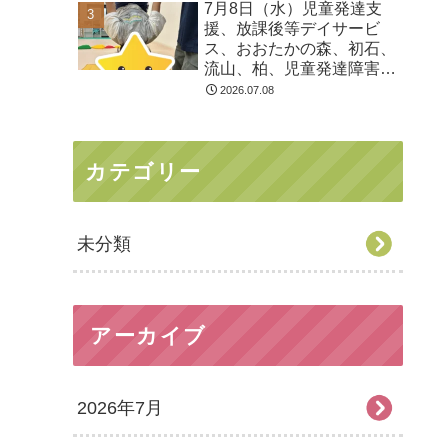
7月8日（水）児童発達支
る 発達障害 放デイ 自
援、放課後等デイサービ
閉症 ADHD アスペルガ
ス、おおたかの森、初石、
ー症候
流山、柏、児童発達障害
運動療育 柳沢運動プログ
2026.07.08
ラム こども発達気にな
る 発達障害 放デイ 自
閉症 ADHD アスペルガ
カテゴリー
ー症候
未分類
アーカイブ
2026年7月