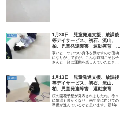
＞◎くま手のひらを床に付けおしりを高
く上げて移動していきま...
1月30日 児童発達支援、放課後
未分類
等デイサービス、初石、流山、
柏、児童発達障害 運動療育 柳
沢運動プログラム こども発達気
寒いと、ついつい身体を動かすのが億劫
になる 発達障害 放デイ 自閉
になりがちですが、こんな時期こそお子
さんと一緒に運動を楽しんでいただきた
症 学習障害 LD ADHD アスペ
いです。室内では、相撲や柔軟体操屋外
ルガー症候群
では、縄跳びや、おにごっこなども良い
ですね。長い時間ではなくても身体がほ
1月13日 児童発達支援、放課後
未分類
かほか暖かくなるくらいで...
等デイサービス、初石、流山、
柏、児童発達障害 運動療育 柳
沢運動プログラム こども発達気
桜の開花予想が発表されましたね。徐々
になる 発達障害 放デ
に気温も暖かくなり、来年度に向けての
準備が進んでいるかと思います。新1年生
からは『勉強机かった！』『ランドセル
届いたよ』とたくさん嬉しいお話が聞か
れます♬１つお兄さん・お姉さんになっ
てどんどん成長していく...