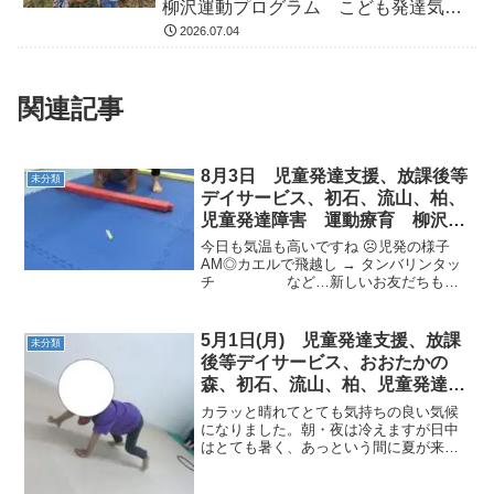
柳沢運動プログラム こども発達気に
なる 発達障害 放デイ 自閉症
2026.07.04
ADHD アスペルガー症候
関連記事
8月3日 児童発達支援、放課後等
未分類
デイサービス、初石、流山、柏、
児童発達障害 運動療育 柳沢運
動プログラム こどもプ発達気に
今日も気温も高いですね ☹児発の様子
なる 発達障害 放デイ 自閉
AM◎カエルで飛越し → タンバリンタッ
チ など…新しいお友だちもが
症 学習障害 LD ADHD アスペ
んばって運動を行ってくれました☆PM◎
ルガー症候群
カンガルージャンプ → 前転 → スキッ
プ など…今週もがんばって
5月1日(月) 児童発達支援、放課
未分類
くれました ＼...
後等デイサービス、おおたかの
森、初石、流山、柏、児童発達障
害 運動療育 柳沢運動プログラ
カラッと晴れてとても気持ちの良い気候
ム こども発達気になる 発達障
になりました。朝・夜は冷えますが日中
はとても暑く、あっという間に夏が来そ
害 放デイ 自閉症 ADHD ア
うですね！今日の子どもたちの活動の様
スペルガー症候群
子です。《AM児発》＜１回目サーキット