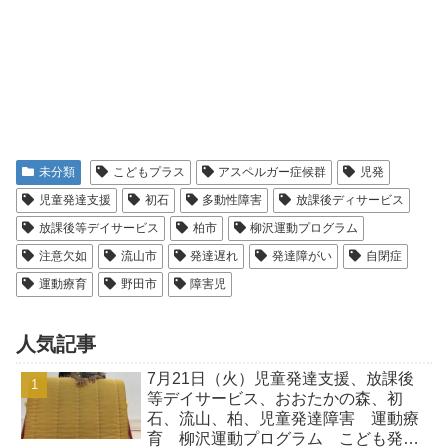
未分類
こどもプラス
アスペルガー症候群
児発
児童発達支援
初石
多動性障害
放課後ディサービス
放課後等デイサービス
柏市
柳沢運動プログラム
注意欠如
流山市
発達遅れ
発達障がい
自閉症
運動療育
野田市
障害児
人気記事
7月21日（火）児童発達支援、放課後
等デイサービス、おおたかの森、初
石、流山、柏、児童発達障害 運動療
育 柳沢運動プログラム こども発達