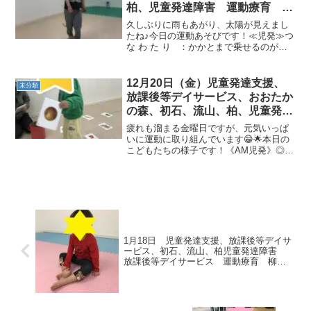
柏、児童発達障害 運動療育 柳
沢運動プログラム こども発達気
久しぶりに雨もあがり、太陽が見えまし
になる 発達障害 放デイ 自閉
たね♪今日の運動あそびです！≪児発≫つ
な わ た り ：かかとまで乗せるのが難
症 ADHD アスペルガー症候群
しい(^_^;)鉄棒(コウモリ)：逆さでクイズ
にチャレンジ！隠れた動物も答えられた
ね☆カ ン ガ ル ー ：静かに忍...
12月20日（金）児童発達支援、
未分類
放課後等デイサービス、おおたか
の森、初石、流山、柏、児童発達
ラム こども障害 運動療育 柳
疲れも溜まる金曜日ですが、元気いっぱ
沢運動プログ発達気になる 発達
いに運動に取り組んでいます😁🌟本日の
こどもたちの様子です！《AM児発》◎カ
障害 放デイ 自閉症 ADHD
ード拾い沢山のカードから拾ったもの
アスペルガー症候
を、決められたboxに入れるという複数指
示に挑戦😤どっちだろう？と考えながら
取り組む姿がかっこよ...
1月18日 児童発達支援、放課後等デイサ
ービス、初石、流山、柏児童発達障害
放課後等デイサービス 運動療育 柳沢
運動プログラム こどもプラス（児童発
達支援 放課後等デイサービス 発達気
になる 発達障害 放デイ 自閉症 学
習障害 LD ADHD アスペルガー症候群）