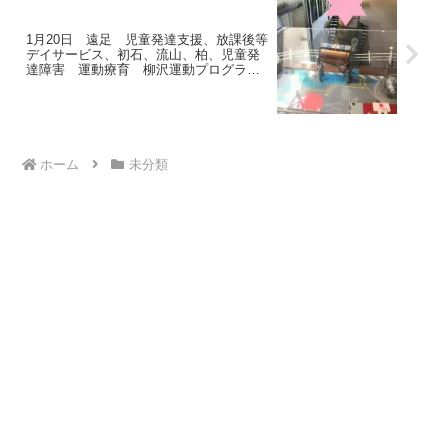
発達障害
1月20日 遠足 児童発達支援、放課後等
デイサービス、初石、流山、柏、児童発
達障害 運動療育 柳沢運動プログラ
ム こどもプラス（発達気になる 発達
障害 放デイ 自閉症 学習障害 LD
ADHD アスペルガー症候群)
ホーム
未分類