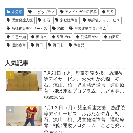
未分類
こどもプラス
アスペルガー症候群
児発
児童発達支援
初石
多動性障害
放課後ディサービス
放課後等デイサービス
柏市
柳沢運動プログラム
注意欠如
流山市
発達遅れ
発達障がい
自閉症
運動療育
野田
野田市
障害児
人気記事
7月21日（火）児童発達支援、放課後
等デイサービス、おおたかの森、初
石、流山、柏、児童発達障害 運動療
育 柳沢運動プログラム こども発達
気になる 発達障害 放デイ 自閉
2026.07.22
症 ADHD アスペルガー症候
7月1３日（月）児童発達支援、放課後
等デイサービス、おおたかの森、初
石、流山、柏、児童発達障害 運動療
育 柳沢運動プログラム こども発達
気になる 発達障害 放デイ 自閉
2026.07.13