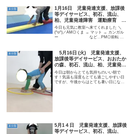
1月16日 児童発達支援、放課後
未分類
等デイサービス、初石、流山、
柏、児童発達障害 運動療育 柳
沢運動プログラム こども発達気
今日も元気に教室へ来てくれました ＼
になる 発達障害 放デイ 自閉
(^o^)／AM◎くま → マット → カンガル
ー など…PM◎前転 →
症 学習障害 LD ADHD アスペ
カエル → 短縄 な
ルガー症候群
ど…放デイ◎幅跳び → マット → クモの
巣側転 など…今日も運動がんば
5月16日 (火) 児童発達支援、
未分類
り...
放課後等デイサービス、おおたか
の森、初石、流山、柏、児童発達
障害 運動療育 柳沢運動プログ
今日は朝からとても気持ちのいい朝で
ラム こども発達気になる 発達
す！気温も湿度もとても過ごしやすい日
ですが、午後からはとても暑い日になり
障害 放デイ 自閉症 ADHD
ましたね＞今日の子どもたちの活動の様
アスペルガー症候群
子です。《AM児発》＜１回目サーキット
＞◎くまおしりを高く上げて５つのフー
プ道を渡っていきます。◎...
5月1４日 児童発達支援、放課後
未分類
等デイサービス、初石、流山、