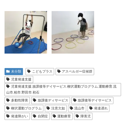
未分類
こどもプラス
アスペルガー症候群
児童発達支援
児童発達支援.放課後等デイサービス.柳沢運動プログラム.運動療育.流
山市.柏市.野田市.初石
多動性障害
放課後ディサービス
放課後等デイサービス
柳沢運動プログラム
注意欠如
流山市
発達遅れ
発達障がい
自閉症
運動療育
障害児