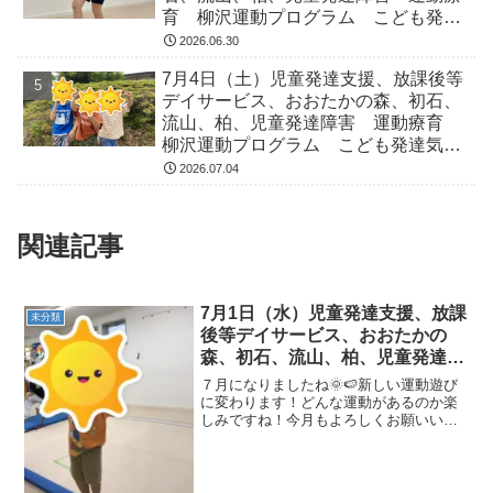
育 柳沢運動プログラム こども発達
気になる 発達障害 放デイ 自閉
2026.06.30
症 ADHD アスペルガー症候
7月4日（土）児童発達支援、放課後等
デイサービス、おおたかの森、初石、
流山、柏、児童発達障害 運動療育
柳沢運動プログラム こども発達気に
なる 発達障害 放デイ 自閉症
2026.07.04
ADHD アスペルガー症候
関連記事
7月1日（水）児童発達支援、放課
未分類
後等デイサービス、おおたかの
森、初石、流山、柏、児童発達障
害 運動療育 柳沢運動プログラ
７月になりましたね🌞🍉新しい運動遊び
ム こども発達気になる 発達障
に変わります！どんな運動があるのか楽
しみですね！今月もよろしくお願いいた
害 放デイ 自閉症 ADHD ア
します🙇‍♀️本日の子ども達の様子です！
スペルガー症候
《AM児発》◎カニ歩き平均台の上をカニ
🦀で歩いています！手もカニさんに変
身！チョキ✌チョキ✌...