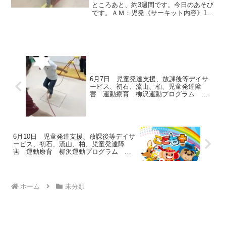
になる 発達障害 放デ
ところあと、約3週間です。今日のあそび
です。ＡＭ：児発《サーキット内容》1：
平均台→鉄棒（サル）→グーパージャン
プ２：クマ→前転→スタート・ストッ
プ・平均台まっすぐ平均台から落ちずに
最後まで渡れるかな...
6月7日 児童発達支援、放課後等デイサ
ービス、初石、流山、柏、児童発達障
害 運動療育 柳沢運動プログラム こ
ども発達気になる 発達障害 放デ
6月10日 児童発達支援、放課後等デイサ
ービス、初石、流山、柏、児童発達障
害 運動療育 柳沢運動プログラム こ
ども発達気になる 発達障害 放デ
ホーム
未分類