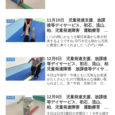
11月10日 児童発達支援、放課
未分類
後等デイサービス、初石、流山、
柏、児童発達障害 運動療育 柳
沢運動プログラム こども発達気
いつの間にかもう土曜日来週から寒さ到
になる 発達障害 放デイ 自閉
来するようですね ☹☈今日も朝から元気
に教室に来てくれました ＼(^o^)／AM◎
症 学習障害 LD ADHD アスペ
だいこん抜き・にんじん抜き ◎
ルガー症候群
鉄棒 → くま → 島渡
り など…PM◎
12月6日 児童発達支援、放課後
未分類
くま → 鉄棒 → ギャ...
等デイサービス、初石、流山、柏
児童発達障害 放課後等デイサー
ビス 運動療育 柳沢運動プログ
今日は午前中・午後ともに元気なお友達
ラム こどもプラス（児童発達支
がたくさんいたので職員みんな魂吸い取
られました。笑＊午前：児発◎犬 ◎平
援 放課後等デイサービス 発
均台 ◎トンネル ◎やきいも◎トラン
達気になる 発達障害 放デイ
ポリン など… 元気なお友達がいたの
自閉症 学習障害 LD ADHD ア
で、写真あまり取れず…残念＊午後：児
12月9日 児童発達支援、放課後
未分類
スペルガー症候群）発達障害
発◎ばくだんぐーぱー ◎...
等デイサービス、初石、流山、
柏、児童発達障害 運動療育 柳
沢運動プログラム こども発達気
今日は12月2週目の木曜日！！今年も残す