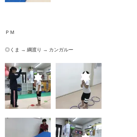
ＰＭ
◎くま → 綱渡り → カンガルー