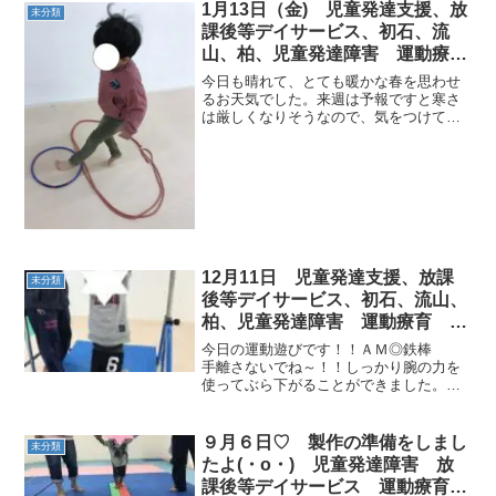
1月13日（金) 児童発達支援、放
未分類
課後等デイサービス、初石、流
山、柏、児童発達障害 運動療
育 柳沢運動プログラム こども
今日も晴れて、とても暖かな春を思わせ
発達気になる 発達障害 放デ
るお天気でした。来週は予報ですと寒さ
は厳しくなりそうなので、気をつけて過
イ 自閉症 ADHD アスペルガ
ごして下さい。今日の子どもたちの活動
ー症候群
の様子です。≪AM児発≫◎１回めサーキ
ット⇒走り幅跳び⇒鉄棒→コウモリ→コ
ウモリでなぞなぞ⇒横向...
12月11日 児童発達支援、放課
未分類
後等デイサービス、初石、流山、
柏、児童発達障害 運動療育 柳
沢運動プログラム こども発達気
今日の運動遊びです！！ＡＭ◎鉄棒
になる 発達障害 放デ
手離さないでね～！！しっかり腕の力を
使ってぶら下がることができました。１
人で５秒ぶら下がれたね！やった！！◎
平均台（飛行機） 落ちないよう
に... おっとっと！大変！！爆弾もあ
９月６日♡ 製作の準備をしまし
未分類
る！踏まないでね～...み...
たよ(・o・) 児童発達障害 放
課後等デイサービス 運動療育