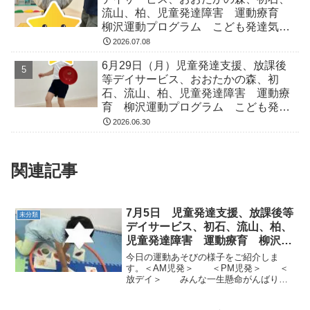
流山、柏、児童発達障害 運動療育
柳沢運動プログラム こども発達気に
なる 発達障害 放デイ 自閉症
2026.07.08
ADHD アスペルガー症候
6月29日（月）児童発達支援、放課後
等デイサービス、おおたかの森、初
石、流山、柏、児童発達障害 運動療
育 柳沢運動プログラム こども発達
気になる 発達障害 放デイ 自閉
2026.06.30
症 ADHD アスペルガー症候
関連記事
7月5日 児童発達支援、放課後等
未分類
デイサービス、初石、流山、柏、
児童発達障害 運動療育 柳沢運
動プログラム こどもプ発達気に
今日の運動あそびの様子をご紹介しま
なる 発達障害 放デイ 自閉
す。＜AM児発＞ ＜PM児発＞ ＜
放デイ＞ みんな一生懸命がんばりま
症 学習障害 LD ADHD アスペ
した。明日も楽しく運動しましょう。
ルガー症候群