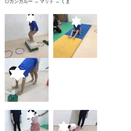
◎カンガルー → マット → くま