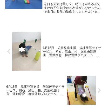
柳沢運動プログラム こどもプラ
今日も天気は曇り空。明日は雨降るんで
ス（児童発達支援 放課後等デイ
すかね??午前中はお友達がいなかったの
で来月の製作の準備をしましたよ(・o・)
サービス 発達気になる 発達
午後：放ディ◎カエルジャンプ ◎グー
障害 放デイ 自閉症 学習障
カエルジャンプ◎カエルの川越え ◎け
害 LD ADHD アスペルガー症候
んけん◎カンガルーの川越え ◎ジグザ
群）発達障害 流山市 柏市
グカンガルー今日は...
6月15日 児童発達支援、放課後等デイサ
ービス、初石、流山、柏、児童発達障
害 運動療育 柳沢運動プログラム こ
ども発達気になる 発達障害 放デ
6月18日 児童発達支援、放課後等デイサ
ービス、初石、流山、柏、児童発達障
害 運動療育 柳沢運動プログラム こ
ども発達気になる 発達障害 放デ