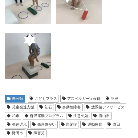
未分類
こどもプラス
アスペルガー症候群
児発
児童発達支援
初石
多動性障害
放課後ディサービス
柏市
柳沢運動プログラム
注意欠如
流山市
発達遅れ
発達障がい
自閉症
運動療育
野田
野田市
障害児