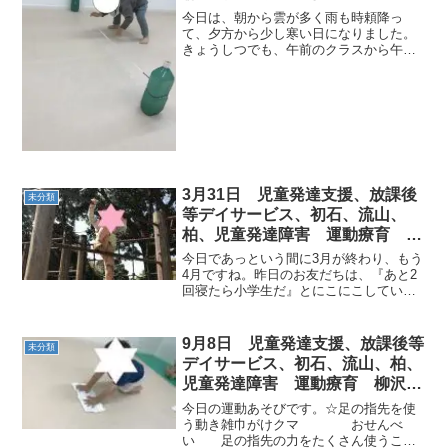
害 運動療育 柳沢運動プログラ
今日は、朝から雲が多く雨も時頼降っ
ム こども発達気になる 発達障
て、夕方から少し寒い日になりました。
きょうしつでも、午前のクラスから午後
害 放デイ 自閉症 ADHD ア
のクラスに移行する、ともだちもいるの
スペルガー症候群
で、午後のクラスは、おやつがあったり
で、流れが少し違いますが、それ以上に
楽しみが多くあります！！今...
3月31日 児童発達支援、放課後
未分類
等デイサービス、初石、流山、
柏、児童発達障害 運動療育 柳
沢運動プログラム こどもプラス
今日であっという間に3月が終わり、もう
（発達気になる 発達障害 放デ
4月ですね。昨日のお友だちは、『あと2
回寝たら小学生だ』とにこにこしていま
イ 自閉症 学習障害 LD
した ＼(^o^)／∴
ADHD アスペルガー症候群
AM 今
日は春休みの土曜日だったためか、お友
9月8日 児童発達支援、放課後等
未分類
だちが少なかったので午前中は公...
デイサービス、初石、流山、柏、
児童発達障害 運動療育 柳沢運
動プログラム こども発達気にな
今日の運動あそびです。☆足の指先を使
る 発達障害 放デ
う動き雑巾がけクマ おせんべ
い 足の指先の力をたくさん使うこと