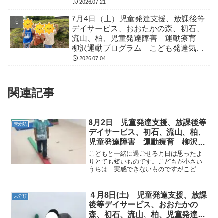
気になる 発達障害 放デイ 自閉
2026.07.21
症 ADHD アスペルガー症候
7月4日（土）児童発達支援、放課後等
デイサービス、おおたかの森、初石、
流山、柏、児童発達障害 運動療育
柳沢運動プログラム こども発達気に
なる 発達障害 放デイ 自閉症
2026.07.04
ADHD アスペルガー症候
関連記事
8月2日 児童発達支援、放課後等
未分類
デイサービス、初石、流山、柏、
児童発達障害 運動療育 柳沢運
動プログラム こども発達気にな
こどもと一緒に過ごせる月日は思ったよ
る 発達障害 放デ
りとても短いものです。こどもが小さい
うちは、実感できないものですがこども
を抱きしめたり、手を繋いだりできる年
頃は、あっという間に過ぎてしまいま
す。お母さんは、忙しくこどもの遊びに
４月8日(土) 児童発達支援、放課
未分類
付き合う暇もない方もいらっ...
後等デイサービス、おおたかの
森、初石、流山、柏、児童発達障