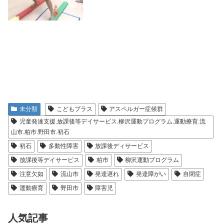
未分類
こどもプラス
アスペルガー症候群
児童発達支援.放課後等デイサービス.柳沢運動プログラム.運動療育.流
山市.柏市.野田市.初石
初石
多動性障害
放課後ディサービス
放課後等デイサービス
柏市
柳沢運動プログラム
注意欠如
流山市
発達遅れ
発達障がい
自閉症
運動療育
野田市
障害児
人気記事