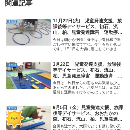
関連記事
11月22日(火) 児童発達支援、放
未分類
課後等デイサービス、初石、流
山、柏、児童発達障害 運動療
育 柳沢運動プログラム こども
今日は朝から快晴！昼中は小春日和で過
発達気になる 発達障害 放デ
ごしやすい気候ですね。今年もあと40日
です、1日1日を大切に過ごしていきまし
イ 自閉症 ADHD アスペルガ
ょう。みんなは、楽しみながら「運動療
ー症候群
育」行っています。本日の運動あそびの
様子はこちらです。≪am児発≫【１回目
3月22日 児童発達支援、放課後
未分類
サーキットトレーニ...
等デイサービス、初石、流山、
柏、児童発達障害 運動療育 柳
沢運動プログラム こどもプラス
今日は 昨日からの雨もやみ気温も少し
（発達気になる 発達障害 放デ
あがってきました。お友だちは、元気に
通所し運動あそびをがんばっていまし
イ 自閉症 学習障害 LD
た。動物カードを使ったり、バランスボ
ADHD アスペルガー症候群)
ールを取り入れたりしながら楽しく行い
ました。
9月5日（金）児童発達支援、放課
未分類
後等デイサービス、おおたかの
森、初石、流山、柏、児童発達ラ
ム こども障害 運動療育 柳沢
台風も近づき、大雨でとても蒸し暑い天