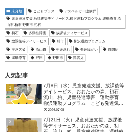
未分類
こどもプラス
アスペルガー症候群
児童発達支援.放課後等デイサービス.柳沢運動プログラム.運動療育.流
山市.柏市.野田市.初石
初石
多動性障害
放課後ディサービス
放課後等デイサービス
柏市
柳沢運動プログラム
注意欠如
流山市
発達遅れ
発達障がい
自閉症
運動療育
野田
野田市
障害児
人気記事
7月8日（水）児童発達支援、放課後等
デイサービス、おおたかの森、初石、
流山、柏、児童発達障害 運動療育
柳沢運動プログラム こども発達気に
なる 発達障害 放デイ 自閉症
2026.07.08
ADHD アスペルガー症候
7月21日（火）児童発達支援、放課後
等デイサービス、おおたかの森、初
石、流山、柏、児童発達障害 運動療