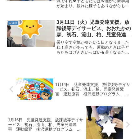
運動プログ発達気になる 発達障
気ですね🍀子どもたちは今週から新学期
が始まり、疲れた様子もありながらも元
害 放デイ 自閉症 ADHD ア
気に来てくれました！それでは、本日の
スペルガー症候
子ども達の様子をお届け致します！≪AM
児発≫◎２択クマジャンプ クマの姿勢に
3月11日（火）児童発達支援、放
未分類
なって、正解だと思う...
課後等デイサービス、おおたかの
森、初石、流山、柏、児童発達ラ
ム こども障害 運動療育 柳沢
曇り空で空気が冷たい１日となりました
運動プログ発達気になる 発達障
ね！寒さがあっても、運動のときは子ど
もたちはげんきいっぱい🔥暑くなるた
害 放デイ 自閉症 ADHD ア
め、こまめに水分補給をおこなっていま
スペルガー症候
す😉🍹≪AM児発≫◎サル🐒今日は高い鉄
棒でサルをおこないました！膝がお腹に
着くように意識して、ぎゅ...
1月14日 児童発達支援、放課後等デイサ
ービス、初石、流山、柏、児童発達障
害 運動療育 柳沢運動プログラム こ
ども発達気になる 発達障害 放デ
1月16日 児童発達支援、放課後等デイサ
ービス、初石、流山、柏、児童発達障
害 運動療育 柳沢運動プログラム こ
ども発達気になる 発達障害 放デ