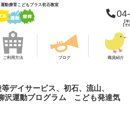
 運動療育こどもプラス初石教室
04
【平日
【その
ご利用方法
ブログ
職員紹介
課後等デイサービス、初石、流山、
柳沢運動プログラム こども発達気