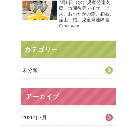
7月8日（水）児童発達支
る 発達障害 放デイ 自
援、放課後等デイサービ
閉症 ADHD アスペルガ
ス、おおたかの森、初石、
ー症候
流山、柏、児童発達障害
運動療育 柳沢運動プログ
2026.07.08
ラム こども発達気にな
る 発達障害 放デイ 自
閉症 ADHD アスペルガ
カテゴリー
ー症候
未分類
アーカイブ
2026年7月