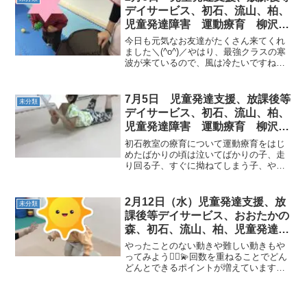
ね！ＰＭ：）◎やま 山の上...
デイサービス、初石、流山、柏、
児童発達障害 運動療育 柳沢運
動プログラム こどもプラス（発
今日も元気なお友達がたくさん来てくれ
達気になる 発達障害 放デイ
ました＼(^o^)／やはり、最強クラスの寒
波が来ているので、風は冷たいですね…
自閉症 学習障害 LD ADHD ア
泣今日は、午後の児発から~~◎ボール集
スペルガー症候群)
め ◎くま◎カニ ◎動物的当て カ
ニさんはみんなとても上手でした☺
7月5日 児童発達支援、放課後等
未分類
デイサービス、初石、流山、柏、
児童発達障害 運動療育 柳沢運
動プログラム こども発達気にな
初石教室の療育について運動療育をはじ
る 発達障害 放デ
めたばかりの頃は泣いてばかりの子、走
り回る子、すぐに拗ねてしまう子、やる
気のない子様々な子がいますが、みんな
一か月もたつ頃には、座って話を聞ける
ようになります。また、運動あそびを楽
2月12日（水）児童発達支援、放
未分類
しみにし、「今日は何をや...
課後等デイサービス、おおたかの
森、初石、流山、柏、児童発達ラ
ム こども障害 運動療育 柳沢
やったことのない動きや難しい動きもや
運動プログ発達気になる 発達障
ってみよう🤸‍♀️💫回数を重ねることでどん
どんとできるポイントが増えています！
害 放デイ 自閉症 ADHD ア
《AM児発》◎とび箱ジャンプ👣2段の高
スペルガー症候
さからジャンプしました！膝をしっかり
とまげることができていますね👀✨手を