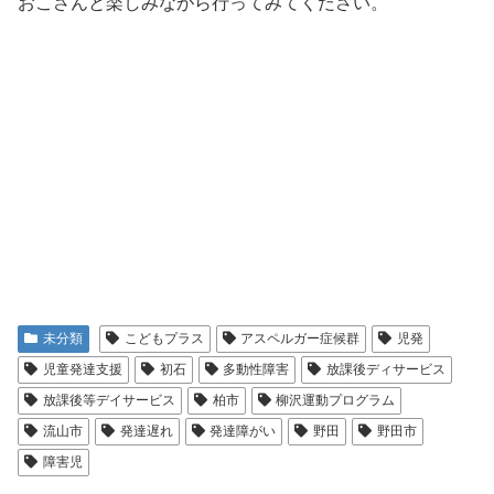
おこさんと楽しみながら行ってみてください。
未分類
こどもプラス
アスペルガー症候群
児発
児童発達支援
初石
多動性障害
放課後ディサービス
放課後等デイサービス
柏市
柳沢運動プログラム
流山市
発達遅れ
発達障がい
野田
野田市
障害児