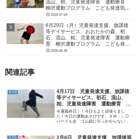
流山、柏、児童発達障害 運動療育
柳沢運動プログラム こども発達気に
なる 発達障害 放デイ 自閉症
2026.07.04
ADHD アスペルガー症候
6月29日（月）児童発達支援、放課後
等デイサービス、おおたかの森、初
石、流山、柏、児童発達障害 運動療
育 柳沢運動プログラム こども発達
気になる 発達障害 放デイ 自閉
2026.06.30
症 ADHD アスペルガー症候
関連記事
4月17日 児童発達支援、放課後
未分類
等デイサービス、初石、流山、
柏、児童発達障害 運動療育 柳
沢運動プログラム こども発達気
今週最終日！！今日もよく頑張りまし
になる 発達障害 放デ
た！今日の運動あそびです。ＡＭ：）◎
ハードル走 ゴム紐に引っかからないよ
うに...ゴールまでダッシュ！！◎平均
台 ２種類の平均台に挑戦！落ちないで
ね～～でこぼこ平均台も上手に渡れた
2月6日 児童発達支援、放課後等
未分類