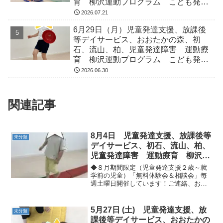
育 柳沢運動プログラム こども発達
気になる 発達障害 放デイ 自閉
2026.07.21
症 ADHD アスペルガー症候
6月29日（月）児童発達支援、放課後
等デイサービス、おおたかの森、初
石、流山、柏、児童発達障害 運動療
育 柳沢運動プログラム こども発達
気になる 発達障害 放デイ 自閉
2026.06.30
症 ADHD アスペルガー症候
関連記事
8月4日 児童発達支援、放課後等
未分類
デイサービス、初石、流山、柏、
児童発達障害 運動療育 柳沢運
動プログラム こども発達気にな
◆８月期間限定（児童発達支援２歳～就
る 発達障害 放デイ 自閉症
学前の児童）「無料体験会＆相談会」毎
週土曜日開催しています！ご連絡、お問
ADHD アスペルガー症候群
い合わせお待ちしています。※尚、８/１
３の受付は終了いたしました。雷雨は怖
い日でしたが、猛暑続きの中、過ごしや
5月27日 (土) 児童発達支援、放
未分類
すい日でしたね(^^)...
課後等デイサービス、おおたかの