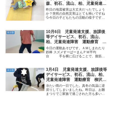
森、初石、流山、柏、児童発達障
害 運動療育 柳沢運動プログラ
昨日の地震被害は大丈夫だったでしょう
ム こども発達気になる 発達障
か？突然の自然災害はとても怖いですね
💦今日の子どもたちの活動の様子です。
害 放デイ 自閉症 ADHD ア
《AM児発》＜１回目サーキット＞◎くま
スペルガー症候群
🐻⇒やきいも🍠⇒でこぼこ島渡りバラン
スを取ってでこぼこな島を渡ります落ち
10月6日 児童発達支援、放課後
未分類
ないように気を付けて！...
等デイサービス、初石、流山、
柏、児童発達障害 運動療育 柳
沢運動プログラム こども発達気
今日の運動あそびです。ＡＭしまわたり
になる 発達障害 放デ
鉄棒 スズメすーぱーまんＰＭ平均
台 手を横に広げることで、腹筋・
背筋が養われます。カップタッチク
マ くまさんを行いながら、指定さ
れたカップをタッチ!!跳び箱 縦跳び
3月4日 児童発達支援、放課後等
未分類
初めて行う、縦跳びにドキドキ...
デイサービス、初石、流山、柏、
児童発達障害 運動療育 柳沢運
動プログラム こども発達気にな
冷たい雨の一日でした。真冬の気温に逆
る 発達障害 放デ
戻りしてしまいましたね。昨日は、お雛
まつりでご家族で過ごされた方も多いの
ではないでしょうか。日本古来の風習や
お祝い事には無病息災、五穀豊穣など未
来を生きるこどもたちの幸せを祈ってお
こなわれていたものが多く...