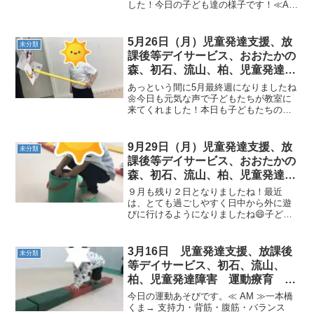
した！今日の子ども達の様子です！≪AM
障害 放デイ 自閉症 ADHD
児発≫◎片足クマ🐻しっかり足をあげた
アスペルガー症候
まま進むことが出来ていますね！レベル
アップではとび箱の二段目を敷いた凸凹
5月26日（月）児童発達支援、放
未分類
コースに挑戦しました！...
課後等デイサービス、おおたかの
森、初石、流山、柏、児童発達
こども障害 運動療育 柳沢運動
あっという間に5月最終週になりましたね
プログ発達気になる 発達障害
🌼今日も元気な声で子どもたちが教室に
来てくれました！本日も子どもたちの様
放デイ 自閉症 ADHD アスペ
子をお届けいたします🌞≪AM児発≫◎わ
ルガー症候
っかひっかけ(果物カード)言われたカード
を覚えて、棒をわっかに引っかけて取る
9月29日（月）児童発達支援、放
未分類
ことはできるかな...
課後等デイサービス、おおたかの
森、初石、流山、柏、児童発達ラ
ム こども障害 運動療育 柳沢
９月も残り２日となりましたね！最近
運動プログ発達気になる 発達障
は、とても過ごしやすく日中から外に遊
びに行けるようになりましたね😄子ども
害 放デイ 自閉症 ADHD ア
達も元気いっぱいに来てくれています💪
スペルガー症候
😆それでは、本日の子ども達の様子をお
届け致します！≪AM児発≫◎平均台物探
3月16日 児童発達支援、放課後
未分類
し平均台の上に乗ったまま...
等デイサービス、初石、流山、
柏、児童発達障害 運動療育 柳
沢運動プログラム こども発達気
今日の運動あそびです。≪ AM ≫一本橋
になる 発達障害 放デ
くま→ 支持力・背筋・腹筋・バランス