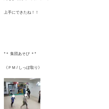
上手にできたね！！
*＊ 集団あそび ＊*
《ＰＭ / しっぽ取り》