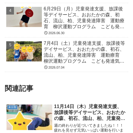
症 ADHD アスペルガー症候
6月29日（月）児童発達支援、放課後
等デイサービス、おおたかの森、初
石、流山、柏、児童発達障害 運動療
育 柳沢運動プログラム こども発達
気になる 発達障害 放デイ 自閉
2026.06.30
症 ADHD アスペルガー症候
7月4日（土）児童発達支援、放課後等
デイサービス、おおたかの森、初石、
流山、柏、児童発達障害 運動療育
柳沢運動プログラム こども発達気に
なる 発達障害 放デイ 自閉症
2026.07.04
ADHD アスペルガー症候
関連記事
11月14日（木）児童発達支援、
未分類
放課後等デイサービス、おおたか
の森、初石、流山、柏、児童発達
ラム こども障害 運動療育 柳
週の終わりが近づいてきましたね！！！
沢運動プログ発達気になる 発達
疲れを見せず元気いっぱい運動を行いま