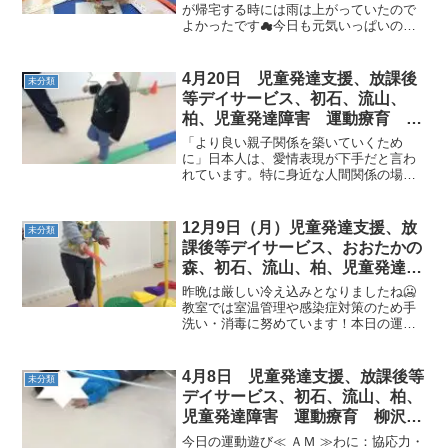
（発達気になる 発達障害 放デ
が帰宅する時には雨は上がっていたので
よかったです☁今日も元気いっぱいのお
イ 自閉症 学習障害 LD
友達がたくさん通所してくれました
ADHD アスペルガー症候群)
(*^^)≪ 午前・児発 ≫≪ 午後・児発 ≫≪
放デイ ≫今日もたくさん運動しました☆
4月20日 児童発達支援、放課後
未分類
お疲れ様でし...
等デイサービス、初石、流山、
柏、児童発達障害 運動療育 柳
沢運動プログラム こども発達気
「より良い親子関係を築いていくため
になる 発達障害 放デ
に」日本人は、愛情表現が下手だと言わ
れています。特に身近な人間関係の場合
は「言葉にするのは恥ずかしい」「言わ
なくてもわかるだろう」と愛情表現どこ
ろか感謝の気持ち、お礼など改まって言
12月9日（月）児童発達支援、放
未分類
葉にしたりすることが滅多に...
課後等デイサービス、おおたかの
森、初石、流山、柏、児童発達ラ
ム こども障害 運動療育 柳沢
昨晩は厳しい冷え込みとなりましたね🥶
運動プログ発達気になる 発達障
教室では室温管理や感染症対策のため手
洗い・消毒に努めています！本日の運動
害 放デイ 自閉症 ADHD ア
遊びのようすです✨《AM児発》◎島わた
スペルガー症候
り＋マーカー入れ大小の様々なバランス
ストーンを渡っています！不安定な足場
4月8日 児童発達支援、放課後等
未分類
でも狙ってマーカーをす...
デイサービス、初石、流山、柏、
児童発達障害 運動療育 柳沢運
動プログラム こども発達気にな
今日の運動遊び≪ ＡＭ ≫わに：協応力・