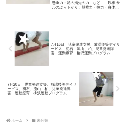
る 発達障害 放デ
懸垂力・足の指先の力 など 鉄棒 サ
ルのぶら下がり：懸垂力・握力・身体コ
ントロール など 足も上手にあげる
ことにより、腹筋も養われます。デコボ
コマットのクマ：支持力・身体コントロ
ール・バランス感覚...
7月16日 児童発達支援、放課後等デイサ
ービス、初石、流山、柏、児童発達障
害 運動療育 柳沢運動プログラム こ
ども発達気になる 発達障害 放デイ
自閉症 ADHD アスペルガー症候群
7月20日 児童発達支援、放課後等デイサ
ービス、初石、流山、柏、児童発達障
害 運動療育 柳沢運動プログラム こ
ども発達気になる 発達障害 放デイ
自閉症 ADHD アスペルガー症候群
ホーム
未分類