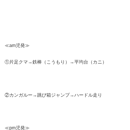
≪am児発≫
①片足クマ→鉄棒（こうもり）→平均台（カニ）
②カンガルー→跳び箱ジャンプ→ハードル走り
≪pm児発≫