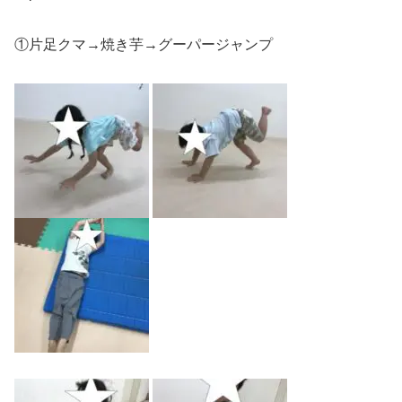
①片足クマ→焼き芋→グーパージャンプ