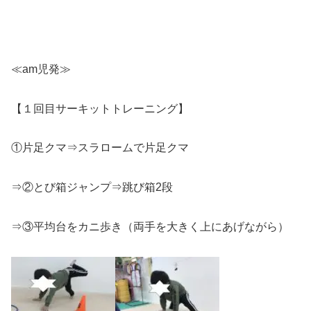
≪am児発≫
【１回目サーキットトレーニング】
①片足クマ⇒スラロームで片足クマ
⇒②とび箱ジャンプ⇒跳び箱2段
⇒③平均台をカニ歩き（両手を大きく上にあげながら）