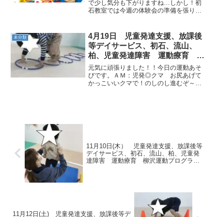
援 放課後等デイサービス 発
で少し気分も下がりますね…しかし！初
石教室では今週の体験会の準備を張り切
達気になる 発達障害 放デイ
って行っています。運動の後は、教室の
自閉症 学習障害 LD ADHD ア
職員が考えた簡単なゲームもあるので楽
スペルガー症候群）発達障害 流
しんでもらえたら嬉しいです♡♡もちろ
4月19日 児童発達支援、放課後
未分類
山市 柏市
ん！！！景品も用意してあ...
等デイサービス、初石、流山、
柏、児童発達障害 運動療育 柳
沢運動プログラム こども発達気
元気に頑張りました！！今日の運動あそ
になる 発達障害 放デ
びです。ＡＭ：児発◎クマ お尻あげて
かっこいいクマで！のしのし進むぞ～
～！！◎グー・チョキ・パー 手と足一
緒に、グー・チョキ... パー！難しかっ
たね。。頑張りました！◎クモの巣 ク
モの巣に触らないように...
11月10日(木） 児童発達支援、放課後等
デイサービス、初石、流山、柏、児童発
達障害 運動療育 柳沢運動プログラ
ム こども発達気になる 発達障害 放
デイ 自閉症 ADHD アスペルガー症候
群
11月12日(土) 児童発達支援、放課後等デ