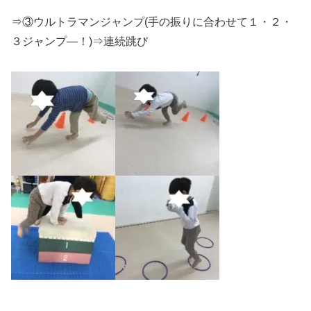
⇒③ウルトラマンジャンプ
(
手の振りに合わせて１・２・
３ジャンプ―！
)
⇒連続跳び