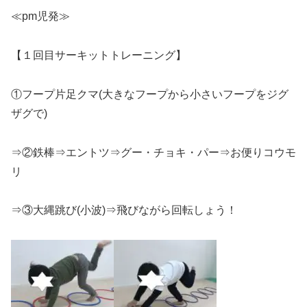
≪pm児発≫
【１回目サーキットトレーニング】
①フープ片足クマ(大きなフープから小さいフープをジグ
ザグで)
⇒②鉄棒⇒エントツ⇒グー・チョキ・パー⇒お便りコウモ
リ
⇒③大縄跳び(小波)⇒飛びながら回転しょう！