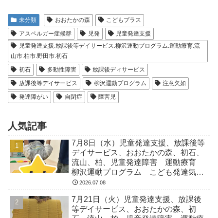
未分類
おおたかの森
こどもプラス
アスペルガー症候群
児発
児童発達支援
児童発達支援.放課後等デイサービス.柳沢運動プログラム.運動療育.流
山市.柏市.野田市.初石
初石
多動性障害
放課後ディサービス
放課後等デイサービス
柳沢運動プログラム
注意欠如
発達障がい
自閉症
障害児
人気記事
7月8日（水）児童発達支援、放課後等
デイサービス、おおたかの森、初石、
流山、柏、児童発達障害 運動療育
柳沢運動プログラム こども発達気に
なる 発達障害 放デイ 自閉症
2026.07.08
ADHD アスペルガー症候
7月21日（火）児童発達支援、放課後
等デイサービス、おおたかの森、初