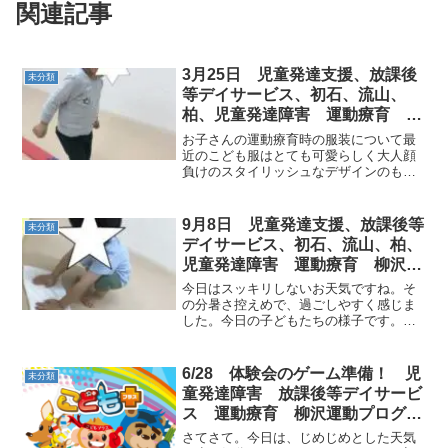
関連記事
3月25日 児童発達支援、放課後
未分類
等デイサービス、初石、流山、
柏、児童発達障害 運動療育 柳
沢運動プログラム こども発達気
お子さんの運動療育時の服装について最
になる 発達障害 放デ
近のこども服はとても可愛らしく大人顔
負けのスタイリッシュなデザインのもの
もありおしゃれが大好きな子も、教室に
通所してきています。改まった場や、お
出掛けの際に着用するのは良いとおもい
9月8日 児童発達支援、放課後等
未分類
ますが運動療育を行う際は...
デイサービス、初石、流山、柏、
児童発達障害 運動療育 柳沢運
動プログラム こども発達気にな
今日はスッキリしないお天気ですね。そ
る 発達障害 放デイ 自閉症
の分暑さ控えめで、過ごしやすく感じま
した。今日の子どもたちの様子です。
ADHD アスペルガー症候群
≪am児発≫●雑巾がけクマ→てつぼう→
平均台クマのポーズで雑巾がけ。お尻を
上げて上手に進みました。平均台では赤
6/28 体験会のゲーム準備！ 児
未分類
色のカップを上手に避けて...
童発達障害 放課後等デイサービ
ス 運動療育 柳沢運動プログラ
ム こどもプラス（児童発達支
さてさて。今日は、じめじめとした天気