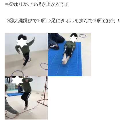
⇒②ゆりかごで起き上がろう！
⇒③大縄跳びで10回⇒足にタオルを挟んで10回跳ぼう！