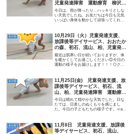
児童発達障害 運動療育 柳沢運
動プログラム こども発達気にな
今日は、雨が降ったり…ハッキリとしな
る 発達障害 放デイ 自閉症
い天気でしたね。お友だちは今日も元気
いっぱい身体を動かして頑張ってくれま
ADHD アスペルガー症候群
した◎今日の運動あそびです。≪ ＡＭ 児
発 ≫新幹線クマ速いクマさん、ゴールで
ピタ！頑張りました鉄棒 コウモリ 手離
10月29日（火）児童発達支援、
未分類
し、少しずつでき...
放課後等デイサービス、おおたか
の森、初石、流山、柏、児童発達
ラム こども障害 運動療育 柳
最近は肌寒い日が続いておりますが、体
沢運動プログ発達気になる 発達
を暖かくしてお過ごしください😊今日の
運動の様子をお届けします！！！◎クマ
障害 放デイ 自閉症 ADHD
🐻道がくねくねになっています💦道も見
アスペルガー症候
ながらお尻も下がらずクマの姿勢で進め
ていました！！！◎山登り🏔手を頂上に
11月25日(金) 児童発達支援、放
未分類
乗せ、足の力も使い山を登...
課後等デイサービス、初石、流
山、柏、児童発達障害 運動療
育 柳沢運動プログラム こども
今日は晴れて穏やかな天気でした。日な
発達気になる 発達障害 放デ
たでは、日差しのぬくもりを感じまし
た。今日の子どもたちの様子です。≪am
イ 自閉症 ADHD アスペルガ
児発≫◎片足クマ（コーンをジグザグに
ー症候群
よけて進みます）⇒マット（足打ち
腕にしっかり力を入れて身体を支えま
11月8日 児童発達支援、放課後
未分類
す）⇒平均台（大きく手を上...
等デイサービス、初石、流山、