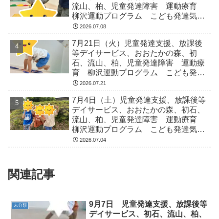
流山、柏、児童発達障害 運動療育
柳沢運動プログラム こども発達気に
なる 発達障害 放デイ 自閉症
2026.07.08
ADHD アスペルガー症候
7月21日（火）児童発達支援、放課後
等デイサービス、おおたかの森、初
石、流山、柏、児童発達障害 運動療
育 柳沢運動プログラム こども発達
気になる 発達障害 放デイ 自閉
2026.07.21
症 ADHD アスペルガー症候
7月4日（土）児童発達支援、放課後等
デイサービス、おおたかの森、初石、
流山、柏、児童発達障害 運動療育
柳沢運動プログラム こども発達気に
なる 発達障害 放デイ 自閉症
2026.07.04
ADHD アスペルガー症候
関連記事
9月7日 児童発達支援、放課後等
未分類
デイサービス、初石、流山、柏、