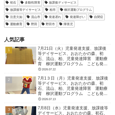
初石
多動性障害
放課後ディサービス
放課後等デイサービス
柏市
柳沢運動プログラム
注意欠如
流山市
発達遅れ
発達障がい
自閉症
運動療育
野田
野田市
障害児
人気記事
7月21日（火）児童発達支援、放課後
等デイサービス、おおたかの森、初
石、流山、柏、児童発達障害 運動療
育 柳沢運動プログラム こども発達
気になる 発達障害 放デイ 自閉
2026.07.22
症 ADHD アスペルガー症候
7月1３日（月）児童発達支援、放課後
等デイサービス、おおたかの森、初
石、流山、柏、児童発達障害 運動療
育 柳沢運動プログラム こども発達
気になる 発達障害 放デイ 自閉
2026.07.13
症 ADHD アスペルガー症候
7月8日（水）児童発達支援、放課後等
デイサービス、おおたかの森、初石、