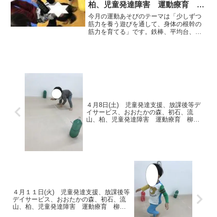
柏、児童発達障害 運動療育 柳
沢運動プログラム こども発達気
今月の運動あそびのテーマは「少しずつ
になる 発達障害 放デイ 自閉
筋力を養う遊びを通して、身体の根幹の
筋力を育てる」です。鉄棒、平均台、マ
症 学習障害 LD ADHD アスペ
ットなどを使い楽しみながらおこなって
ルガー症候群
います。本日の運動あそびの様子です。
AM児発 PM児発 放デイ
４月8日(土) 児童発達支援、放課後等デ
イサービス、おおたかの森、初石、流
山、柏、児童発達障害 運動療育 柳沢
運動プログラム こども発達気になる
発達障害 放デイ 自閉症 ADHD アス
ペルガー症候群
４月１１日(火) 児童発達支援、放課後等
デイサービス、おおたかの森、初石、流
山、柏、児童発達障害 運動療育 柳沢
運動プログラム こども発達気になる