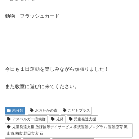
動物 フラッシュカード
今日も１日運動を楽しみながら頑張りました！
また教室に遊びに来てください。
未分類
おおたかの森
こどもプラス
アスペルガー症候群
児発
児童発達支援
児童発達支援.放課後等デイサービス.柳沢運動プログラム.運動療育.流
山市.柏市.野田市.初石