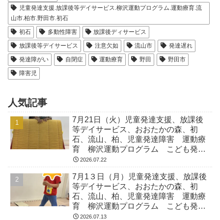
児童発達支援.放課後等デイサービス.柳沢運動プログラム.運動療育.流
山市.柏市.野田市.初石
初石
多動性障害
放課後ディサービス
放課後等デイサービス
注意欠如
流山市
発達遅れ
発達障がい
自閉症
運動療育
野田
野田市
障害児
人気記事
7月21日（火）児童発達支援、放課後
等デイサービス、おおたかの森、初
石、流山、柏、児童発達障害 運動療
育 柳沢運動プログラム こども発達
気になる 発達障害 放デイ 自閉
2026.07.22
症 ADHD アスペルガー症候
7月1３日（月）児童発達支援、放課後
等デイサービス、おおたかの森、初
石、流山、柏、児童発達障害 運動療
育 柳沢運動プログラム こども発達
気になる 発達障害 放デイ 自閉
2026.07.13