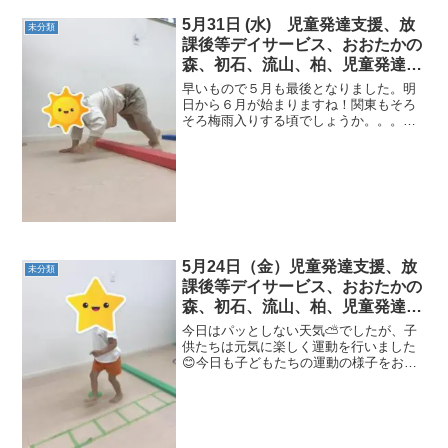
5月31日 (水) 児童発達支援、放
未分類
課後等デイサービス、おおたかの
森、初石、流山、柏、児童発達障
害 運動療育 柳沢運動プログラ
早いもので５月も最後となりました。明
ム こども発達気になる 発達障
日から６月が始まりますね！関東もそろ
そろ梅雨入りする頃でしょうか。。。☔
害 放デイ 自閉症 ADHD ア
今日の子どもたちの活動の様子です。
スペルガー症候群
《AM児発》＜１回目サーキット＞◎くま
⇒鉄棒（サルキック）⇒綱渡り+ハイタッ
チ ＜２回目サーキット...
5月24日（金）児童発達支援、放
未分類
課後等デイサービス、おおたかの
森、初石、流山、柏、児童発達障
害 運動療育 柳沢運動プログラ
今日はパッとしない天気⛅でしたが、子
ム こども発達気になる 発達障
供たちは元気に楽しく運動を行いました
😊今日も子どもたちの運動の様子をお届
害 放デイ 自閉症 ADHD ア
けします！！！【AM児発】◎かけっこ👣
スペルガー症候
＋障がい物かけっこの途中に障がい物の
ハードルやカップがあり、つまずかない
様足元をしっかり見て👀...