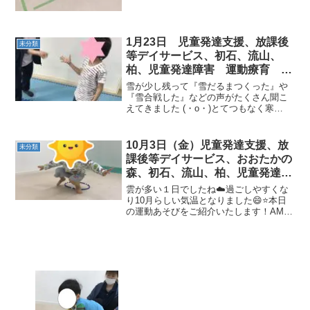
1月23日 児童発達支援、放課後
未分類
等デイサービス、初石、流山、
柏、児童発達障害 運動療育 柳
沢運動プログラム こどもプラス
雪が少し残って『雪だるまつくった』や
（発達気になる 発達障害 放デ
『雪合戦した』などの声がたくさん聞こ
えてきました (・o・)とてつもなく寒
イ 自閉症 学習障害 LD
い…。今日はお日様が出ていたので、少
ADHD アスペルガー症候群)
しは雪が溶けたのかな??今日は先生が橋
を通せん坊をし、じゃんけんで勝ったら
10月3日（金）児童発達支援、放
未分類
渡れる。というゲーム...
課後等デイサービス、おおたかの
森、初石、流山、柏、児童発達ラ
ム こども障害 運動療育 柳沢
雲が多い１日でしたね☁️過ごしやすくな
運動プログ発達気になる 発達障
り10月らしい気温となりました😄⭐本日
の運動あそびをご紹介いたします！AM児
害 放デイ 自閉症 ADHD ア
発◎アヒル手の場所を確認しながら進め
スペルガー症候
ています！形も上手になりました👏◎す
ずめの足振りタイミングをつかめたか
な？腕もまっすぐ！綺...