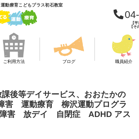
 運動療育こどもプラス初石教室
04
【平日
【その
ご利用方法
ブログ
職員紹介
、放課後等デイサービス、おおたかの
障害 運動療育 柳沢運動プログラ
害 放デイ 自閉症 ADHD アス