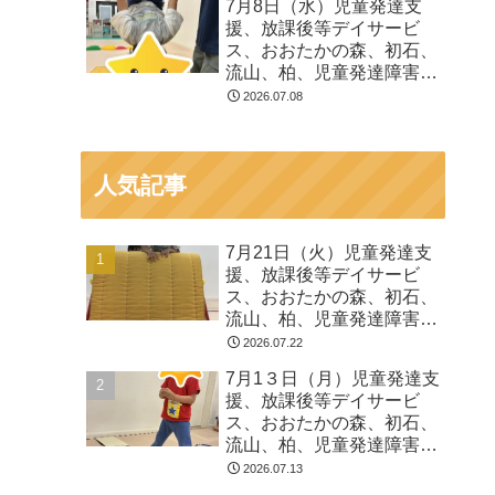
7月8日（水）児童発達支
る 発達障害 放デイ 自
援、放課後等デイサービ
閉症 ADHD アスペルガ
ス、おおたかの森、初石、
ー症候
流山、柏、児童発達障害
運動療育 柳沢運動プログ
2026.07.08
ラム こども発達気にな
る 発達障害 放デイ 自
閉症 ADHD アスペルガ
人気記事
ー症候
7月21日（火）児童発達支
援、放課後等デイサービ
ス、おおたかの森、初石、
流山、柏、児童発達障害
運動療育 柳沢運動プログ
2026.07.22
ラム こども発達気にな
7月1３日（月）児童発達支
る 発達障害 放デイ 自
援、放課後等デイサービ
閉症 ADHD アスペルガ
ス、おおたかの森、初石、
ー症候
流山、柏、児童発達障害
運動療育 柳沢運動プログ
2026.07.13
ラム こども発達気にな