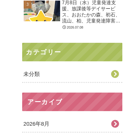
7月8日（水）児童発達支
る 発達障害 放デイ 自
援、放課後等デイサービ
閉症 ADHD アスペルガ
ス、おおたかの森、初石、
ー症候
流山、柏、児童発達障害
運動療育 柳沢運動プログ
2026.07.08
ラム こども発達気にな
る 発達障害 放デイ 自
閉症 ADHD アスペルガ
カテゴリー
ー症候
未分類
アーカイブ
2026年8月