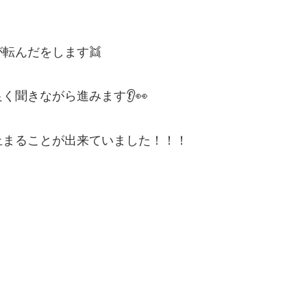
転んだをします👯
聞きながら進みます👂👀
止まることが出来ていました！！！