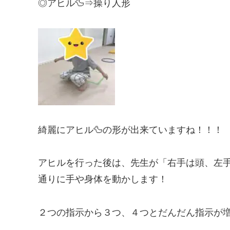
◎アヒル🦆⇒操り人形
綺麗にアヒル🦆の形が出来ていますね！！！
アヒルを行った後は、先生が「右手は頭、左
通りに手や身体を動かします！
２つの指示から３つ、４つとだんだん指示が