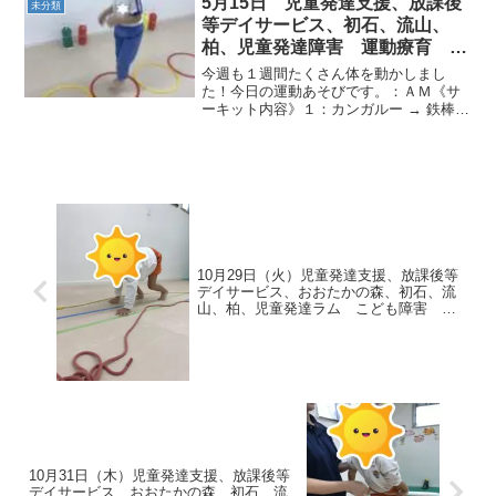
5月15日 児童発達支援、放課後
未分類
いたします！≪AM児発≫...
等デイサービス、初石、流山、
柏、児童発達障害 運動療育 柳
沢運動プログラム こども発達気
今週も１週間たくさん体を動かしまし
になる 発達障害 放デ
た！今日の運動あそびです。：ＡＭ《サ
ーキット内容》１：カンガルー → 鉄棒
（スズメ前回り）→ 平均台２：片足クマ
→ マット（じゃがいも）→ ハードル走り
◎カンガルー 輪っかの中から出ないよ
うに...ゴール...
10月29日（火）児童発達支援、放課後等
デイサービス、おおたかの森、初石、流
山、柏、児童発達ラム こども障害 運
動療育 柳沢運動プログ発達気になる
発達障害 放デイ 自閉症 ADHD アス
ペルガー症候
10月31日（木）児童発達支援、放課後等
デイサービス、おおたかの森、初石、流