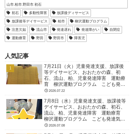
山市.柏市.野田市.初石
初石
多動性障害
放課後ディサービス
放課後等デイサービス
柏市
柳沢運動プログラム
注意欠如
流山市
発達遅れ
発達障がい
自閉症
運動療育
野田
野田市
障害児
人気記事
7月21日（火）児童発達支援、放課後
等デイサービス、おおたかの森、初
石、流山、柏、児童発達障害 運動療
育 柳沢運動プログラム こども発達
気になる 発達障害 放デイ 自閉
2026.07.22
症 ADHD アスペルガー症候
7月8日（水）児童発達支援、放課後等
デイサービス、おおたかの森、初石、
流山、柏、児童発達障害 運動療育
柳沢運動プログラム こども発達気に
なる 発達障害 放デイ 自閉症
2026.07.08
ADHD アスペルガー症候