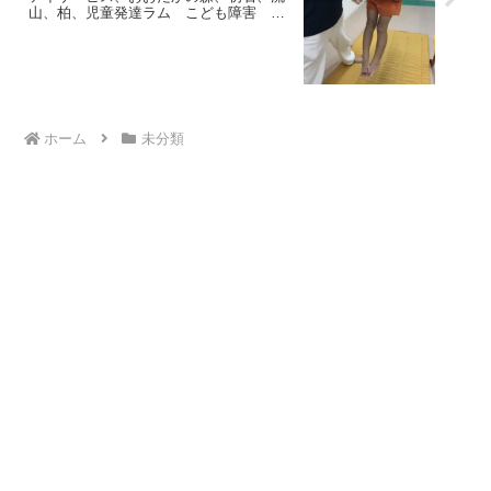
山、柏、児童発達ラム こども障害 運
動療育 柳沢運動プログ発達気になる
発達障害 放デイ 自閉症 ADHD アス
ペルガー症候
ホーム
未分類