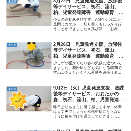
8月22日 児童発達支援、放課後
未分類
等デイサービス、初石、流山、
柏、児童発達障害 運動療育 柳
沢運動プログラム こども発達気
今日の運動あそびです。AMウシガエル・
になる 発達障害 放デ
足閉じガエル 切り替えもしっかり行
うことができました♬跳び箱 お友だ
ちが、高い段数を跳べると、『やりた
い』という気持ちが強くでて今まで跳べ
なかった段数も上手に跳ぶことができま
2月26日 児童発達支援、放課後
未分類
した。トランポリンキャッ...
等デイサービス、初石、流山、
柏、児童発達障害 運動療育 柳
沢運動プログラム こども発達気
少しずつ暖かくなり春の気候に近づいて
になる 発達障害 放デ
きました。花粉症なども気になる時期で
すね...今日もたくさん運動を頑張りまし
た。≪ ＡＭ ≫◎ウシガエル → 跳び箱 →
走り幅跳び ウシガエルさん
手・足・手・足 上手に動かせるように
9月2日（火）児童発達支援、放課
未分類
なりました。...
後等デイサービス、おおたかの
森、初石、流山、柏、児童発達ラ
ム こども障害 運動療育 柳沢
昨日よりもさらに暑く感じますが、体調
運動プログ発達気になる 発達障
は大丈夫でしょうか🌞熱中症にならない
ように気を付けて過ごしていきましょう
害 放デイ 自閉症 ADHD ア
🍀子どもたちは、夏休みにしたことなど
スペルガー症候
たくさんのお話をしてくれています🌻そ
れでは、本日の子ども達の様子をお届け