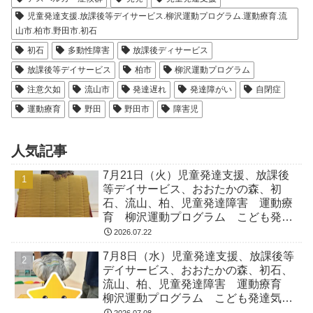
児童発達支援.放課後等デイサービス.柳沢運動プログラム.運動療育.流
山市.柏市.野田市.初石
初石
多動性障害
放課後ディサービス
放課後等デイサービス
柏市
柳沢運動プログラム
注意欠如
流山市
発達遅れ
発達障がい
自閉症
運動療育
野田
野田市
障害児
人気記事
7月21日（火）児童発達支援、放課後
等デイサービス、おおたかの森、初
石、流山、柏、児童発達障害 運動療
育 柳沢運動プログラム こども発達
気になる 発達障害 放デイ 自閉
2026.07.22
症 ADHD アスペルガー症候
7月8日（水）児童発達支援、放課後等
デイサービス、おおたかの森、初石、
流山、柏、児童発達障害 運動療育
柳沢運動プログラム こども発達気に
なる 発達障害 放デイ 自閉症
2026.07.08