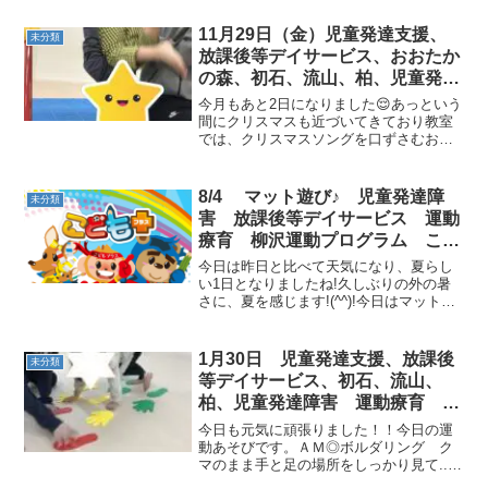
11月29日（金）児童発達支援、
未分類
放課後等デイサービス、おおたか
の森、初石、流山、柏、児童発達
ラム こども障害 運動療育 柳
今月もあと2日になりました😌あっという
沢運動プログ発達気になる 発達
間にクリスマスも近づいてきており教室
では、クリスマスソングを口ずさむお友
障害 放デイ 自閉症 ADHD
だちも増えてきました🎁🎄【AM児発】◎
アスペルガー症候
コウモリ＋フープ降りコウモリの足を降
ろす際に、フープの中に着地できるよう
8/4 マット遊び♪ 児童発達障
未分類
に降りていきます！！...
害 放課後等デイサービス 運動
療育 柳沢運動プログラム こど
もプラス（児童発達支援 放課後
今日は昨日と比べて天気になり、夏らし
等デイサービス 発達気にな
い1日となりましたね!久しぶりの外の暑
さに、夏を感じます!(^^)!今日はマットを
る 発達障害 放デイ 自閉症
出して遊びました。ごろごろと転がった
学習障害 LD ADHD アスペルガ
りと、楽しかったです♪ジャンプのコース
ー症候群）発達障害 流山市 柏
も難しかったですが、上手にできました♪
1月30日 児童発達支援、放課後
未分類
市
明日も運動...
等デイサービス、初石、流山、
柏、児童発達障害 運動療育 柳
沢運動プログラム こども発達気
今日も元気に頑張りました！！今日の運
になる 発達障害 放デ
動あそびです。ＡＭ◎ボルダリング ク
マのまま手と足の場所をしっかり見て...
やった～！ゴールまで上手に進めた