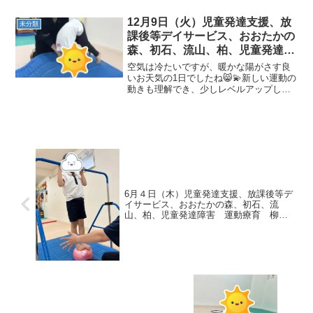
ね！！◎キャッチボール 先生からのパ
スをしっかりキャッチ！段々遠くなるけ
12月9日（火）児童発達支援、放
未分類
ど届くかな～？！◎平均台...
課後等デイサービス、おおたかの
森、初石、流山、柏、児童発達障
害 運動療育 柳沢運動プログラ
空気は冷たいですが、暖かな陽がさす良
ム こども発達気になる 発達障
いお天気の1日でしたね😸💫新しい運動の
動きも理解でき、少しレベルアップした
害 放デイ 自閉症 ADHD ア
形への挑戦が始まる週です！みんながん
スペルガー症候
ばっています💪💦《AM児発》◎前転とび
箱1段の上で行う台上前転にむけて、まず
は滑り台のような少...
6月４日（木）児童発達支援、放課後等デ
イサービス、おおたかの森、初石、流
山、柏、児童発達障害 運動療育 柳沢
運動プログラム こども発達気になる
発達障害 放デイ 自閉症 ADHD アス
ペルガー症候