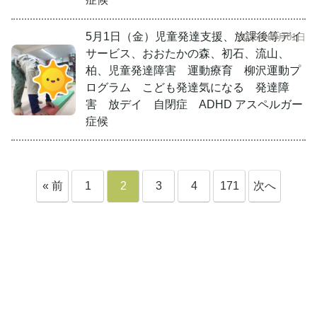
5月1日（金）児童発達支援、放課後等デイ
2026年05月01日
サービス、おおたかの森、初石、流山、
柏、児童発達障害 運動療育 柳沢運動プ
ログラム こども発達気になる 発達障
害 放デイ 自閉症 ADHD アスペルガー
症候
« 前
1
2
3
4
171
次へ
へ
»