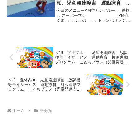
柏、児童発達障害 運動療育 柳
沢運動プログラム こども発達気
今日のメニューAM◎カンガルー → 鉄棒
になる 発達障害 放デイ 自閉
→ スーパーマン PM◎
くま → カンガルー → トランポリンジャ
症 学習障害 LD ADHD アスペ
ンプ 放デイ◎方
ルガー症候群
向ジャンプ → 側転 → 平均台 今
日も運動がんばりました。明日はイベン
トで...
7/19 プルプル… 児童発達障害 放課
後等デイサービス 運動療育 柳沢運動
プログラム こどもプラス（児童発達支
援 放課後等デイサービス 発達気にな
る 発達障害 放デイ 自閉症 学習障
害 LD ADHD アスペルガー症候群）発達
7/21 夏休み☀ 児童発達障害 放課後
障害 流山市 柏市
等デイサービス 運動療育 柳沢運動プ
ログラム こどもプラス（児童発達支
援 放課後等デイサービス 発達気にな
る 発達障害 放デイ 自閉症 学習障
害 LD ADHD アスペルガー症候群）発達
障害 流山市 柏市
ホーム
未分類