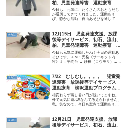
柏、児童発達障害 運動療育 柳
沢運動プログラム こども発達気
今日も、元気に、たくさんのおともだち
になる 発達障害 放デ
が通所してきてくれました。運動あそ
び、静かな活動、自由あそびを通して異
年齢のおともだちとの交流もあり学校
や、幼稚園、保育園とはまた違った関わ
りのなかでこどもたちは逞しく成長して
12月15日 児童発達支援、放課
未分類
います。本日も楽しく運動あそ...
後等デイサービス、初石、流山、
柏、児童発達障害 運動療育 柳
沢運動プログラム こども発達気
今日も元気に運動したね！今日の運動あ
になる 発達障害 放デ
そびです。ＡＭ：児発《サーキット内
容》１：平均台 → 鉄棒（コウモリ）→
動物歩き２：ウシガエル → マット（ゆり
かご）→ スキップ → グーパージャンプ
◎動物歩き いろんな動物に変身だ～～
7/22 むしむし。。。。 児童発
未分類
上手に変身し...
達障害 放課後等デイサービス
運動療育 柳沢運動プログラム
こどもプラス（児童発達支援 放
相変わらず蒸し暑い日が続いてますね。
課後等デイサービス 発達気に
外で元気に遊ぶ!!なんて考えられません、
私。笑なので、今日も室内で運動あそび
なる 発達障害 放デイ 自閉
～～動物さん変身して…一本橋して…く
症 学習障害 LD ADHD アスペ
ぐったり登ったり… しました!!!体験会に
ルガー症候群）発達障害 流山
来てくれた子もありがとう☆ゆっくり休
12月21日 児童発達支援、放課
未分類
市 柏市
んで体調崩さな...
後等デイサービス、初石、流山、